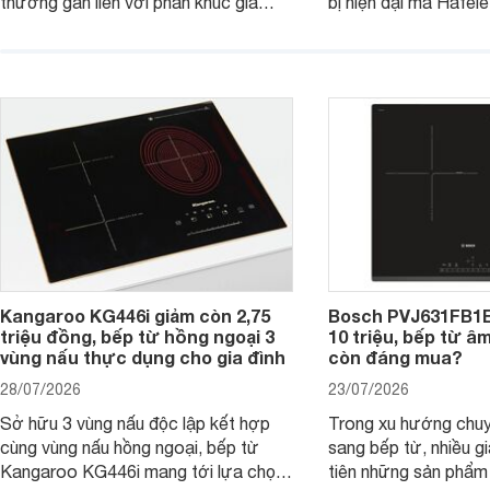
thường gắn liền với phân khúc giá
bị hiện đại mà Hafe
cao. Tuy nhiên, trên thị trường hiện
536.61.886 còn đan
nay, mẫu bếp từ Bosch 3 vùng nấu
hàng, siêu thị điện m
PUC61KAA5E lại đang được nhiều
đưa tới lựa chọn ch
đơn vị phân phối với mức giá khá dễ
gia đình.
tiếp cận, thu hút sự quan tâm của
nhiều người tiêu dùng.
Kangaroo KG446i giảm còn 2,75
Bosch PVJ631FB1E
triệu đồng, bếp từ hồng ngoại 3
10 triệu, bếp từ â
vùng nấu thực dụng cho gia đình
còn đáng mua?
28/07/2026
23/07/2026
Sở hữu 3 vùng nấu độc lập kết hợp
Trong xu hướng chuy
cùng vùng nấu hồng ngoại, bếp từ
sang bếp từ, nhiều gi
Kangaroo KG446i mang tới lựa chọn
tiên những sản phẩm 