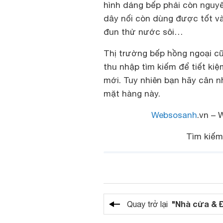
hình dáng bếp phải còn nguyê
dây nối còn dùng được tốt và
đun thử nước sôi…
Thị trường bếp hồng ngoại c
thu nhập tìm kiếm để tiết kiệ
mới. Tuy nhiên bạn hãy cân n
mặt hàng này.
Websosanh
.vn – 
Tìm kiế
"Nhà cửa & 
Quay trở lại