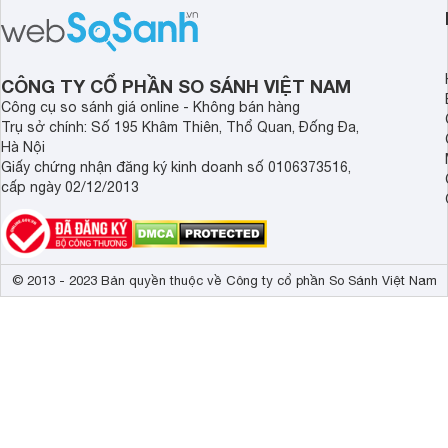
thời điểm mới mở bán, mang lại tỷ lệ
gia đình.
giá trị/chi phí hấp dẫn hơn cho người
dùng đang tìm kiếm một mẫu máy rửa
bát cao cấp.
CÔNG TY CỔ PHẦN SO SÁNH VIỆT NAM
Công cụ so sánh giá online - Không bán hàng
Trụ sở chính: Số 195 Khâm Thiên, Thổ Quan, Đống Đa,
Hà Nội
Giấy chứng nhận đăng ký kinh doanh số 0106373516,
cấp ngày 02/12/2013
© 2013 - 2023 Bản quyền thuộc về Công ty cổ phần So Sánh Việt Nam