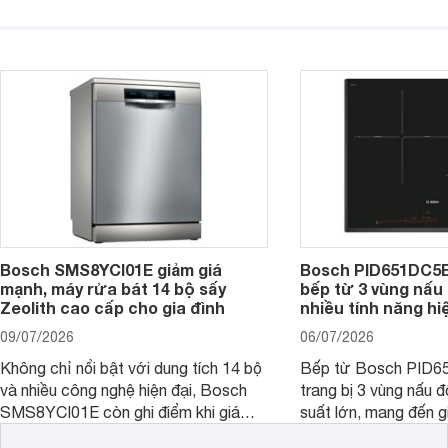
đáng cân nhắc cho nhu cầu nấu
nướng cao, độ bền t
nướng tại gia đình. Hiện sản phẩm
thương hiệu uy tín. 
cũng đang được giảm giá khá sâu tại
PVJ631FB1E là một 
nhiều cửa hàng, đại lý.
mẫu bếp đáp ứng tốt 
Bosch SMS8YCI01E giảm giá
Bosch PID651DC5E 
mạnh, máy rửa bát 14 bộ sấy
bếp từ 3 vùng nấu 
Zeolith cao cấp cho gia đình
nhiều tính năng hi
09/07/2026
06/07/2026
Không chỉ nổi bật với dung tích 14 bộ
Bếp từ Bosch PID
và nhiều công nghệ hiện đại, Bosch
trang bị 3 vùng nấu 
SMS8YCI01E còn ghi điểm khi giá
suất lớn, mang đến g
bán thực tế đã giảm đáng kể so với
nướng linh hoạt và h