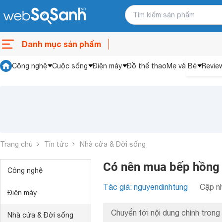
Danh mục sản phẩm
Công nghệ
Cuộc sống
Điện máy
Đồ thể thao
Mẹ và Bé
Revie
Trang chủ
Tin tức
Nhà cửa & Đời sống
Có nên mua bếp hồng 
Công nghệ
Tác giả: nguyendinhtung
Cập nh
Điện máy
Chuyển tới nội dung chính trong 
Nhà cửa & Đời sống