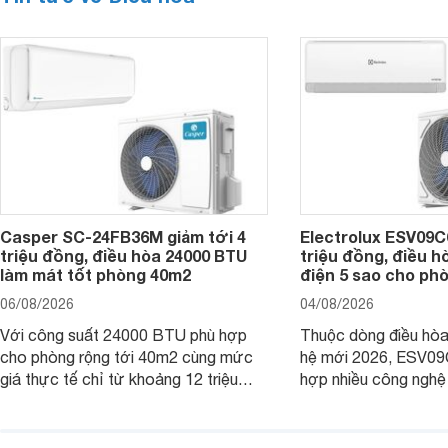
Casper SC-24FB36M giảm tới 4
Electrolux ESV09C6
triệu đồng, điều hòa 24000 BTU
triệu đồng, điều h
làm mát tốt phòng 40m2
điện 5 sao cho ph
06/08/2026
04/08/2026
Với công suất 24000 BTU phù hợp
Thuộc dòng điều hòa 
cho phòng rộng tới 40m2 cùng mức
hệ mới 2026, ESV09
giá thực tế chỉ từ khoảng 12 triệu
hợp nhiều công nghệ 
đồng, Casper SC-24FB36M đang là
nâng cao hiệu quả là
một trong những mẫu điều hòa phổ
điện và vận hành êm 
thông thu hút nhiều sự quan tâm của
thiết bị đang được nh