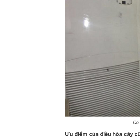
Có 
Ưu điểm của điều hòa cây c