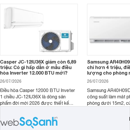
trình sử dụng lâu dài.
hiệu quả, sản phẩm còn được trang bị
nhiều tính năng và công nghệ hiện đại.
Casper JC-12IU36X giảm còn 6,89
Samsung AR40H09
triệu: Có gì hấp dẫn ở mẫu điều
chỉ hơn 4 triệu, đ
hòa Inverter 12.000 BTU mới?
lượng cho phòng 
26/07/2026
26/07/2026
Điều hòa Casper 12000 BTU Inveter
Samsung AR40H09D
1 chiều JC-12IU36X là dòng sản
công suất làm mát p
phẩm đời mới 2026 được thiết kế
phòng dưới 15m2, cù
cho phòng từ 15 - 20m2, không chỉ
lý là lựa chọn rất đ
sở hữu khả năng làm mát tốt mà còn
phòng ngủ, phòng khá
có giá bán rất hợp lý.