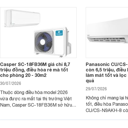
người tiêu dùng Việt.
giá bán rất dễ chịu.
Casper SC-18FB36M giá chỉ 8,7
Panasonic CU/CS-
triệu đồng, điều hòa rẻ mà tốt
còn 6,5 triệu, điề
cho phòng 20 - 30m2
làm mát tốt và lọc 
quả
30/07/2026
29/07/2026
Thuộc dòng điều hòa model 2026
Không chỉ mang lại h
vừa được ra mắt tại thị trường Việt
tốt, điều hòa Panas
Nam, Casper SC-18FB36M sở hữu
CU/CS-N9AKH-8 còn
công suất làm mát 18.000 BTU, phù
với khả năng vận hàn
hợp với các phòng có diện tích từ 20
thụ điện hợp lý và đ
- 30 m2. Bên cạnh khả năng làm mát