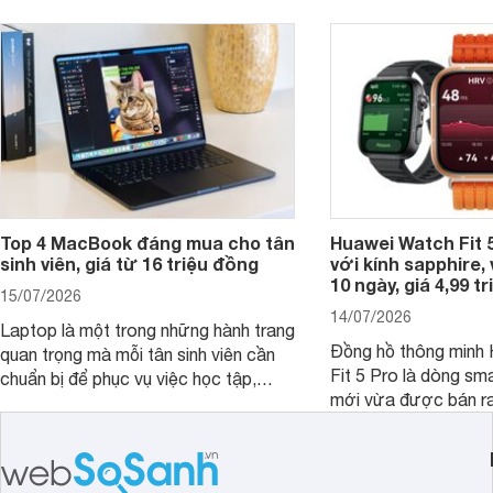
Top 4 MacBook đáng mua cho tân
Huawei Watch Fit 5
sinh viên, giá từ 16 triệu đồng
với kính sapphire, v
10 ngày, giá 4,99 t
15/07/2026
14/07/2026
Laptop là một trong những hành trang
Đồng hồ thông minh
quan trọng mà mỗi tân sinh viên cần
Fit 5 Pro là dòng sm
chuẩn bị để phục vụ việc học tập,
mới vừa được bán ra 
nghiên cứu và cả nhu cầu làm thêm.
Việt Nam năm 2026.
Nếu ưu tiên một thiết bị gọn nhẹ, hiệu
huy thế mạnh từ thế 
năng ổn định, bền bỉ cùng mức giá dễ
thiết kế thời thượng 
tiếp cận, dưới đây là những mẫu