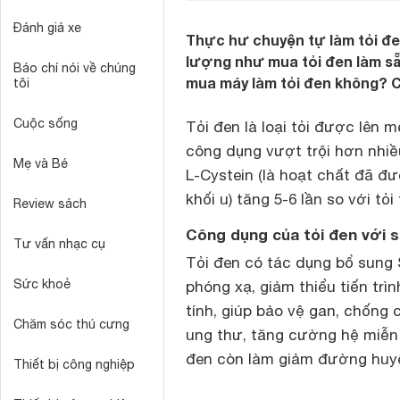
Đánh giá xe
Thực hư chuyện tự làm tỏi đe
lượng như mua tỏi đen làm s
Báo chí nói về chúng
mua máy làm tỏi đen không? C
tôi
Cuộc sống
Tỏi đen là loại tỏi được lên m
công dụng vượt trội hơn nhiều
Mẹ và Bé
L-Cystein (là hoạt chất đã 
khối u) tăng 5-6 lần so với tỏ
Review sách
Công dụng của tỏi đen với 
Tư vấn nhạc cụ
Tỏi đen có tác dụng bổ sung
Sức khoẻ
phóng xạ, giảm thiểu tiến tr
tính, giúp bảo vệ gan, chốn
Chăm sóc thú cưng
ung thư, tăng cường hệ miễn dị
đen còn làm giảm đường huyế
Thiết bị công nghiệp