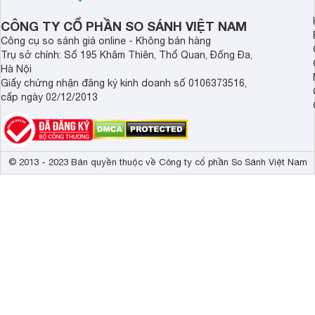
năng hiện đại.
MacBook đáng cân nhắc dành cho
tân sinh viên.
CÔNG TY CỔ PHẦN SO SÁNH VIỆT NAM
Công cụ so sánh giá online - Không bán hàng
Trụ sở chính: Số 195 Khâm Thiên, Thổ Quan, Đống Đa,
Hà Nội
Giấy chứng nhận đăng ký kinh doanh số 0106373516,
cấp ngày 02/12/2013
© 2013 - 2023 Bản quyền thuộc về Công ty cổ phần So Sánh Việt Nam