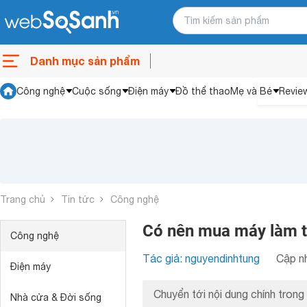
Danh mục sản phẩm
Công nghệ
Cuộc sống
Điện máy
Đồ thể thao
Mẹ và Bé
Revie
Trang chủ
Tin tức
Công nghệ
Có nên mua máy làm t
Công nghệ
Tác giả: nguyendinhtung
Cập nh
Điện máy
Chuyển tới nội dung chính trong 
Nhà cửa & Đời sống