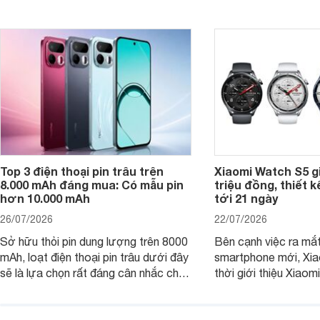
ứng tốt nhu cầu sử dụng hằng ngày
của người dùng phổ thông.
Top 3 điện thoại pin trâu trên
Xiaomi Watch S5 g
8.000 mAh đáng mua: Có mẫu pin
triệu đồng, thiết k
hơn 10.000 mAh
tới 21 ngày
26/07/2026
22/07/2026
Sở hữu thỏi pin dung lượng trên 8000
Bên cạnh việc ra mắt
mAh, loạt điện thoại pin trâu dưới đây
smartphone mới, Xia
sẽ là lựa chọn rất đáng cân nhắc cho
thời giới thiệu Xiao
người dùng Việt.
phiên bản nâng cấp 
dòng đồng hồ thông 
Watch S.