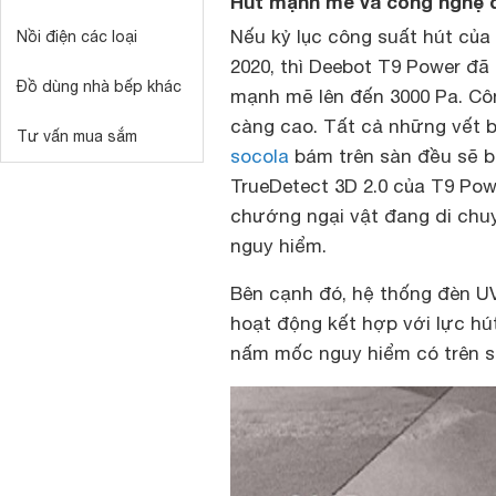
Hút mạnh mẽ và công nghệ d
Nếu kỷ lục công suất hút của
Nồi điện các loại
2020, thì Deebot T9 Power đã
Đồ dùng nhà bếp khác
mạnh mẽ lên đến 3000 Pa. Cô
càng cao. Tất cả những vết 
Tư vấn mua sắm
socola
bám trên sàn đều sẽ b
TrueDetect 3D 2.0 của T9 Pow
chướng ngại vật đang di chu
nguy hiểm.
Bên cạnh đó, hệ thống đèn U
hoạt động kết hợp với lực hút
nấm mốc nguy hiểm có trên 