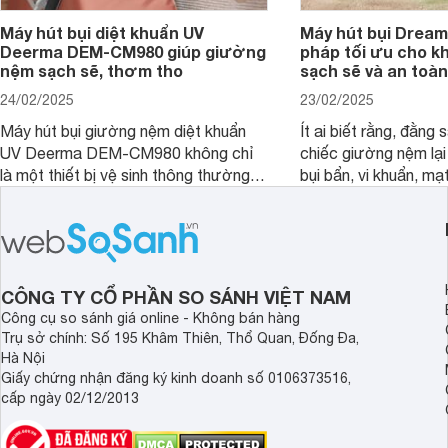
Máy hút bụi diệt khuẩn UV
Máy hút bụi Dream
Deerma DEM-CM980 giúp giường
pháp tối ưu cho k
nệm sạch sẽ, thơm tho
sạch sẽ và an toàn
24/02/2025
23/02/2025
Máy hút bụi giường nệm diệt khuẩn
Ít ai biết rằng, đằng
UV Deerma DEM-CM980 không chỉ
chiếc giường nệm lại
là một thiết bị vệ sinh thông thường,
bụi bẩn, vi khuẩn, mạ
mà còn là một trợ thủ đắc lực với
nhân gây dị ứng. Hiể
thiết kế thông minh, tối ưu hóa trải
Dreame đã cho ra m
nghiệm người dùng. Cùng
bụi giường nệm D20 
Websosanh.vn đi tìm hiểu chi tiết sản
mạnh vượt trội, mang
phẩm nhé.
tối ưu cho không gia
CÔNG TY CỔ PHẦN SO SÁNH VIỆT NAM
an toàn.
Công cụ so sánh giá online - Không bán hàng
Trụ sở chính: Số 195 Khâm Thiên, Thổ Quan, Đống Đa,
Hà Nội
Giấy chứng nhận đăng ký kinh doanh số 0106373516,
cấp ngày 02/12/2013