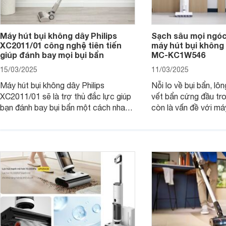
Máy hút bụi không dây Philips
Sạch sâu mọi ngóc
XC2011/01 công nghệ tiên tiến
máy hút bụi không
giúp đánh bay mọi bụi bẩn
MC-KC1W546
15/03/2025
11/03/2025
Máy hút bụi không dây Philips
Nỗi lo về bụi bẩn, lô
XC2011/01 sẽ là trợ thủ đắc lực giúp
vết bẩn cứng đầu tr
bạn đánh bay bụi bẩn một cách nhanh
còn là vấn đề với má
chóng, mang đến không gian sống
dây Panasonic MC-
sạch sẽ và thoáng đãng. Cùng
thiết kế thông minh 
Websosanh.vn đi tìm hiểu những tính
tiến, chiếc máy này s
năng nổi bật của sản phẩm này nhé.
ngóc ngách, trả lại 
gian sống sạch sẽ và