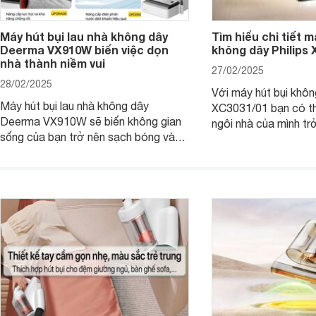
Máy hút bụi lau nhà không dây
Tìm hiểu chi tiết m
Deerma VX910W biến việc dọn
không dây Philips
nhà thành niềm vui
27/02/2025
28/02/2025
Với máy hút bụi khôn
Máy hút bụi lau nhà không dây
XC3031/01 bạn có th
Deerma VX910W sẽ biến không gian
ngôi nhà của mình tr
sống của bạn trở nên sạch bóng và
chỉ trong tích tắc, 
thơm tho chỉ trong tích tắc. Hãy cùng
tốn quá nhiều công 
Websosanh.vn khám phá những điều
Websosanh.vn đi tìm h
kỳ diệu mà máy hút bụi Deerma
phẩm này nhé.
VX910W mang lại!