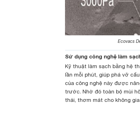
Ecovacs D
Sử dụng công nghệ làm sạch 
Kỹ thuật làm sạch bằng hệ t
lần mỗi phút, giúp phá vỡ cấ
của công nghệ này được nâng 
trước. Nhờ đó toàn bộ mùi hôi
thái, thơm mát cho không gi