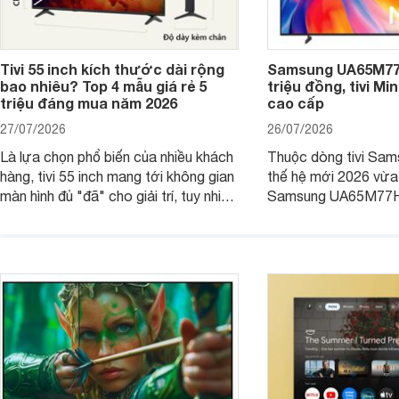
Tivi 55 inch kích thước dài rộng
Samsung UA65M77H
bao nhiêu? Top 4 mẫu giá rẻ 5
triệu đồng, tivi Mi
triệu đáng mua năm 2026
cao cấp
27/07/2026
26/07/2026
Là lựa chọn phổ biến của nhiều khách
Thuộc dòng tivi Sam
hàng, tivi 55 inch mang tới không gian
thế hệ mới 2026 vừa t
màn hình đủ "đã" cho giải trí, tuy nhiên
Samsung UA65M77HA 
việc lựa chọn cũng cần hợp với với
trang
không gian sử dụng. Vậy tivi 55 inch
kích thước dài rộng bao nhiêu cm và
dùng cho phòng bao nhiêu m2?