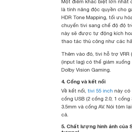
Một điểm khác biệt lớn nhất 
là tính năng độc quyền cho g
HDR Tone Mapping, tối ưu hóa
chuyển tivi sang chế độ độ t
này sẽ được tự động kích hoạ
thao tác thủ công như các h
Thêm vào đó, tivi hỗ trợ VRR 
(input lag) có thể giảm xuống
Dolby Vision Gaming.
4. Cổng và kết nối
Về kết nối,
tivi 55 inch
này có t
cổng USB (2 cổng 2.0; 1 cổng 
3.5mm và cổng AV. Nói tóm lại 
cả.
5. Chất lượng hình ảnh của 