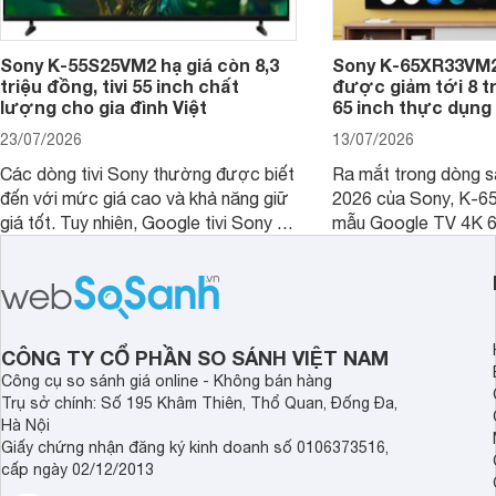
Sony K-55S25VM2 hạ giá còn 8,3
Sony K-65XR33VM2
triệu đồng, tivi 55 inch chất
được giảm tới 8 tr
lượng cho gia đình Việt
65 inch thực dụng
23/07/2026
13/07/2026
Các dòng tivi Sony thường được biết
Ra mắt trong dòng 
đến với mức giá cao và khả năng giữ
2026 của Sony, K-6
giá tốt. Tuy nhiên, Google tivi Sony 55
mẫu Google TV 4K 6
inch K-55S25VM2 lại là một trường
trang bị bộ xử lý XR
hợp đáng chú ý khi có mức giá dễ
tảng Google TV cùng
tiếp cận hơn dù mới ra mắt trong năm
nghệ hỗ trợ nâng cao
2025.
ảnh và âm thanh.
CÔNG TY CỔ PHẦN SO SÁNH VIỆT NAM
Công cụ so sánh giá online - Không bán hàng
Trụ sở chính: Số 195 Khâm Thiên, Thổ Quan, Đống Đa,
Hà Nội
Giấy chứng nhận đăng ký kinh doanh số 0106373516,
cấp ngày 02/12/2013