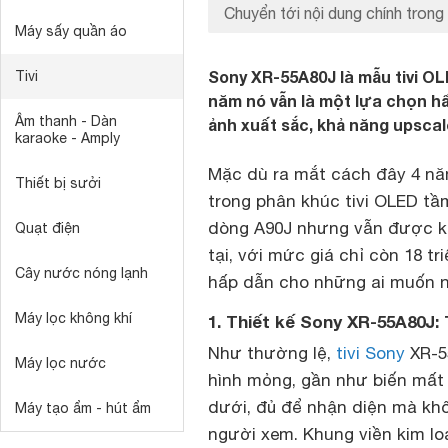
Chuyển tới nội dung chính trong 
Máy sấy quần áo
Sony XR-55A80J là mẫu tivi O
Tivi
năm nó vẫn là một lựa chọn h
Âm thanh - Dàn
ảnh xuất sắc, khả năng upscal
karaoke - Amply
Mặc dù ra mắt cách đây 4 nă
Thiết bị sưởi
trong phân khúc tivi OLED tầm
dòng A90J nhưng vẫn được kế
Quạt điện
tại, với mức giá chỉ còn 18 t
Cây nước nóng lạnh
hấp dẫn cho những ai muốn 
Máy lọc không khí
1. Thiết kế Sony XR-55A80J: T
Như thường lệ,
tivi Sony
XR-55
Máy lọc nước
hình mỏng, gần như biến mất k
dưới, đủ để nhận diện mà kh
Máy tạo ẩm - hút ẩm
người xem. Khung viền kim loạ