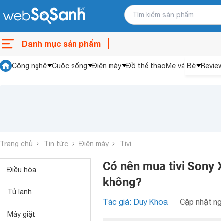
Danh mục sản phẩm
Công nghệ
Cuộc sống
Điện máy
Đồ thể thao
Mẹ và Bé
Revie
Trang chủ
Tin tức
Điện máy
Tivi
Có nên mua tivi Sony 
Điều hòa
không?
Tủ lạnh
Tác giả: Duy Khoa
Cập nhật ng
Máy giặt