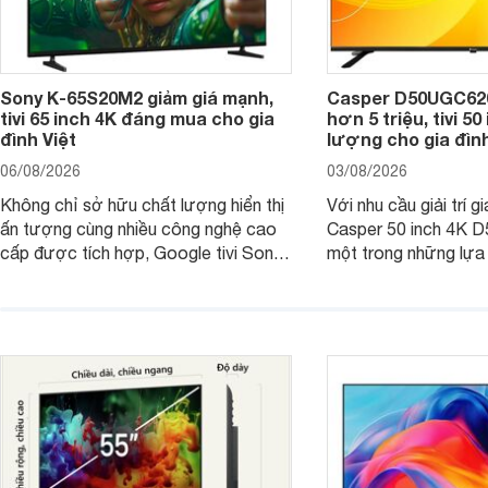
Sony K-65S20M2 giảm giá mạnh,
Casper D50UGC620 
tivi 65 inch 4K đáng mua cho gia
hơn 5 triệu, tivi 5
đình Việt
lượng cho gia đình
06/08/2026
03/08/2026
Không chỉ sở hữu chất lượng hiển thị
Với nhu cầu giải trí gi
ấn tượng cùng nhiều công nghệ cao
Casper 50 inch 4K 
cấp được tích hợp, Google tivi Sony
một trong những lựa
4K 65 inch K-65S20M2 hiện còn đang
trong phân khúc nhờ
được nhiều cửa hàng điện máy giảm
cùng mức giá đang đ
giá sâu.
thống bán lẻ điều ch
hấp dẫn.