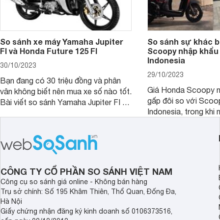
So sánh xe máy Yamaha Jupiter
So sánh sự khác b
FI và Honda Future 125 FI
Scoopy nhập khẩu 
Indonesia
30/10/2023
29/10/2023
Bạn đang có 30 triệu đồng và phân
Giá Honda Scoopy n
vân không biết nên mua xe số nào tốt.
gấp đôi so với Scoo
Bài viết so sánh Yamaha Jupiter FI và
Indonesia, trong khi 
Honda Future 125 FI dưới đây sẽ
hệt nhau. Vậy điều gì
giúp bạn có được quyết định chính
chênh lệch giá lớn tới
xác nhất.
sánh Honda Scoopy 
Indonesia dưới đây s
hơn.
CÔNG TY CỔ PHẦN SO SÁNH VIỆT NAM
Công cụ so sánh giá online - Không bán hàng
Trụ sở chính: Số 195 Khâm Thiên, Thổ Quan, Đống Đa,
Hà Nội
Giấy chứng nhận đăng ký kinh doanh số 0106373516,