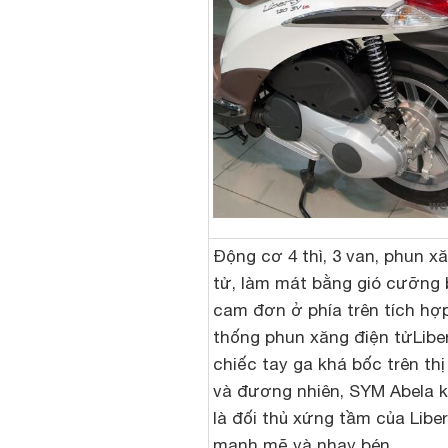
Động cơ 4 thì, 3 van, phun x
tử, làm mát bằng gió cưỡng 
cam đơn ở phía trên tích hợ
thống phun xăng điện tửLiber
chiếc tay ga khá bốc trên thị
và đương nhiên, SYM Abela 
là đối thủ xứng tầm của Libe
mạnh mẽ và nhạy bén