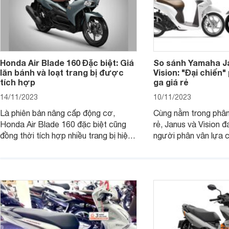
Honda Air Blade 160 Đặc biệt: Giá
So sánh Yamaha J
lăn bánh và loạt trang bị được
Vision: "Đại chiến
tích hợp
ga giá rẻ
14/11/2023
10/11/2023
Là phiên bản nâng cấp động cơ,
Cùng nằm trong phân
Honda Air Blade 160 đặc biệt cũng
rẻ, Janus và Vision đ
đồng thời tích hợp nhiều trang bị hiện
người phân vân lựa c
đại, trong đó có cả ABS cao cấp. Bài
sánh Yamaha Janus 
viết dưới đây sẽ giúp bạn hiểu hơn về
dưới đây sẽ giúp bạn
chiếc xe tay ga này.
ích để lựa chọn chính