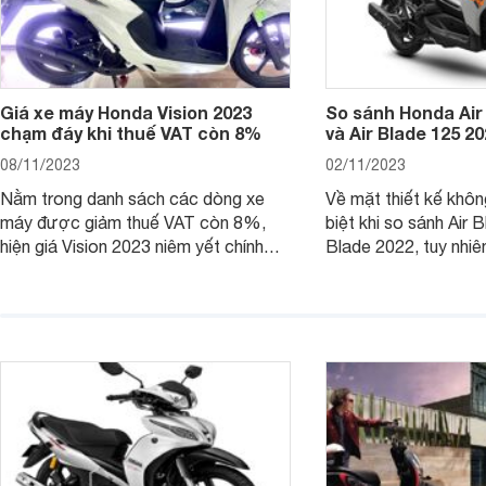
Giá xe máy Honda Vision 2023
So sánh Honda Air
chạm đáy khi thuế VAT còn 8%
và Air Blade 125 2
08/11/2023
02/11/2023
Nằm trong danh sách các dòng xe
Về mặt thiết kế khôn
máy được giảm thuế VAT còn 8%,
biệt khi so sánh Air 
hiện giá Vision 2023 niêm yết chính
Blade 2022, tuy nhiê
hãng và tại đại lý đều có mức giảm
sự thay đổi lớn. Bài 
sâu so với cách đây 1 năm.
giúp bạn hiểu hơn nh
trên Honda Air Blade
phiên bản tiền nhiệm.