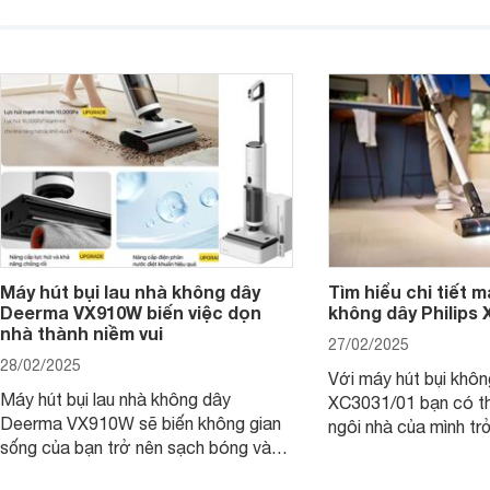
chóng, mang đến không gian sống
dây Panasonic MC-
sạch sẽ và thoáng đãng. Cùng
thiết kế thông minh 
Websosanh.vn đi tìm hiểu những tính
tiến, chiếc máy này s
năng nổi bật của sản phẩm này nhé.
ngóc ngách, trả lại 
gian sống sạch sẽ và
Máy hút bụi lau nhà không dây
Tìm hiểu chi tiết m
Deerma VX910W biến việc dọn
không dây Philips
nhà thành niềm vui
27/02/2025
28/02/2025
Với máy hút bụi khôn
Máy hút bụi lau nhà không dây
XC3031/01 bạn có th
Deerma VX910W sẽ biến không gian
ngôi nhà của mình tr
sống của bạn trở nên sạch bóng và
chỉ trong tích tắc, 
thơm tho chỉ trong tích tắc. Hãy cùng
tốn quá nhiều công 