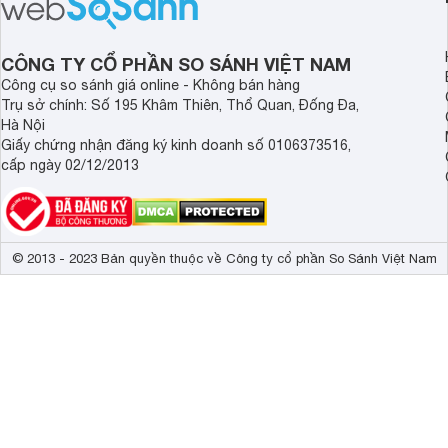
nghiệm người dùng. Cùng
bụi giường nệm D20 
Websosanh.vn đi tìm hiểu chi tiết sản
mạnh vượt trội, mang
phẩm nhé.
tối ưu cho không gia
CÔNG TY CỔ PHẦN SO SÁNH VIỆT NAM
an toàn.
Công cụ so sánh giá online - Không bán hàng
Trụ sở chính: Số 195 Khâm Thiên, Thổ Quan, Đống Đa,
Hà Nội
Giấy chứng nhận đăng ký kinh doanh số 0106373516,
cấp ngày 02/12/2013
© 2013 - 2023 Bản quyền thuộc về Công ty cổ phần So Sánh Việt Nam