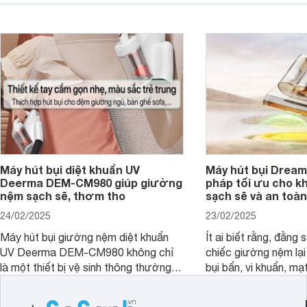
Websosanh.vn khám phá những điều
Websosanh.vn đi tìm h
kỳ diệu mà máy hút bụi Deerma
phẩm này nhé.
VX910W mang lại!
Máy hút bụi diệt khuẩn UV
Máy hút bụi Dream
Deerma DEM-CM980 giúp giường
pháp tối ưu cho k
nệm sạch sẽ, thơm tho
sạch sẽ và an toàn
24/02/2025
23/02/2025
Máy hút bụi giường nệm diệt khuẩn
Ít ai biết rằng, đằng
UV Deerma DEM-CM980 không chỉ
chiếc giường nệm lại
là một thiết bị vệ sinh thông thường,
bụi bẩn, vi khuẩn, mạ
mà còn là một trợ thủ đắc lực với
nhân gây dị ứng. Hiể
thiết kế thông minh, tối ưu hóa trải
Dreame đã cho ra m