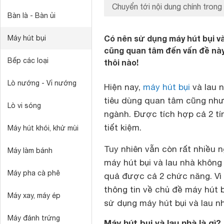
Chuyển tới nội dung chính trong 
Bàn là - Bàn ủi
Có nên sử dụng máy hút bụi v
Máy hút bụi
cũng quan tâm đến vấn đề này 
Bếp các loại
thôi nào!
Lò nướng - Vỉ nướng
Hiện nay,
máy hút bụi
và lau 
tiêu dùng quan tâm cũng như
Lò vi sóng
ngành. Được tích hợp cả 2 tính
tiết kiệm.
Máy hút khói, khử mùi
Tuy nhiên vẫn còn rất nhiều 
Máy làm bánh
máy hút bụi và lau nhà không 
Máy pha cà phê
quả được cả 2 chức năng.
Vì
thông tin về chủ đề máy hút 
Máy xay, máy ép
sử dụng máy hút bụi và lau n
Máy đánh trứng
Máy hút bụi và lau nhà là gì?