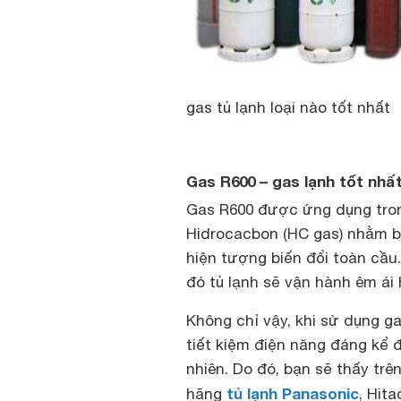
gas tủ lạnh loại nào tốt nhất
Gas R600 – gas lạnh tốt nhất
Gas R600 được ứng dụng tron
Hidrocacbon (HC gas) nhằm bả
hiện tượng biến đổi toàn cầu
đó tủ lạnh sẽ vận hành êm ái h
Không chỉ vậy, khi sử dụng g
tiết kiệm điện năng đáng kể 
nhiên. Do đó, bạn sẽ thấy tr
tủ lạnh Panasonic
hãng
, Hit