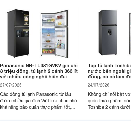
đang tìm kiếm sản ph
trừ sâu còn tồn đọng trên thực phẩm.
nhiều công nghệ.
Panasonic NR-TL381GVKV giá chỉ
Top tủ lạnh Toshib
8 triệu đồng, tủ lạnh 2 cánh 366 lít
nước bên ngoài giá
với nhiều công nghệ hiện đại
đồng, có cả làm đ
27/07/2026
24/07/2026
Các dòng tủ lạnh Panasonic từ lâu
Không chỉ nổi bật vớ
được nhiều gia đình Việt lựa chọn nhờ
quản thực phẩm, các
khả năng bảo quản thực phẩm tốt,
Toshiba 2 cánh dướ
vận hành bền bỉ cùng nhiều công nghệ
trang bị vòi lấy nước
hiện đại. Tuy nhiên, mức giá thường
lợi, mang đến trải ng
cao hơn so với nhiều sản phẩm cùng
nghi hơn cho gia đình 