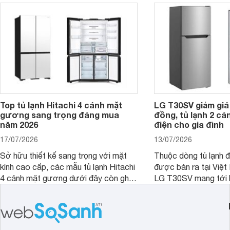
phân khúc khiến không ít người dùng
phải cân nhắc. Trên thị trường hiện
nay, Panasonic
Top tủ lạnh Hitachi 4 cánh mặt
LG T30SV giảm giá 
gương sang trọng đáng mua
đồng, tủ lạnh 2 cá
năm 2026
điện cho gia đình
17/07/2026
13/07/2026
Sở hữu thiết kế sang trọng với mặt
Thuộc dòng tủ lạnh 
kính cao cấp, các mẫu tủ lạnh Hitachi
được bán ra tại Việ
4 cánh mặt gương dưới đây còn ghi
LG T30SV mang tới 
điểm nhờ dung tích lớn cùng nhiều
lượng với những trang
công nghệ bảo quản hiện đại, đáp ứng
mức giá bán dễ tiếp 
tốt nhu cầu lưu trữ thực phẩm của gia
nhiều khách hàng Việ
đình.