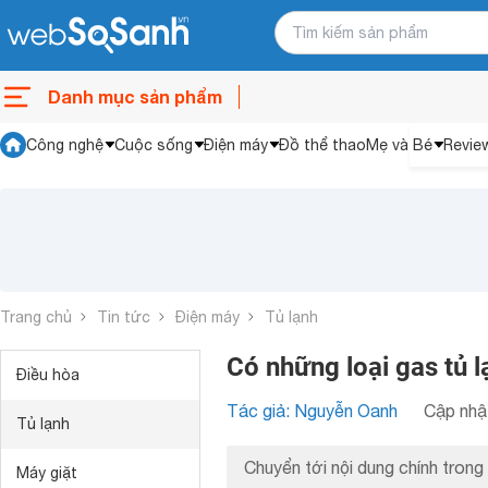
Danh mục sản phẩm
Công nghệ
Cuộc sống
Điện máy
Đồ thể thao
Mẹ và Bé
Revie
Trang chủ
Tin tức
Điện máy
Tủ lạnh
Có những loại gas tủ l
Điều hòa
Tác giả: Nguyễn Oanh
Cập nhật
Tủ lạnh
Chuyển tới nội dung chính trong 
Máy giặt