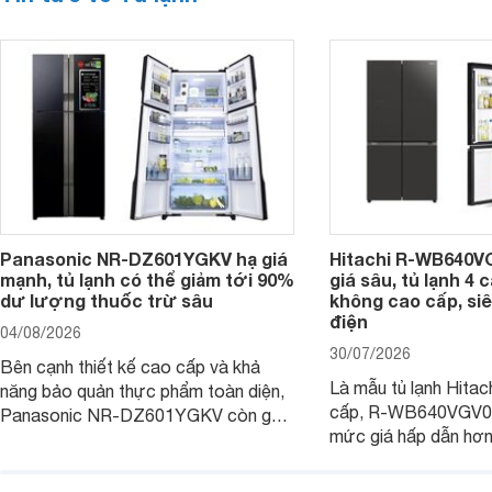
Panasonic NR-DZ601YGKV hạ giá
Hitachi R-WB640V
mạnh, tủ lạnh có thể giảm tới 90%
giá sâu, tủ lạnh 4
dư lượng thuốc trừ sâu
không cao cấp, siê
điện
04/08/2026
30/07/2026
Bên cạnh thiết kế cao cấp và khả
Là mẫu tủ lạnh Hitac
năng bảo quản thực phẩm toàn diện,
cấp, R-WB640VGV0 
Panasonic NR-DZ601YGKV còn gây
mức giá hấp dẫn hơ
chú ý với công nghệ Nanoe™ X độc
trình giảm giá, trở t
quyền, được hãng công bố có khả
đáng cân nhắc cho cá
năng giảm tới 90% dư lượng thuốc