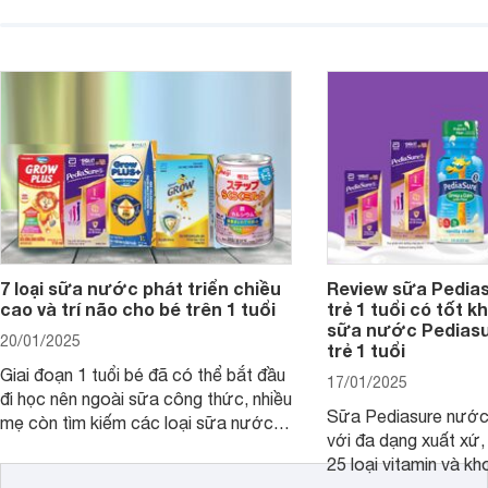
mùi vị giúp trẻ tăng cân và phát triển
có cơ địa nhạy cảm 
chiều cao khỏe mạnh. Bài viết sau sẽ
hóa. Vậy dòng sữa n
giới thiệu cho mẹ các loại sữa
biệt, ưu và nhược đi
Pediasure Grow &amp; Gain hiện nay
cùng Websosanh.vn t
và giá bán của từng loại.
đây.
7 loại sữa nước phát triển chiều
Review sữa Pedia
cao và trí não cho bé trên 1 tuổi
trẻ 1 tuổi có tốt k
sữa nước Pedias
20/01/2025
trẻ 1 tuổi
Giai đoạn 1 tuổi bé đã có thể bắt đầu
17/01/2025
đi học nên ngoài sữa công thức, nhiều
Sữa Pediasure nước 
mẹ còn tìm kiếm các loại sữa nước
với đa dạng xuất xứ,
pha sẵn để bổ sung dưỡng chất cho
25 loại vitamin và k
trẻ. Dưới đây là 7 loại sữa nước phát