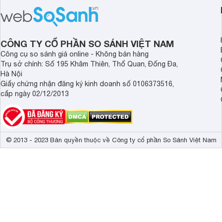
nhau rất tốt cho sự p
triển chiều cao và trí não cho bé trên
nhất là các bé biếng
1 tuổi tốt mà mẹ bỉm nên lựa chọn.
cân.
CÔNG TY CỔ PHẦN SO SÁNH VIỆT NAM
Công cụ so sánh giá online - Không bán hàng
Trụ sở chính: Số 195 Khâm Thiên, Thổ Quan, Đống Đa,
Hà Nội
Giấy chứng nhận đăng ký kinh doanh số 0106373516,
cấp ngày 02/12/2013
© 2013 - 2023 Bản quyền thuộc về Công ty cổ phần So Sánh Việt Nam