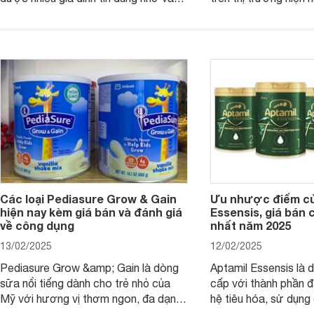
chất lượng dinh dưỡng và hương vị
phụ huynh khi tìm hi
thơm ngon. Vậy sữa Meadow Fresh
này thường thắc mắc
có tốt không? Thành phần dinh
Aptamil Essensis Org
dưỡng có gì đặc biệt? Giá sữa
hơn so với các dòng
Meadow Fresh trên thị trường hiện
giải đáp câu hỏi này,
nay ra sao? Hãy cùng tìm hiểu ngay.
4 yếu tố sau.
Các loại Pediasure Grow & Gain
Ưu nhược điểm củ
hiện nay kèm giá bán và đánh giá
Essensis, giá bán 
về công dụng
nhất năm 2025
13/02/2025
12/02/2025
Pediasure Grow &amp; Gain là dòng
Aptamil Essensis là
sữa nổi tiếng dành cho trẻ nhỏ của
cấp với thành phần 
Mỹ với hương vị thơm ngon, đa dạng
hệ tiêu hóa, sử dụn