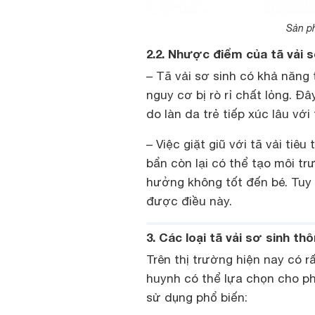
Sản ph
2.2. Nhược điểm của tã vải s
– Tã vải sơ sinh có khả năng
nguy cơ bị rò rỉ chất lỏng. Đ
do làn da trẻ tiếp xúc lâu vớ
– Việc giặt giũ với tã vải tiê
bẩn còn lại có thể tạo môi tr
hưởng không tốt đến bé. Tuy
được điều này.
3. Các loại tã vải sơ sinh th
Trên thị trường hiện nay có r
huynh có thể lựa chọn cho ph
sử dụng phổ biến: