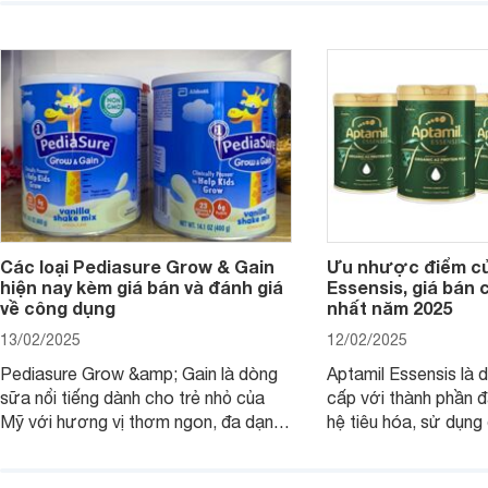
thơm ngon. Vậy sữa Meadow Fresh
này thường thắc mắc
có tốt không? Thành phần dinh
Aptamil Essensis Org
dưỡng có gì đặc biệt? Giá sữa
hơn so với các dòng
Meadow Fresh trên thị trường hiện
giải đáp câu hỏi này,
nay ra sao? Hãy cùng tìm hiểu ngay.
4 yếu tố sau.
Các loại Pediasure Grow & Gain
Ưu nhược điểm củ
hiện nay kèm giá bán và đánh giá
Essensis, giá bán 
về công dụng
nhất năm 2025
13/02/2025
12/02/2025
Pediasure Grow &amp; Gain là dòng
Aptamil Essensis là
sữa nổi tiếng dành cho trẻ nhỏ của
cấp với thành phần 
Mỹ với hương vị thơm ngon, đa dạng
hệ tiêu hóa, sử dụn
mùi vị giúp trẻ tăng cân và phát triển
có cơ địa nhạy cảm 
chiều cao khỏe mạnh. Bài viết sau sẽ
hóa. Vậy dòng sữa n