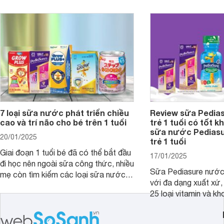
giới thiệu cho mẹ các loại sữa
biệt, ưu và nhược đi
Pediasure Grow &amp; Gain hiện nay
cùng Websosanh.vn t
và giá bán của từng loại.
đây.
7 loại sữa nước phát triển chiều
Review sữa Pedia
cao và trí não cho bé trên 1 tuổi
trẻ 1 tuổi có tốt k
sữa nước Pedias
20/01/2025
trẻ 1 tuổi
Giai đoạn 1 tuổi bé đã có thể bắt đầu
17/01/2025
đi học nên ngoài sữa công thức, nhiều
Sữa Pediasure nước 
mẹ còn tìm kiếm các loại sữa nước
với đa dạng xuất xứ,
pha sẵn để bổ sung dưỡng chất cho
25 loại vitamin và k
trẻ. Dưới đây là 7 loại sữa nước phát
nhau rất tốt cho sự p
triển chiều cao và trí não cho bé trên
nhất là các bé biếng
1 tuổi tốt mà mẹ bỉm nên lựa chọn.