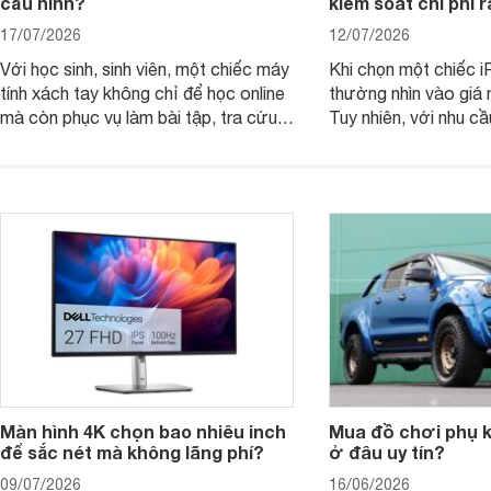
cấu hình?
kiểm soát chi phí 
17/07/2026
12/07/2026
Với học sinh, sinh viên, một chiếc máy
Khi chọn một chiếc i
tính xách tay không chỉ để học online
thường nhìn vào giá 
mà còn phục vụ làm bài tập, tra cứu,
Tuy nhiên, với nhu cầ
thuyết trình và giải trí nhẹ. Khi chọn
việc nhẹ và giải trí t
laptop HP cho con, phụ huynh nên
quan trọng hơn là tổn
nhìn theo nhu cầu sử dụng nhiều năm
mua bản nào, có cần
thay vì chỉ so sánh cấu hình trên giấy.
không, dùng được ba
nên nâng cấp.
Màn hình 4K chọn bao nhiêu inch
Mua đồ chơi phụ ki
để sắc nét mà không lãng phí?
ở đâu uy tín?
09/07/2026
16/06/2026