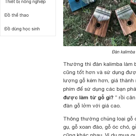
Thiết bị nông nghiệp
Đồ thể thao
Đồ dùng học sinh
Đàn kalimba 
Thường thì đàn kalimba làm b
cũng tốt hơn và sử dụng được
lượng gỗ kém hơn, giá thành r
phím để sử dụng các bạn phải
được làm từ gỗ gì?
” rồi câ
đàn gỗ lởm với giá cao.
Thông thường chủng loại gỗ 
gụ, gỗ xoan đào, gỗ óc chó, 
cũng khác nhau. Ví dụ mua q