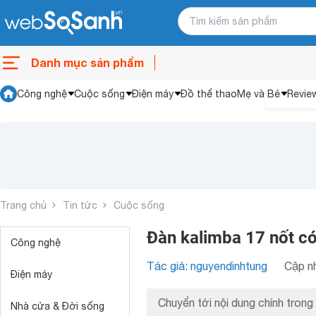
Danh mục sản phẩm
Công nghệ
Cuộc sống
Điện máy
Đồ thể thao
Mẹ và Bé
Revie
Trang chủ
Tin tức
Cuộc sống
Đàn kalimba 17 nốt có 
Công nghệ
Tác giả: nguyendinhtung
Cập nh
Điện máy
Chuyển tới nội dung chính trong 
Nhà cửa & Đời sống