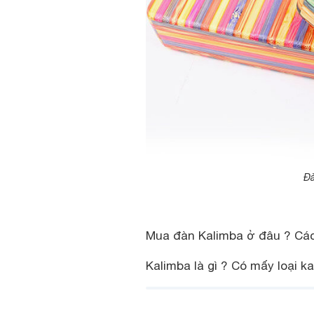
Đà
Mua đàn Kalimba ở đâu ? Các
Kalimba là gì ? Có mấy loại 