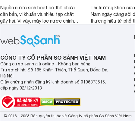
Nguồn nước sinh hoạt có thể chứa
Thị trường khóa cửa 
cặn bẩn, vi khuẩn và nhiều tạp chất
Nam ngày càng sôi đ
gây hại. Vì vậy, máy lọc nước chính
thương hiệu từ phổ 
hãng là giải pháp hiệu quả giúp bảo vệ
cấp. Nếu bạn đang b
sức khỏe và đảm bảo nguồn nước
cửa điện tử hãng nào 
sạch cho cả gia đình.
sẽ so sánh 5 thương
tâm nhiều hiện nay: 
Demax, Hubert và Gi
CÔNG TY CỔ PHẦN SO SÁNH VIỆT NAM
Công cụ so sánh giá online - Không bán hàng
Trụ sở chính: Số 195 Khâm Thiên, Thổ Quan, Đống Đa,
Hà Nội
Giấy chứng nhận đăng ký kinh doanh số 0106373516,
cấp ngày 02/12/2013
© 2013 - 2023 Bản quyền thuộc về Công ty cổ phần So Sánh Việt Nam