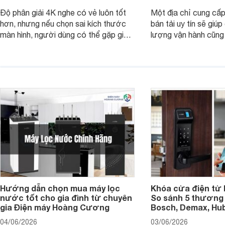
Độ phân giải 4K nghe có vẻ luôn tốt
Một địa chỉ cung cấp
hơn, nhưng nếu chọn sai kích thước
bán tải uy tín sẽ giú
màn hình, người dùng có thể gặp giao
lượng vận hành cũng
diện quá nhỏ, phải phóng to nhiều
của chủ xe khi lên đ
hoặc không tận dụng hết không gian
hai" của mình.
hiển thị. Vậy màn hình 4K nên chọn
bao nhiêu inch là hợp lý?
Hướng dẫn chọn mua máy lọc
Khóa cửa điện tử 
nước tốt cho gia đình từ chuyên
So sánh 5 thương 
gia Điện máy Hoàng Cương
Bosch, Demax, Hub
04/06/2026
03/06/2026