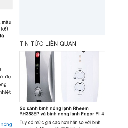
, màu
 kết
là
TIN TỨC LIÊN QUAN
g
hờ đợi
óng
nhiệt
So sánh bình nóng lạnh Rheem
RH388EP và bình nóng lạnh Fagor FI-4
Tuy có mức giá cao hơn hẳn so với bình
 nóng