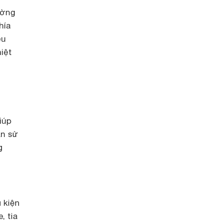
ường
hía
ều
iệt
iúp
ần sử
g
 kiện
, tia