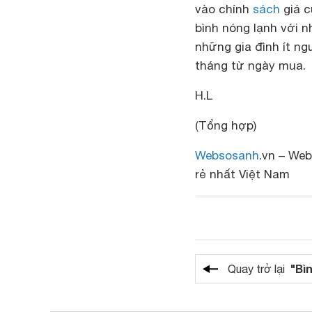
vào chính
sách
giá c
bình nóng lạnh với n
những gia đình ít n
tháng từ ngày mua.
H.L
(Tổng hợp)
Websosanh
.vn – Web
rẻ nhất Việt Nam
"Bì
Quay trở lại