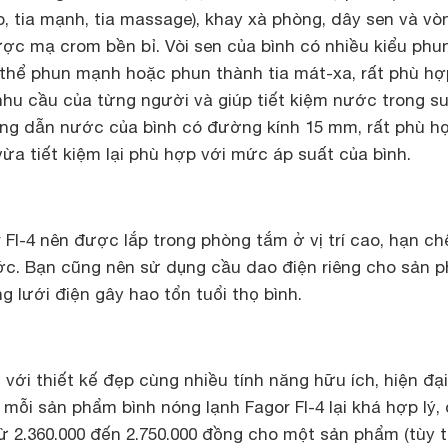
p, tia mạnh, tia massage), khay xà phòng, dây sen và vò
c mạ crom bền bỉ. Vòi sen của bình có nhiều kiểu phu
thể phun mạnh hoặc phun thành tia mát-xa, rất phù hợ
i nhu cầu của từng người và giúp tiết kiệm nước trong s
Ống dẫn nước của bình có đường kính 15 mm, rất phù h
vừa tiết kiệm lại phù hợp với mức áp suất của bình.
 FI-4 nên được lắp trong phòng tắm ở vị trí cao, hạn ch
ước. Bạn cũng nên sử dụng cầu dao điện riêng cho sản 
g lưới điện gây hao tổn tuổi thọ bình.
với thiết kế đẹp cùng nhiều tính năng hữu ích, hiện đại
mỗi sản phẩm bình nóng lạnh Fagor FI-4 lại khá hợp lý,
ừ 2.360.000 đến 2.750.000 đồng cho một sản phẩm (tùy 