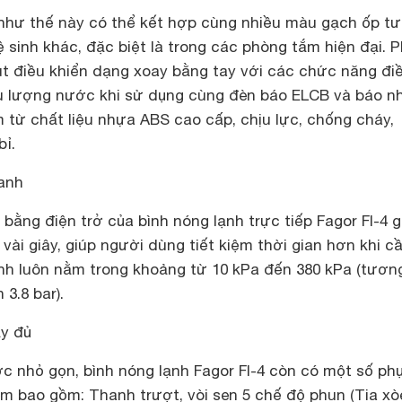
 như thế này có thể kết hợp cùng nhiều màu gạch ốp t
vệ sinh khác, đặc biệt là trong các phòng tắm hiện đại. P
t điều khiển dạng xoay bằng tay với các chức năng đi
ưu lượng nước khi sử dụng cùng đèn báo ELCB và báo nh
 từ chất liệu nhựa ABS cao cấp, chịu lực, chống cháy,
bỉ.
anh
ằng điện trở của bình nóng lạnh trực tiếp Fagor FI-4 g
vài giây, giúp người dùng tiết kiệm thời gian hơn khi c
ình luôn nằm trong khoảng từ 10 kPa đến 380 kPa (tươn
3.8 bar).
ầy đủ
c nhỏ gọn, bình nóng lạnh Fagor FI-4 còn có một số phụ
m bao gồm: Thanh trượt, vòi sen 5 chế độ phun (Tia xòe