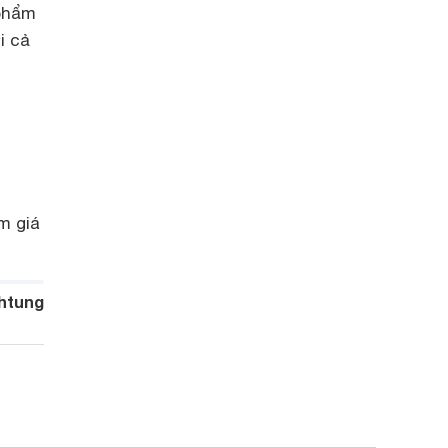
 phẩm
i cả
m giá
htung