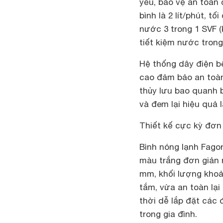
yếu, bảo vệ an toàn 
bình là 2 lít/phút, t
nước 3 trong 1 SVF (
tiết kiệm nước trong
Hệ thống dây điện bê
cao đảm bảo an toàn 
thủy lưu bao quanh b
và đem lại hiệu quả 
Thiết kế cực kỳ đơn
Bình nóng lạnh Fagor
màu trắng đơn giản n
mm, khối lượng khoản
tắm, vừa an toàn lại
thời dễ lắp đặt các
trong gia đình.