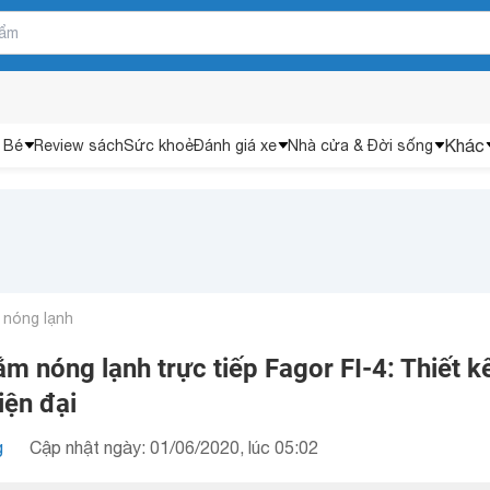
Khác
 Bé
Review sách
Sức khoẻ
Đánh giá xe
Nhà cửa & Đời sống
 nóng lạnh
ắm nóng lạnh trực tiếp Fagor FI-4: Thiết k
iện đại
g
Cập nhật ngày: 01/06/2020, lúc 05:02