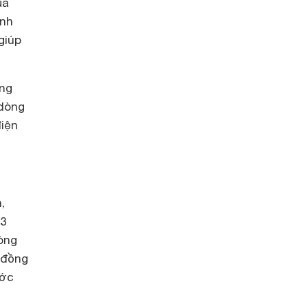
ủa
ỉnh
giúp
ợng
 dòng
điện
,
83
hòng
 đồng
ước