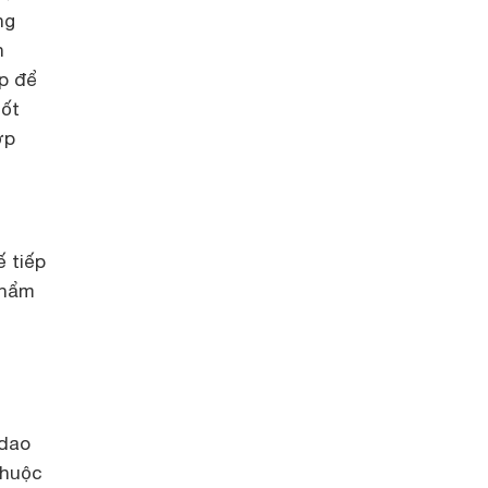
ng
n
p để
uốt
ợp
ế tiếp
phẩm
 dao
thuộc