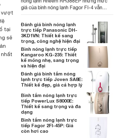
nóng lạnh Rheem RH388EP nhưng mức
ộ
giá của bình nóng lạnh Fagor FI-4 vẫn
n vượt
được coi là khá hợp lý do thiết kế khá đẹp
Hệ
và sang trọng mặc dù khá đơn giản.
Đánh giá bình nóng lạnh
ổ tại
trực tiếp Panasonic DH-
3KD1VN: Thiết kế sang
ng sẽ
trọng, công nghệ hiện đại
sản
Bình nóng lạnh trực tiếp
 nhất
Kangaroo KG-235: Thiết
kế mỏng nhẹ, sang trọng
và hiện đại
Đánh giá bình tắm nóng
lạnh trực tiếp Joven SA8E:
Thiết kế đẹp, giá cả hợp lý
Bình tắm nóng lạnh trực
tiếp PowerLux S8000E:
Thiết kế sang trọng và đa
dạng
Bình tắm nóng lạnh trực
tiếp Fagor 2FI-45P: Giá
còn hơi cao