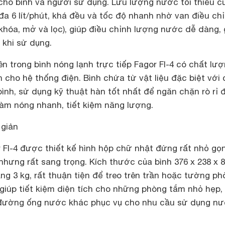
cho bình và người sử dụng. Lưu lượng nước tối thiểu c
ối đa 6 lít/phút, khá đều và tốc độ nhanh nhờ van điều ch
khóa, mở và lọc), giúp điều chỉnh lượng nước dễ dàng, 
 khi sử dụng.
n trong bình nóng lạnh trực tiếp Fagor FI-4 có chất lư
cho hệ thống điện. Bình chứa từ vật liệu đặc biệt với
ình, sử dụng kỹ thuật hàn tốt nhất để ngăn chặn rò rỉ 
làm nóng nhanh, tiết kiệm năng lượng.
 giản
 FI-4 được thiết kế hình hộp chữ nhật đứng rất nhỏ gọn
hưng rất sang trọng. Kích thước của bình 376 x 238 x 
g 3 kg, rất thuận tiện để treo trên trần hoặc tường p
 giúp tiết kiệm diện tích cho những phòng tắm nhỏ hẹp,
 đường ống nước khác phục vụ cho nhu cầu sử dụng n