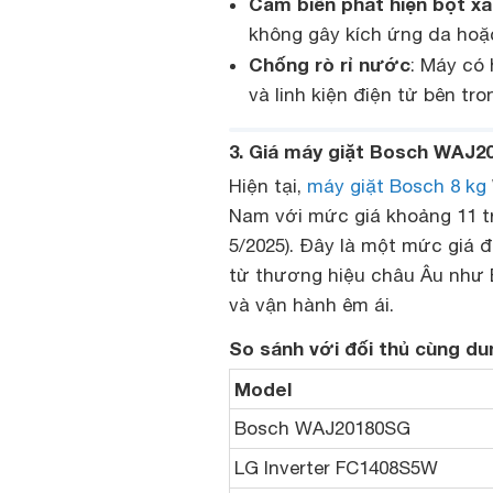
Cảm biến phát hiện bọt x
không gây kích ứng da hoặc
Chống rò rỉ nước
: Máy có 
và linh kiện điện tử bên tro
3. Giá máy giặt Bosch WAJ2
Hiện tại,
máy giặt Bosch 8 kg
Nam với mức giá khoảng 11 t
5/2025). Đây là một mức giá
từ thương hiệu châu Âu như B
và vận hành êm ái.
So sánh với đối thủ cùng dun
Model
Bosch WAJ20180SG
LG Inverter FC1408S5W