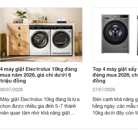
đình Việt đang tìm kiếm một mẫu máy
vệ quần áo tốt hơn s
giặt cửa trên 9kg.
giặt.
4 máy giặt Electrolux 10kg đáng
Top 4 máy giặt sấy 
mua năm 2026, giá chỉ dưới 6
đáng mua 2026, chỉ
triệu đồng
đồng
30/07/2026
27/07/2026
Máy giặt Electrolux 10kg đang là lựa
Bên cạnh khả năng g
chọn được nhiều gia đình 5-7 thành
hằng ngày, các mẫu 
viên quan tâm nhờ khả năng giặt
10kg dưới đây còn t
được lượng quần áo lớn, tích hợp
năng sấy khô tiện lợi,
nhiều công nghệ chăm sóc vải và
pháp hữu ích cho gia
mức giá ngày càng dễ tiếp cận. Dưới
ngày mưa kéo dài h