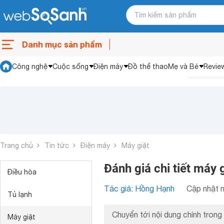
Danh mục sản phẩm
Công nghệ
Cuộc sống
Điện máy
Đồ thể thao
Mẹ và Bé
Revie
Trang chủ
Tin tức
Điện máy
Máy giặt
Đánh giá chi tiết má
Điều hòa
Tác giả: Hồng Hạnh
Cập nhật n
Tủ lạnh
Chuyển tới nội dung chính trong 
Máy giặt