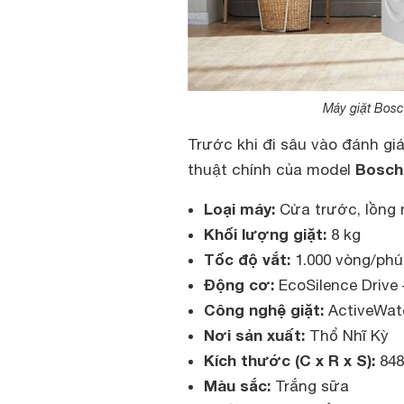
Máy giặt Bos
Trước khi đi sâu vào đánh gi
Bosc
thuật chính của model
Loại máy:
Cửa trước, lồng
Khối lượng giặt:
8 kg
Tốc độ vắt:
1.000 vòng/phú
Động cơ:
EcoSilence Drive 
Công nghệ giặt:
ActiveWate
Nơi sản xuất:
Thổ Nhĩ Kỳ
Kích thước (C x R x S):
848
Màu sắc:
Trắng sữa