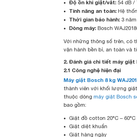
Độ ồn khi giặt/vắt:
54 dB /
Tính năng an toàn:
Hệ thốn
Thời gian bảo hành:
3 năm
Dòng máy:
Bosch WAJ20180
Với những thông số trên, có
vận hành bền bỉ, an toàn và 
2. Đánh giá chi tiết máy gi
2.1 Công nghệ hiện đại
Máy giặt Bosch 8 kg WAJ20
thành viên với khối lượng giặ
thuộc dòng
máy giặt Bosch se
bao gồm:
Giặt đồ cotton 20°C – 60°C
Giặt diệt khuẩn
Giặt hàng ngày