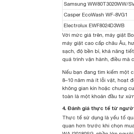
Samsung WW80T3020WW/S
Casper EcoWash WF-8VG1
Electrolux EWF8024D3WB
Với mức giá trên, máy giặt 
máy giặt cao cấp châu Âu, h
sạch, độ bền bỉ, khả năng tiế
quá trình vận hành, điều mà 
Nếu bạn đang tìm kiếm một ch
8–10 năm mà ít lỗi vặt, hoạt
không gian kín hoặc chung cư
toàn là một khoản đầu tư xứ
4. Đánh giá thực tế từ ngư
Thực tế sử dụng là yếu tố qu
quan hơn trước khi chọn mua 
WAJ20180SG, phần lớn người 