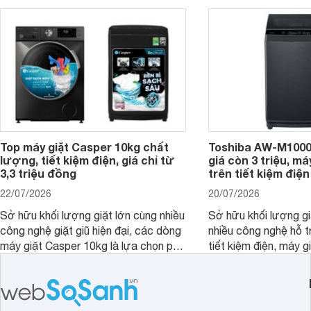
đây là 4 mẫu máy giặt Electrolux 10kg
đặc trưng tại nước t
nổi bật trong tầm giá 5–6 triệu đồng.
Top máy giặt Casper 10kg chất
Toshiba AW-M1000
lượng, tiết kiệm điện, giá chỉ từ
giá còn 3 triệu, má
3,3 triệu đồng
trên tiết kiệm điện
22/07/2026
20/07/2026
Sở hữu khối lượng giặt lớn cùng nhiều
Sở hữu khối lượng gi
công nghệ giặt giũ hiện đại, các dòng
nhiều công nghệ hỗ t
máy giặt Casper 10kg là lựa chọn phù
tiết kiệm điện, máy 
hợp cho những gia đình đông thành
M1000FV(MK) là lựa
viên.
nhắc cho các gia đình
bán hiện đã giảm đán