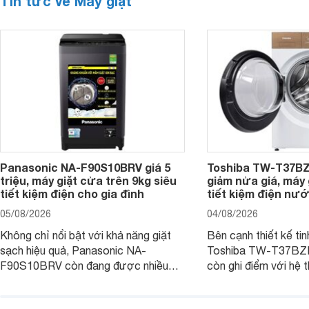
Tin tức về Máy giặt
Panasonic NA-F90S10BRV giá 5
Toshiba TW-T37B
triệu, máy giặt cửa trên 9kg siêu
giảm nửa giá, máy
tiết kiệm điện cho gia đình
tiết kiệm điện nướ
05/08/2026
04/08/2026
Không chỉ nổi bật với khả năng giặt
Bên cạnh thiết kế tin
sạch hiệu quả, Panasonic NA-
Toshiba TW-T37B
F90S10BRV còn đang được nhiều
còn ghi điểm với hệ 
đại lý bán với mức giá hấp dẫn, trở
giặt hiện đại, mang 
thành lựa chọn phù hợp cho các gia
sạch hiệu quả, giảm 