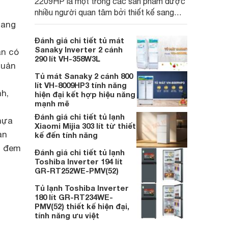
2209HP là một trong các sản phẩm được
nhiều người quan tâm bởi thiết kế sang
trọng dung tích lớn và nhiều công nghệ
mang
hiện đại. Cùng Websosanh.vn đi tìm hiểu
Đánh giá chi tiết tủ mát
chi tiết về thiết kế, công nghệ và các tiện
Sanaky Inverter 2 cánh
ăn có
ích của thiết bị này nhé.
290 lít VH-358W3L
quản
Tủ mát Sanaky 2 cánh 800
lít VH-8009HP3 tính năng
h,
hiện đại kết hợp hiệu năng
mạnh mẽ
Đánh giá chi tiết tủ lạnh
hựa
Xiaomi Mijia 303 lít từ thiết
an
kế đến tính năng
, đem
Đánh giá chi tiết tủ lạnh
Toshiba Inverter 194 lít
GR-RT252WE-PMV(52)
Tủ lạnh Toshiba Inverter
180 lít GR-RT234WE-
PMV(52) thiết kế hiện đại,
tính năng ưu việt