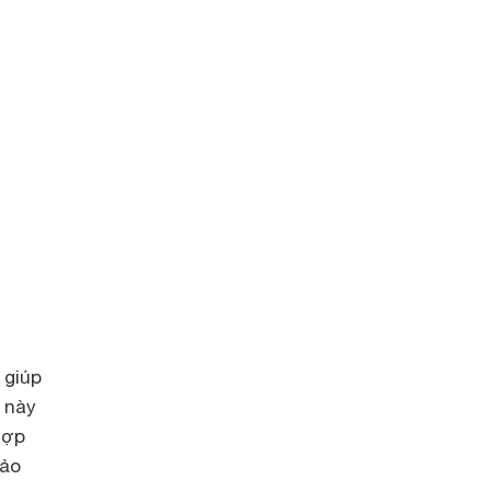
 giúp
 này
hợp
bảo