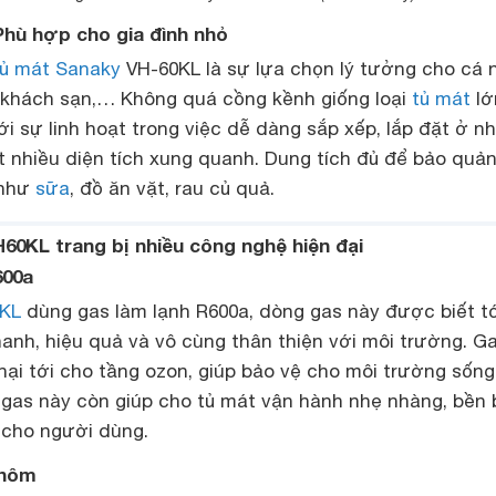
– Phù hợp cho gia đình nhỏ
tủ mát Sanaky
VH-60KL là sự lựa chọn lý tưởng cho cá 
 khách sạn,… Không quá cồng kềnh giống loại
tủ mát
lớ
 sự linh hoạt trong việc dễ dàng sắp xếp, lắp đặt ở nh
t nhiều diện tích xung quanh. Dung tích đủ để bảo quản
 như
sữa
, đồ ăn vặt, rau củ quả.
60KL trang bị nhiều công nghệ hiện đại
600a
KL
dùng gas làm lạnh R600a, dòng gas này được biết tớ
anh, hiệu quả và vô cùng thân thiện với môi trường. G
hại tới cho tầng ozon, giúp bảo vệ cho môi trường sốn
i gas này còn giúp cho tủ mát vận hành nhẹ nhàng, bền 
 cho người dùng.
nhôm