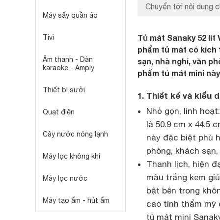
Chuyển tới nội dung c
Máy sấy quần áo
Tủ mát Sanaky 52 lít
Tivi
phẩm tủ mát có kích 
Âm thanh - Dàn
sạn, nhà nghỉ, văn ph
karaoke - Amply
phẩm tủ mát mini này
Thiết bị sưởi
1. Thiết kế và kiểu
Nhỏ gọn, linh hoạt
Quạt điện
là 50.9 cm x 44.5 
Cây nước nóng lạnh
này đặc biệt phù 
phòng, khách sạn,
Máy lọc không khí
Thanh lịch, hiện đ
màu trắng kem giúp
Máy lọc nước
bật bên trong khôn
Máy tạo ẩm - hút ẩm
cao tính thẩm mỹ 
tủ mát mini Sanak