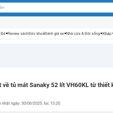
Khác
 Bé
Review sách
Sức khoẻ
Đánh giá xe
Nhà cửa & Đời sống
ết về tủ mát Sanaky 52 lít VH60KL từ thiết 
 nhật ngày: 30/06/2025, lúc 15:20