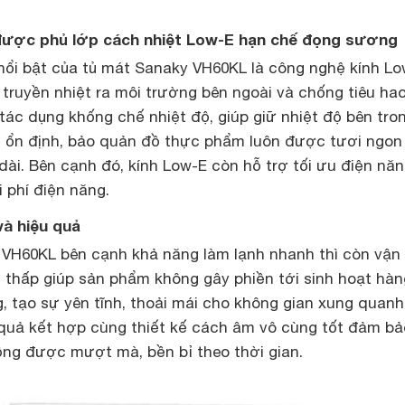
p được phủ lớp cách nhiệt Low-E hạn chế đọng sương
nổi bật của tủ mát Sanaky VH60KL là công nghệ kính Lo
g truyền nhiệt ra môi trường bên ngoài và chống tiêu ha
 tác dụng khống chế nhiệt độ, giúp giữ nhiệt độ bên tro
 ổn định, bảo quản đồ thực phẩm luôn được tươi ngon
 dài. Bên cạnh đó, kính Low-E còn hỗ trợ tối ưu điện nă
i phí điện năng.
và hiệu quả
t VH60KL bên cạnh khả năng làm lạnh nhanh thì còn vận
n thấp giúp sản phẩm không gây phiền tới sinh hoạt hàn
 tạo sự yên tĩnh, thoải mái cho không gian xung quanh
 quả kết hợp cùng thiết kế cách âm vô cùng tốt đảm bả
ng được mượt mà, bền bỉ theo thời gian.