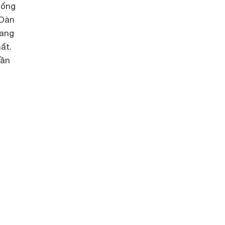
hống
 Dàn
oang
ất.
hần