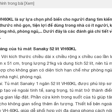
hính trong bài
[Xem]
 VH60KL là sự lựa chọn phổ biến cho người đang tìm kiế
thước nhỏ gọn, tiện lợi để dùng trong nhà có ít người, 
òng nhỏ, phòng ngủ,... Dưới đây là các đánh giá chi tiết 
.
 dáng của tủ mát Sanaky 52 lít VH60KL
: Với kích thước chiều dài x chiều rộng x chiều cao lần 
cm x 51 cm, trọng lượng 21kg và dung tích 52 lít, nên tủ 
hợp cho không gian có diện tích hạn chế như phòng ngủ
 nhà nghỉ, phòng ngủ.
ại: Tủ mát Sanaky 1 ngăn 52 lít VH60KL được phủ lớp s
 tạo vẻ ngoài tinh tế, sang trọng, tủ mát trở thành điể
g gian lắp đặt. Phần cửa kính trong suốt của tủ giúp tă
cho không gian sống thêm ấn tượng. Thiết kế bên ngoà
y VH-60KL giúp dễ phối hợp với đa dạng phong cách nộ