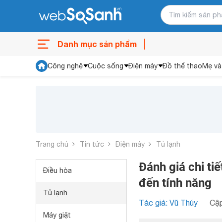
Danh mục sản phẩm
Công nghệ
Cuộc sống
Điện máy
Đồ thể thao
Mẹ và
Trang chủ
Tin tức
Điện máy
Tủ lạnh
Đánh giá chi ti
Điều hòa
đến tính năng
Tủ lạnh
Tác giả: Vũ Thúy
Cập
Máy giặt