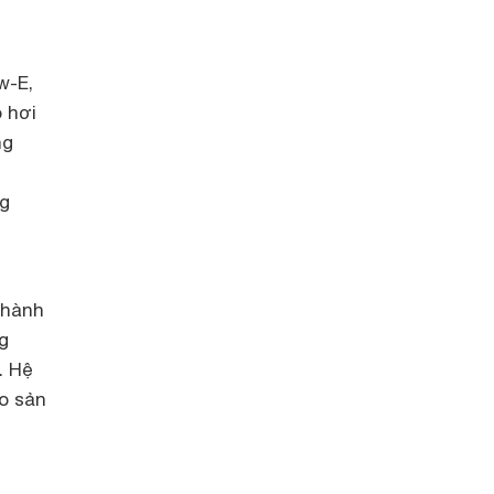
w-E,
o hơi
ng
ng
 hành
g
. Hệ
o sản