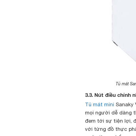
Tủ mát San
3.3. Nút điều chỉnh n
Tủ mát mini
Sanaky V
mọi người dễ dàng t
đem tới sự tiện lợi
với từng đồ thực phẩ