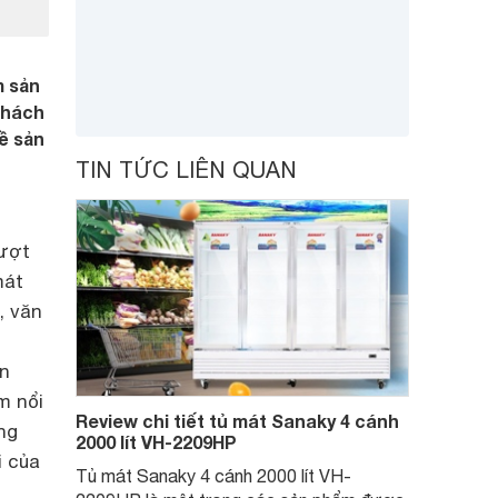
m sản
khách
về sản
TIN TỨC LIÊN QUAN
lượt
mát
, văn
ơn
m nổi
Review chi tiết tủ mát Sanaky 4 cánh
ng
2000 lít VH-2209HP
i của
Tủ mát Sanaky 4 cánh 2000 lít VH-
i