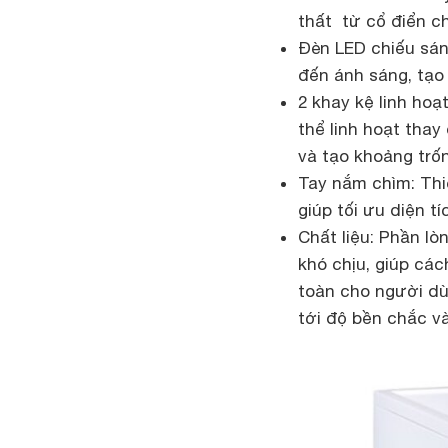
thất từ cổ điển ch
Đèn LED chiếu sán
đến ánh sáng, tạo
2 khay kệ linh ho
thể linh hoạt thay
và tạo khoảng trố
Tay nắm chìm: Thi
giúp tối ưu diện tí
Chất liệu: Phần l
khó chịu, giúp các
toàn cho người dù
tới độ bền chắc v