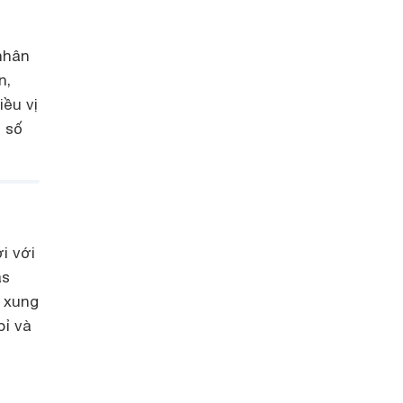
nhân
n,
iều vị
 số
i với
as
g xung
bỉ và