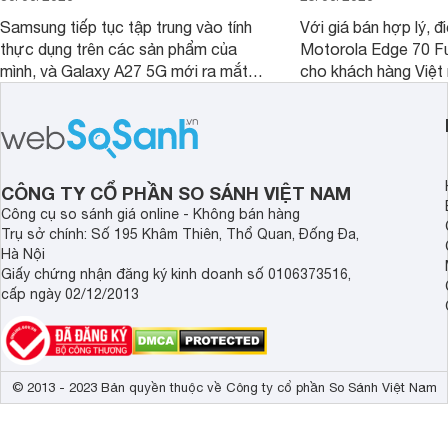
Samsung tiếp tục tập trung vào tính
Với giá bán hợp lý, đ
thực dụng trên các sản phẩm của
Motorola Edge 70 Fu
mình, và Galaxy A27 5G mới ra mắt
cho khách hàng Việt
thể hiện rõ định hướng này khi mang
smartphone chất lượ
tới cho người dùng một thiết bị chất
trang bị hiện đại hàn
lượng với nhiều trang bị ấn tượng và
khúc.
độ bền bỉ cho nhu cầu sử dụng lâu
dài.
CÔNG TY CỔ PHẦN SO SÁNH VIỆT NAM
Công cụ so sánh giá online - Không bán hàng
Trụ sở chính: Số 195 Khâm Thiên, Thổ Quan, Đống Đa,
Hà Nội
Giấy chứng nhận đăng ký kinh doanh số 0106373516,
cấp ngày 02/12/2013
© 2013 - 2023 Bản quyền thuộc về Công ty cổ phần So Sánh Việt Nam