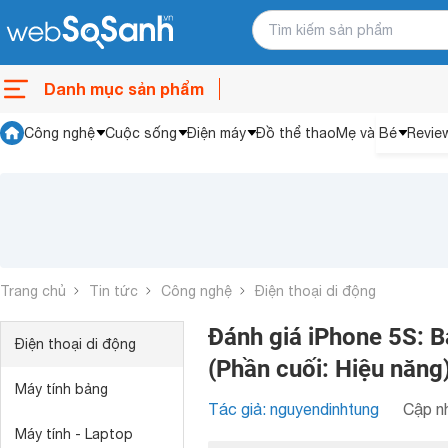
Danh mục sản phẩm
Công nghệ
Cuộc sống
Điện máy
Đồ thể thao
Mẹ và Bé
Revie
Trang chủ
Tin tức
Công nghệ
Điện thoại di động
Đánh giá iPhone 5S: B
Điện thoại di động
(Phần cuối: Hiệu năng
Máy tính bảng
Tác giả: nguyendinhtung
Cập nh
Máy tính - Laptop