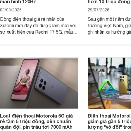
màn hình 120Hz
hơn 10 triệu đồng
03/08/2026
29/07/2026
Dòng điện thoại giá rẻ nhất của
Sau gần một năm đượ
Xiaomi mới đây đã được làm mới với
trường Việt Nam, gi
sự xuất hiện của Redmi 17 5G, mẫu
ghi nhận xu hướng gi
máy đang nhận được sự quan tâm
cửa hàng phân phối c
của nhiều khách hàng.
nhiên, mức độ giảm 
máy có sự khác biệt 
Loạt điện thoại Motorola 5G giá
Điện thoại Motoro
rẻ tầm 5 triệu đồng, bền chuẩn
giảm giá gần 5 tri
quân đội, pin trâu tới 7000 mAh
lượng "vô đối" tr