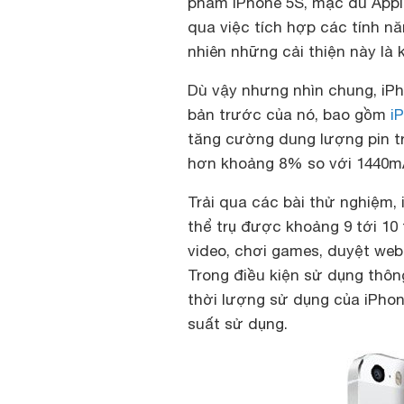
phẩm iPhone 5S, mặc dù Apple
qua việc tích hợp các tính năn
nhiên những cải thiện này là
Dù vậy nhưng nhìn chung, iPh
bản trước của nó, bao gồm
i
tăng cường dung lượng pin trê
hơn khoảng 8% so với 1440mA
Trải qua các bài thử nghiệm, 
thể trụ được khoảng 9 tới 10
video, chơi games, duyệt web,
Trong điều kiện sử dụng thôn
thời lượng sử dụng của iPhone
suất sử dụng.