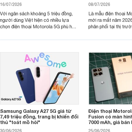
16/07/2026
08/07/2026
Với ngân sách khoảng 5 triệu đồng,
Là mẫu điện thoại Mo
người dùng Việt hiện có nhiều lựa
mới ra mắt năm 202
chọn điện thoại Motorola 5G phù hợp
phân phối tại thị trư
với các nhu cầu sử dụng phổ biến, từ
Motorola Signature
giải trí, chụp ảnh đến làm việc hằng
khúc cao cấp. Hiện 
ngày.
được nhiều đại lý á
trình giảm giá hấp d
thêm một lựa chọn c
người dùng Việt.
Samsung Galaxy A27 5G giá từ
Điện thoại Motorol
7,49 triệu đồng, trang bị khiến đối
Fusion có màn hình
thủ "toát mồ hôi"
7000 mAh, giá bán 
30/06/2026
25/06/2026