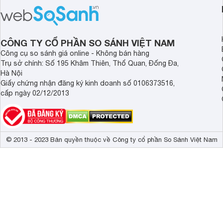
chất lượng âm thanh và hiệu quả khử
khử tiếng ồn ấn tượng
ồn của chiếc tai nghe Xiaomi này có
tiến. Tuy nhiên, thời
đủ sức thuyết phục người dùng?
là một điểm hạn chế 
người dùng.
CÔNG TY CỔ PHẦN SO SÁNH VIỆT NAM
Công cụ so sánh giá online - Không bán hàng
Trụ sở chính: Số 195 Khâm Thiên, Thổ Quan, Đống Đa,
Hà Nội
Giấy chứng nhận đăng ký kinh doanh số 0106373516,
cấp ngày 02/12/2013
© 2013 - 2023 Bản quyền thuộc về Công ty cổ phần So Sánh Việt Nam