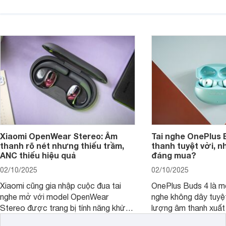
lượng âm thanh vượt trội, thiết kế
thời lượng pin ấn tư
hiện đại và mức giá cực kỳ cạnh
nó có xứng đáng với
tranh, chỉ dưới 2 triệu đồng.
xuất?
Xiaomi OpenWear Stereo: Âm
Tai nghe OnePlus 
thanh rõ nét nhưng thiếu trầm,
thanh tuyệt vời, n
ANC thiếu hiệu quả
đáng mua?
02/10/2025
02/10/2025
Xiaomi cũng gia nhập cuộc đua tai
OnePlus Buds 4 là mộ
nghe mở với model OpenWear
nghe không dây tuyệt
Stereo được trang bị tính năng khử
lượng âm thanh xuất
tiếng ồn chủ động (ANC). Nhưng liệu
nghệ hai driver và h