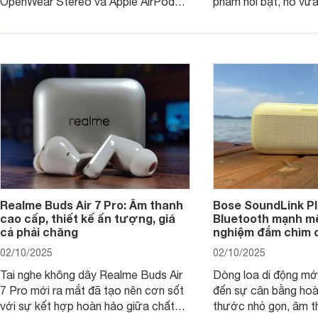
OpenWear Stereo và Apple AirPods 4
phẩm nổi bật, nó vừa
sẽ nhằm giúp người dùng đưa ra lựa
pin ấn tượng vừa sở
chọn phù hợp nhất dựa trên nhu cầu
âm thanh ấn tượng 
và sở thích cá nhân. Cả hai đều là sản
chuyên gia đánh giá 
phẩm chất lượng cao, nhưng hướng
tới đối tượng khách hàng khác nhau.
Realme Buds Air 7 Pro: Âm thanh
Bose SoundLink Pl
cao cấp, thiết kế ấn tượng, giá
Bluetooth mạnh mẽ
cả phải chăng
nghiệm đắm chìm 
02/10/2025
02/10/2025
Tai nghe không dây Realme Buds Air
Dòng loa di động m
7 Pro mới ra mắt đã tạo nên cơn sốt
đến sự cân bằng hoà
với sự kết hợp hoàn hảo giữa chất
thước nhỏ gọn, âm 