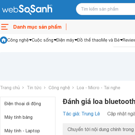
Danh mục sản phẩm
Công nghệ
Cuộc sống
Điện máy
Đồ thể thao
Mẹ và Bé
Revie
Trang chủ
Tin tức
Công nghệ
Loa - Micro - Tai nghe
Đánh giá loa bluetoo
Điện thoại di động
Tác giả: Trung Lê
Cập nhật ngà
Máy tính bảng
Chuyển tới nội dung chính trong 
Máy tính - Laptop