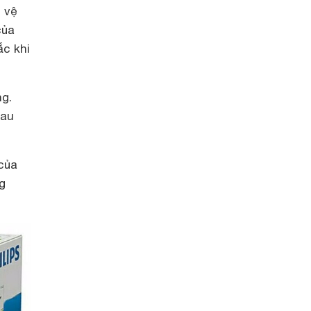
c vệ
của
ắc khi
ng.
lau
của
g