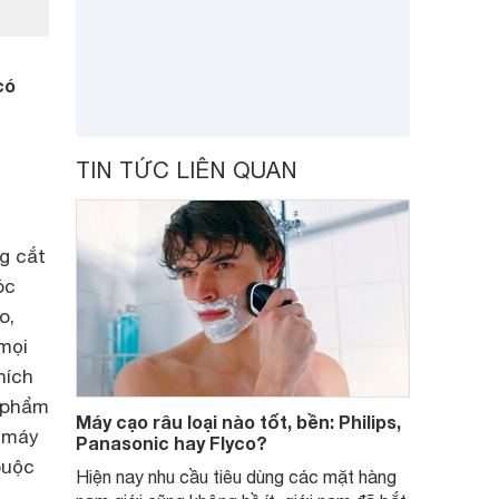
có
TIN TỨC LIÊN QUAN
g cắt
óc
o,
 mọi
hích
n phẩm
Máy cạo râu loại nào tốt, bền: Philips,
o máy
Panasonic hay Flyco?
buộc
Hiện nay nhu cầu tiêu dùng các mặt hàng