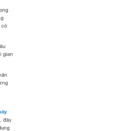
cong
ng
 có
lâu
i gian
hận
 ứng
áy
, đây
dụng