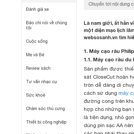
Chuyển tới nội dung c
Đánh giá xe
Là nam giới, ắt hẳn 
Báo chí nói về chúng
tôi
một diện mạo lịch lã
websosanh.vn tìm hiể
Cuộc sống
1. Máy cạo râu Phili
Mẹ và Bé
1.1. Máy cạo râu du 
Review sách
Sản phẩm được thiết
sát CloseCut hoàn hả
Tư vấn nhạc cụ
tròn dễ dàng di chuy
cách sử dụng
máy c
Sức khoẻ
đường cong trên khu
Chăm sóc thú cưng
hợp cho những bạn đ
là tiện dụng, nhỏ gọ
Thiết bị công nghiệp
dùng pin sạc AA nên 
các bạn phải thay pi