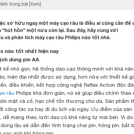
hính trong bài
[Xem]
việc sở hữu ngay một máy cạo râu là điều ai cũng cần để 
m “hút hồn” một nửa còn lại. Sau đây, hãy cùng với
u và phân tích máy cạo râu Philips nào tốt nhé.
ps nào tốt nhất hiện nay
lịch dùng pin AA
 kế nhỏ gọn, hệ thống dao cạo thông minh với khả năn
o, hiện đại nhất được sử dụng, hơn nữa với thiết kế g
ển, điều khiển, kết hợp công nghệ Reflex Action độc đá
ạo râu
Philips khá đơn giản, nó sẽ giúp điều chỉnh theo
ôn mặt và cổ, hạn chế tổn thương cho da. Sản phẩm t
i công tác xa hay đi du lịch vài ngày. Ưu điểm của sả
n, dễ mang theo, lưỡi dao có khả năng tự mài bén. Vì d
dùng lâu sẽ dẫn đến tình trạng chai pin, hỏng pin. bắt 
n sạc mới khi hỏng pin.