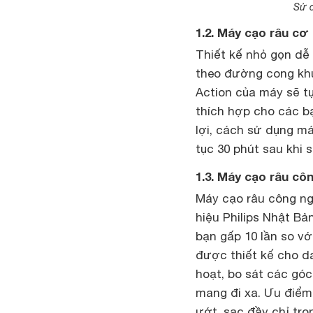
Sử d
1.2. Máy cạo râu cơ
Thiết kế nhỏ gọn dễ 
theo đường cong khu
Action của máy sẽ t
thích hợp cho các b
lợi, cách sử dụng má
tục 30 phút sau khi s
1.3. Máy cạo râu c
Máy cạo râu công ng
hiệu Philips Nhật Bả
bạn gấp 10 lần so v
được thiết kế cho da
hoạt, bo sát các gó
mang đi xa. Ưu điểm
ướt, sạc đầy chỉ tr