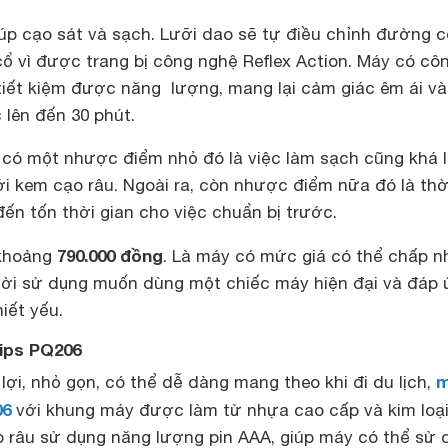
iúp cạo sát và sạch. Lưỡi dao sẽ tự điều chỉnh đường 
ổ vì được trang bị công nghệ Reflex Action. Máy có cô
tiết kiệm được năng lượng, mang lại cảm giác êm ái và
c lên đến 30 phút.
 có một nhược điểm nhỏ đó là việc làm sạch cũng khá 
i kem cạo râu. Ngoài ra, còn nhược điểm nữa đó là thờ
đến tốn thời gian cho việc chuẩn bị trước.
790.000 đồng
 khoảng
. Là máy có mức giá có thể chấp n
ời sử dụng muốn dùng một chiếc máy hiện đại và đáp
iết yếu.
lips PQ206
m
 lợi, nhỏ gọn, có thể dễ dàng mang theo khi đi du lịch,
06
với khung máy được làm từ nhựa cao cấp và kim loại
 râu sử dụng năng lượng pin AAA, giúp máy có thể sử 