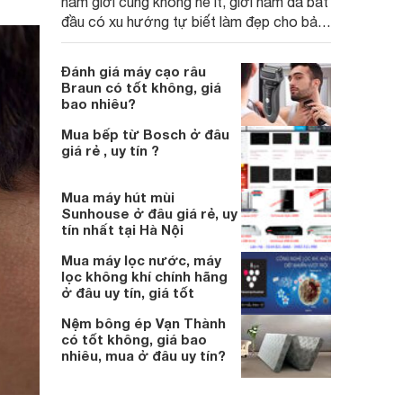
nam giới cũng không hề ít, giới nam đã bắt
đầu có xu hướng tự biết làm đẹp cho bản
thân. Thì việc sở hữu một máy cạo râu tốt
để sửa soạn cho bản thân là điều không
Đánh giá máy cạo râu
thể thiếu được. Cùng websosanh.vn tham
Braun có tốt không, giá
khảo về máy cạo râu đáng lựa chọn hiện
bao nhiêu?
nay nhé!
Mua bếp từ Bosch ở đâu
giá rẻ , uy tín ?
Mua máy hút mùi
Sunhouse ở đâu giá rẻ, uy
tín nhất tại Hà Nội
Mua máy lọc nước, máy
lọc không khí chính hãng
ở đâu uy tín, giá tốt
Nệm bông ép Vạn Thành
có tốt không, giá bao
nhiêu, mua ở đâu uy tín?