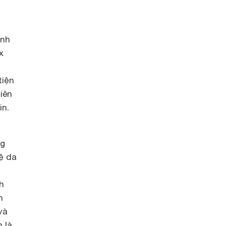
ỉnh
x
tiện
iên
in.
ng
vệ da
h
n
và
 là