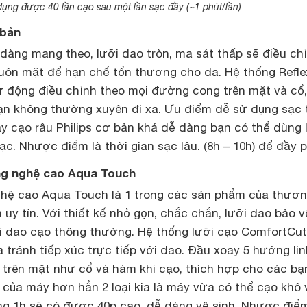
ụng được 40 lần cạo sau một lần sạc đầy (~1 phút/lần)
 bản
dàng mang theo, lưỡi dao tròn, ma sát thấp sẽ điều ch
ôn mặt để hạn chế tổn thương cho da. Hệ thống Refle
ự động điều chỉnh theo mọi đường cong trên mặt và cổ,
ạn không thường xuyên đi xa. Ưu điểm dễ sử dụng sạc 
y cạo râu Philips cơ bản khá dễ dàng bạn có thể dùng l
ạc. Nhược điểm là thời gian sạc lâu. (8h – 10h) để đầy p
ông nghệ cao Aqua Touch
hệ cao Aqua Touch là 1 trong các sản phẩm của thươ
n uy tín. Với thiết kế nhỏ gọn, chắc chắn, lưỡi dao bảo 
ới dao cạo thông thường. Hệ thống lưỡi cạo ComfortCut
 tránh tiếp xúc trực tiếp với dao. Đầu xoay 5 hướng lin
c trên mặt như cổ và hàm khi cạo, thích hợp cho các bạ
 của máy hơn hẳn 2 loại kia là máy vừa có thể cạo khô 
ong 1h sẽ có được 40p cạo, dễ dàng vệ sinh. Nhược điểm