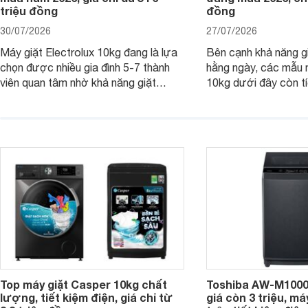
triệu đồng
đồng
30/07/2026
27/07/2026
Máy giặt Electrolux 10kg đang là lựa
Bên cạnh khả năng g
chọn được nhiều gia đình 5-7 thành
hằng ngày, các mẫu 
viên quan tâm nhờ khả năng giặt
10kg dưới đây còn t
được lượng quần áo lớn, tích hợp
năng sấy khô tiện lợi,
nhiều công nghệ chăm sóc vải và
pháp hữu ích cho gia
mức giá ngày càng dễ tiếp cận. Dưới
ngày mưa kéo dài h
đây là 4 mẫu máy giặt Electrolux 10kg
đặc trưng tại nước t
nổi bật trong tầm giá 5–6 triệu đồng.
Top máy giặt Casper 10kg chất
Toshiba AW-M1000
lượng, tiết kiệm điện, giá chỉ từ
giá còn 3 triệu, má