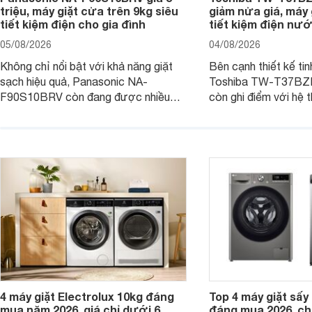
triệu, máy giặt cửa trên 9kg siêu
giảm nửa giá, máy
tiết kiệm điện cho gia đình
tiết kiệm điện nướ
05/08/2026
04/08/2026
Không chỉ nổi bật với khả năng giặt
Bên cạnh thiết kế tin
sạch hiệu quả, Panasonic NA-
Toshiba TW-T37B
F90S10BRV còn đang được nhiều
còn ghi điểm với hệ 
đại lý bán với mức giá hấp dẫn, trở
giặt hiện đại, mang 
thành lựa chọn phù hợp cho các gia
sạch hiệu quả, giảm 
đình Việt đang tìm kiếm một mẫu máy
vệ quần áo tốt hơn s
giặt cửa trên 9kg.
giặt.
4 máy giặt Electrolux 10kg đáng
Top 4 máy giặt sấy 
mua năm 2026, giá chỉ dưới 6
đáng mua 2026, chỉ