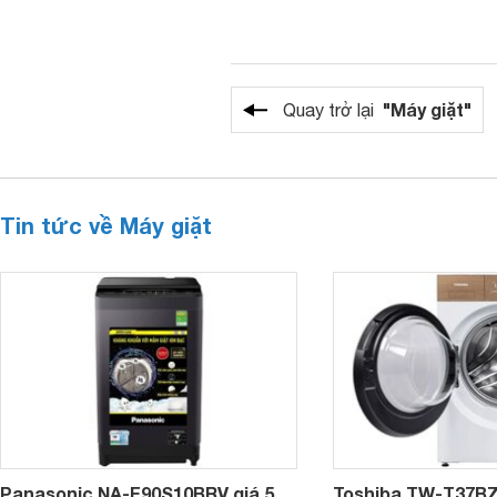
"Máy giặt"
Quay trở lại
Tin tức về Máy giặt
Panasonic NA-F90S10BRV giá 5
Toshiba TW-T37B