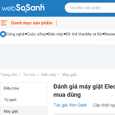
Danh mục sản phẩm
Công nghệ
Cuộc sống
Điện máy
Đồ thể thao
Mẹ và Bé
Revie
Trang chủ
Tin tức
Điện máy
Máy giặt
Đánh giá máy giặt Elec
Điều hòa
mua dùng
Tủ lạnh
Tác giả: Kim Oanh
Cập nhật ng
Máy giặt