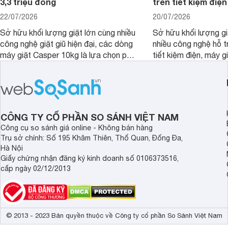
3,3 triệu đồng
trên tiết kiệm điện
22/07/2026
20/07/2026
Sở hữu khối lượng giặt lớn cùng nhiều
Sở hữu khối lượng gi
công nghệ giặt giũ hiện đại, các dòng
nhiều công nghệ hỗ t
máy giặt Casper 10kg là lựa chọn phù
tiết kiệm điện, máy 
hợp cho những gia đình đông thành
M1000FV(MK) là lựa
viên.
nhắc cho các gia đình
bán hiện đã giảm đán
CÔNG TY CỔ PHẦN SO SÁNH VIỆT NAM
Công cụ so sánh giá online - Không bán hàng
Trụ sở chính: Số 195 Khâm Thiên, Thổ Quan, Đống Đa,
Hà Nội
Giấy chứng nhận đăng ký kinh doanh số 0106373516,
cấp ngày 02/12/2013
© 2013 - 2023 Bản quyền thuộc về Công ty cổ phần So Sánh Việt Nam