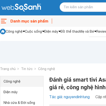
Danh mục sản phẩm
Công nghệ
Cuộc sống
Điện máy
Đồ thể thao
Mẹ và Bé
Revie
Trang chủ
Tin tức
Công nghệ
Đánh giá smart tivi A
Công nghệ
giá rẻ, công nghệ hình
Điện máy
Tác giả: nguyendinhtung
Cập nh
Nhà cửa & Đời sống