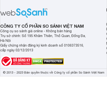
Việt Nam năm 2026.
Nếu ưu tiên một thiết bị gọn nhẹ, hiệu
huy thế mạnh từ thế 
năng ổn định, bền bỉ cùng mức giá dễ
thiết kế thời thượng 
tiếp cận, dưới đây là những mẫu
năng hiện đại.
MacBook đáng cân nhắc dành cho
tân sinh viên.
CÔNG TY CỔ PHẦN SO SÁNH VIỆT NAM
Công cụ so sánh giá online - Không bán hàng
Trụ sở chính: Số 195 Khâm Thiên, Thổ Quan, Đống Đa,
Hà Nội
Giấy chứng nhận đăng ký kinh doanh số 0106373516,
cấp ngày 02/12/2013
© 2013 - 2023 Bản quyền thuộc về Công ty cổ phần So Sánh Việt Nam