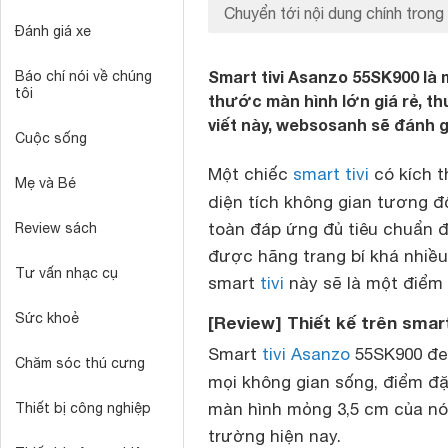
Chuyển tới nội dung chính trong 
Đánh giá xe
Smart tivi Asanzo 55SK900 là 
Báo chí nói về chúng
tôi
thước màn hình lớn giá rẻ, th
viết này, websosanh sẽ đánh g
Cuộc sống
Một chiếc
smart tivi
có kích t
Mẹ và Bé
diện tích không gian tương đ
toàn đáp ứng đủ tiêu chuẩn đ
Review sách
được hãng trang bí khá nhiều
Tư vấn nhạc cụ
smart
tivi
này sẽ là một điểm 
Sức khoẻ
[Review] Thiết kế trên smart
Smart
tivi Asanzo
55SK900 đem
Chăm sóc thú cưng
mọi không gian sống, điểm đặ
màn hình mỏng 3,5 cm của nó, 
Thiết bị công nghiệp
trường hiện nay.