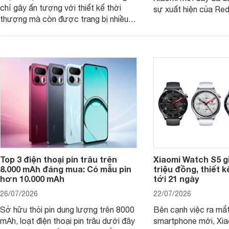
chỉ gây ấn tượng với thiết kế thời
sự xuất hiện của Re
thượng mà còn được trang bị nhiều
máy đang nhận được
tính năng và công nghệ hiện đại, đáp
của nhiều khách hàng
ứng tốt nhu cầu sử dụng hằng ngày
của người dùng phổ thông.
Top 3 điện thoại pin trâu trên
Xiaomi Watch S5 g
8.000 mAh đáng mua: Có mẫu pin
triệu đồng, thiết k
hơn 10.000 mAh
tới 21 ngày
26/07/2026
22/07/2026
Sở hữu thỏi pin dung lượng trên 8000
Bên cạnh việc ra mắt
mAh, loạt điện thoại pin trâu dưới đây
smartphone mới, Xia