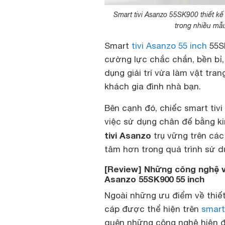
Smart tivi Asanzo 55SK900 thiết kế
trong nhiều mẫ
Smart
tivi Asanzo 55 inch
55SK
cường lực chắc chắn, bền bỉ,
dụng giải trí vừa làm vật tra
khách gia đình nhà bạn.
Bên cạnh đó, chiếc smart tiv
việc sử dụng chân đế bằng ki
tivi Asanzo
trụ vững trên các 
tâm hơn trong quá trình sử d
[Review] Những công nghệ và
Asanzo 55SK900 55 inch
Ngoài những ưu điểm về thiế
cáp được thể hiện trên
smart
quên những công nghệ hiện đạ