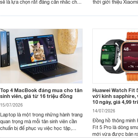
sẽ là lựa chọn rất đáng cân nhắc cho
thời giới thiệu Xiao
người dùng Việt.
phiên bản nâng cấp 
dòng đồng hồ thông 
Watch S.
Top 4 MacBook đáng mua cho tân
Huawei Watch Fit 5
sinh viên, giá từ 16 triệu đồng
với kính sapphire, v
10 ngày, giá 4,99 t
15/07/2026
14/07/2026
Laptop là một trong những hành trang
Đồng hồ thông minh
quan trọng mà mỗi tân sinh viên cần
Fit 5 Pro là dòng sm
chuẩn bị để phục vụ việc học tập,
mới vừa được bán ra 
nghiên cứu và cả nhu cầu làm thêm.