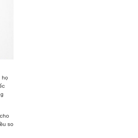
c họ
ếc
ng
 cho
iều so