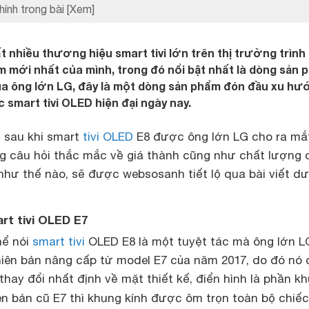
hính trong bài
[Xem]
t nhiều thương hiệu smart tivi lớn trên thị trường trình
 mới nhất của mình, trong đó nổi bật nhất là dòng sản 
của ông lớn LG, đây là một dòng sản phẩm đón đầu xu hư
 smart tivi OLED hiện đại ngày nay.
i sau khi smart
tivi OLED
E8 được ông lớn LG cho ra mắ
g câu hỏi thắc mắc về giá thành cũng như chất lượng 
hư thế nào, sẽ được websosanh tiết lộ qua bài viết dư
art tivi OLED E7
hể nói
smart tivi
OLED E8 là một tuyệt tác mà ông lớn L
phiên bản nâng cấp từ model E7 của năm 2017, do đó nó
hay đổi nhất định về mặt thiết kế, điển hình là phần k
iên bản cũ E7 thì khung kính được ôm trọn toàn bộ chiếc