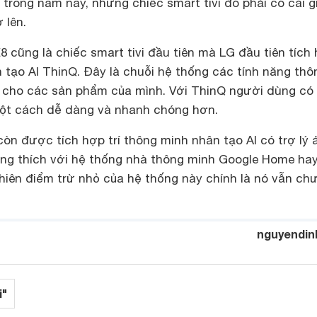
rong năm nay, những chiếc smart tivi đó phải có cái g
 lên.
8 cũng là chiếc smart tivi đầu tiên mà LG đầu tiên tích
n tạo AI ThinQ. Đây là chuỗi hệ thống các tính năng thô
cho các sản phẩm của mình. Với ThinQ người dùng có
một cách dễ dàng và nhanh chóng hơn.
òn được tích hợp trí thông minh nhân tạo AI có trợ lý 
ng thích với hệ thống nhà thông minh Google Home ha
hiên điểm trừ nhỏ của hệ thống này chính là nó vẫn ch
nguyendin
i"