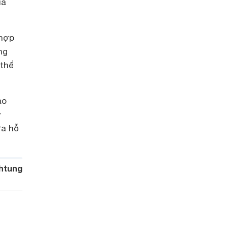
iá
 hợp
ng
 thể
ảo
y
ưa hỗ
htung