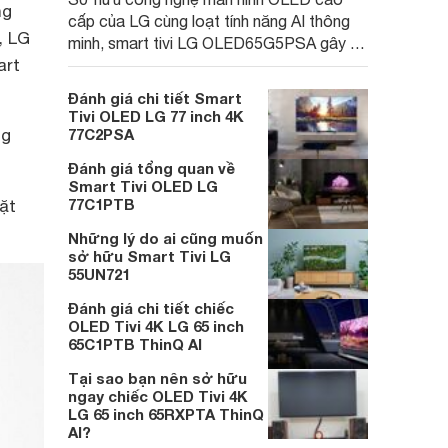
ng
cấp của LG cùng loạt tính năng AI thông
, LG
minh, smart tivi LG OLED65G5PSA gây ấn
art
tượng với nền tảng công nghệ hiện đại và
hiện đang được giảm giá sâu tại nhiều đại
Đánh giá chi tiết Smart
lý.
Tivi OLED LG 77 inch 4K
ng
77C2PSA
Đánh giá tổng quan về
Smart Tivi OLED LG
77C1PTB
ặt
Những lý do ai cũng muốn
sở hữu Smart Tivi LG
55UN721
Đánh giá chi tiết chiếc
OLED Tivi 4K LG 65 inch
65C1PTB ThinQ AI
Tại sao bạn nên sở hữu
ngay chiếc OLED Tivi 4K
LG 65 inch 65RXPTA ThinQ
AI?