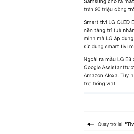
Samsung cho ra mắt t
trên 90 triệu đồng trở
Smart tivi LG OLED E
nền tảng trí tuệ nhâ
minh mà LG áp dụng 
sử dụng smart tivi 
Ngoài ra mẫu LG E8 c
Google Assistanttươ
Amazon Alexa. Tuy n
trợ tiếng việt.
"Tiv
Quay trở lại