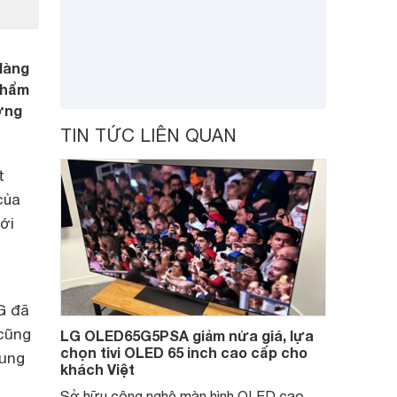
 làng
phẩm
ớng
TIN TỨC LIÊN QUAN
t
của
ới
G đã
 cũng
LG OLED65G5PSA giảm nửa giá, lựa
chọn tivi OLED 65 inch cao cấp cho
hung
khách Việt
Sở hữu công nghệ màn hình OLED cao