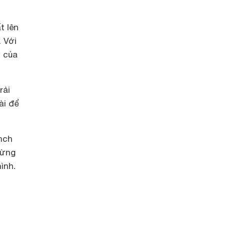
t lên
 Với
m của
rải
ài để
nch
từng
ình.