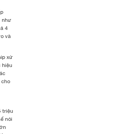
ếp
h như
cả 4
ro và
ip xử
 hiệu
các
 cho
 triệu
ể nói
lớn