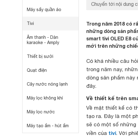
Chuyển tới nội dung c
Máy sấy quần áo
Trong năm 2018 có rấ
Tivi
những dòng sản phẩm
Âm thanh - Dàn
smart tivi OLED E8 
karaoke - Amply
mới trên những chiếc
Thiết bị sưởi
Có khá nhiều câu hỏ
trong năm nay, nhữn
Quạt điện
dòng sản phẩm này n
Cây nước nóng lạnh
đây.
Về thiết kế trên sm
Máy lọc không khí
Về mặt thiết kế có t
Máy lọc nước
tạo ra. Đây là một 
sẽ có một số những t
Máy tạo ẩm - hút ẩm
tivi
viền của
. Với ph