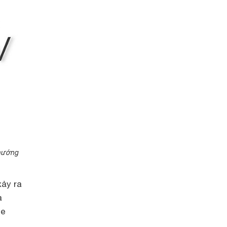
 hướng
xảy ra
a
ce