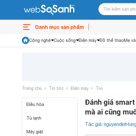
Danh mục sản phẩm
Công nghệ
Cuộc sống
Điện máy
Đồ thể thao
Mẹ và
Trang chủ
Tin tức
Điện máy
Tivi
Đánh giá smart 
Điều hòa
mà ai cũng muố
Tủ lạnh
Tác giả: nguyendinhtun
Máy giặt