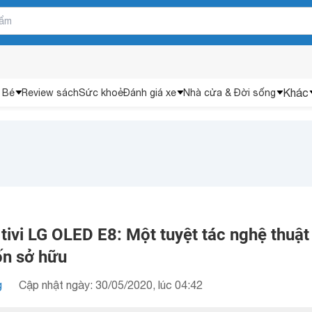
Khác
 Bé
Review sách
Sức khoẻ
Đánh giá xe
Nhà cửa & Đời sống
tivi LG OLED E8: Một tuyệt tác nghệ thuật
n sở hữu
g
Cập nhật ngày: 30/05/2020, lúc 04:42