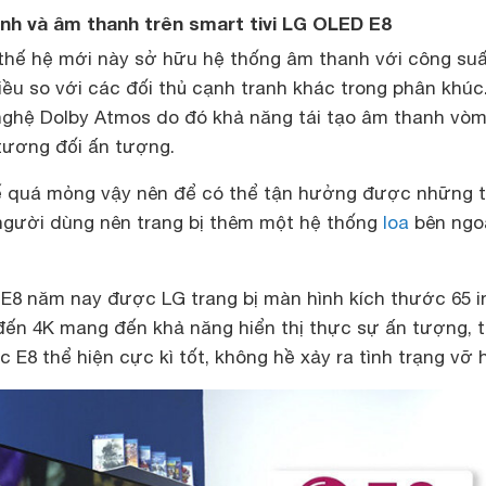
nh và âm thanh trên smart tivi LG OLED E8
thế hệ mới này sở hữu hệ thống âm thanh với công suấ
ều so với các đối thủ cạnh tranh khác trong phân khúc.
nghệ Dolby Atmos do đó khả năng tái tạo âm thanh vò
tương đối ấn tượng.
kế quá mỏng vậy nên để có thể tận hưởng được những t
 người dùng nên trang bị thêm một hệ thống
loa
bên ngo
 E8 năm nay được LG trang bị màn hình kích thước 65 i
n đến 4K mang đến khả năng hiển thị thực sự ấn tượng, 
 E8 thể hiện cực kì tốt, không hề xảy ra tình trạng vỡ h