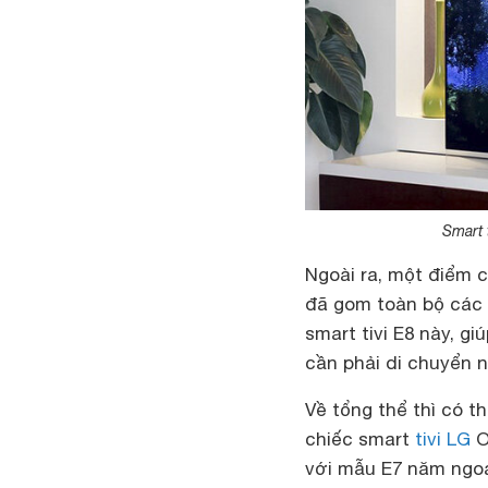
Smart 
Ngoài ra, một điểm c
đã gom toàn bộ các c
smart tivi E8 này, g
cần phải di chuyển n
Về tổng thể thì có t
chiếc smart
tivi LG
O
với mẫu E7 năm ngoá