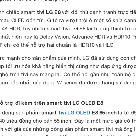
tivi LG E8
nh chiếc smart
với đối thủ cạnh tranh trực ti
 mẫu OLED đến từ LG tỏ ra vượt trội ở một số khía cạn
 4K HDR, tuy nhiên smart tivi LG E8 lại tương thích tới 
nhất hiện nay là Dolby Vision, Advance HDR và HDR10 P
F chỉ có thể hỗ trợ hai chuẩn là HDR10 và HLG.
c mạnh cho sản phẩm của mình, LG đã sử dụng con ch
giúp tối ưu hóa khả năng hiển thị cũng như đáp ứng được
ệ trên tivi này mang lại. Có thể nói gần như toàn bộ 
cao cấp nhất của dòng W series đã được hãng sử dụng
ỗ trợ đi kèm trên smart tivi LG OLED E8
smart
tivi LG OLED
E8 65 inch
ác dòng sản phẩm
là từ 65
40 triệu đồng cho bản 55 inch. Đây là một mức giá có th
nh với giá của những dòng sản phẩm smart tivi mà ông 