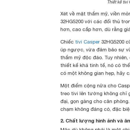
Thiết kế ti
Xét về mặt thẩm mỹ, viền mỏn
32HG5200 với các đối thủ tro
hơn, cao cấp hơn, dù rằng giá
Chiếc
tivi Casper
32HG5200 cũn
úp ngược, vừa đảm bảo sự vữn
thẩm mỹ độc đáo. Tuy nhiên,
thiết kế khá tinh tế, nó có th
có một không gian hẹp, hãy c
Một điểm cộng nữa cho Casper
treo tivi lên tường không chỉ
đại, gọn gàng cho căn phòng. 
chạm không đáng có, đặc biệt
2. Chất lượng hình ảnh và â
Mặc dù không phải là một chiế