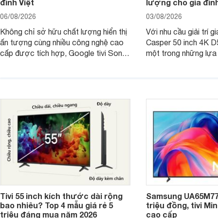
đình Việt
lượng cho gia đình
06/08/2026
03/08/2026
Không chỉ sở hữu chất lượng hiển thị
Với nhu cầu giải trí gi
ấn tượng cùng nhiều công nghệ cao
Casper 50 inch 4K 
cấp được tích hợp, Google tivi Sony
một trong những lựa
4K 65 inch K-65S20M2 hiện còn đang
trong phân khúc nhờ
được nhiều cửa hàng điện máy giảm
cùng mức giá đang đ
giá sâu.
thống bán lẻ điều ch
hấp dẫn.
Tivi 55 inch kích thước dài rộng
Samsung UA65M77H
bao nhiêu? Top 4 mẫu giá rẻ 5
triệu đồng, tivi Mi
triệu đáng mua năm 2026
cao cấp