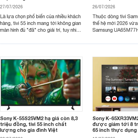
27/07/2026
26/07/2026
Là lựa chọn phổ biến của nhiều khách
Thuộc dòng tivi Sam
hàng, tivi 55 inch mang tới không gian
thế hệ mới 2026 vừa t
màn hình đủ "đã" cho giải trí, tuy nhiên
Samsung UA65M77HA 
việc lựa chọn cũng cần hợp với với
trang
không gian sử dụng. Vậy tivi 55 inch
kích thước dài rộng bao nhiêu cm và
dùng cho phòng bao nhiêu m2?
Sony K-55S25VM2 hạ giá còn 8,3
Sony K-65XR33VM2
triệu đồng, tivi 55 inch chất
được giảm tới 8 tr
lượng cho gia đình Việt
65 inch thực dụng