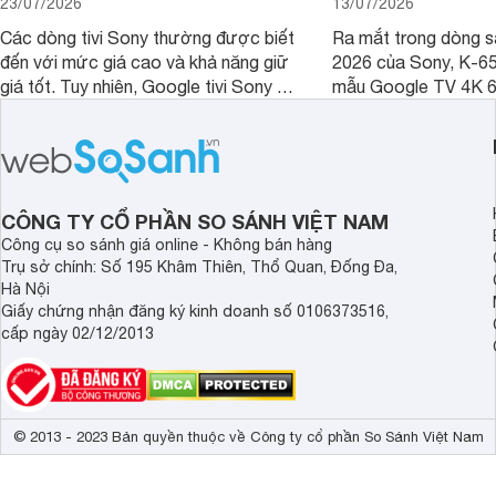
23/07/2026
13/07/2026
Các dòng tivi Sony thường được biết
Ra mắt trong dòng 
đến với mức giá cao và khả năng giữ
2026 của Sony, K-6
giá tốt. Tuy nhiên, Google tivi Sony 55
mẫu Google TV 4K 6
inch K-55S25VM2 lại là một trường
trang bị bộ xử lý XR
hợp đáng chú ý khi có mức giá dễ
tảng Google TV cùng
tiếp cận hơn dù mới ra mắt trong năm
nghệ hỗ trợ nâng cao
2025.
ảnh và âm thanh.
CÔNG TY CỔ PHẦN SO SÁNH VIỆT NAM
Công cụ so sánh giá online - Không bán hàng
Trụ sở chính: Số 195 Khâm Thiên, Thổ Quan, Đống Đa,
Hà Nội
Giấy chứng nhận đăng ký kinh doanh số 0106373516,
cấp ngày 02/12/2013
© 2013 - 2023 Bản quyền thuộc về Công ty cổ phần So Sánh Việt Nam