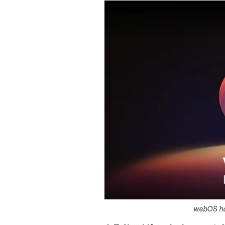
webOS hỗ 