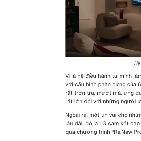
Hệ 
Vì là hệ điều hành tự mình là
với cấu hình phần cứng của 
rất trơn tru, mượt mà, ứng 
rất lớn đối với những người ư
Ngoài ra, một tin vui cho nhữn
lâu dài, đó là LG cam kết c
qua chương trình “Re:New Pr