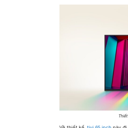
Thiết
Về thiết kế,
tivi 65 inch
này đi