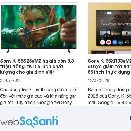
dùng cho phòng bao nhiêu m2?
Sony K-55S25VM2 hạ giá còn 8,3
Sony K-65XR33VM2
triệu đồng, tivi 55 inch chất
được giảm tới 8 tr
lượng cho gia đình Việt
65 inch thực dụng
23/07/2026
13/07/2026
Các dòng tivi Sony thường được biết
Ra mắt trong dòng 
đến với mức giá cao và khả năng giữ
2026 của Sony, K-6
giá tốt. Tuy nhiên, Google tivi Sony 55
mẫu Google TV 4K 6
inch K-55S25VM2 lại là một trường
trang bị bộ xử lý XR
hợp đáng chú ý khi có mức giá dễ
tảng Google TV cùng
tiếp cận hơn dù mới ra mắt trong năm
nghệ hỗ trợ nâng cao
2025.
ảnh và âm thanh.