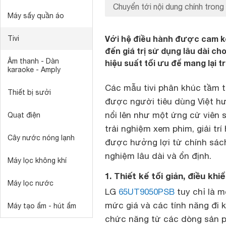
Chuyển tới nội dung chính trong 
Máy sấy quần áo
Với hệ điều hành được cam kế
Tivi
đến giá trị sử dụng lâu dài c
Âm thanh - Dàn
hiệu suất tối ưu để mang lại trả
karaoke - Amply
Các mẫu tivi phân khúc tầm t
Thiết bị sưởi
được người tiêu dùng Việt h
nổi lên như một ứng cử viên 
Quạt điện
trải nghiệm xem phim, giải t
Cây nước nóng lạnh
được hưởng lợi từ chính sác
nghiệm lâu dài và ổn định.
Máy lọc không khí
1. Thiết kế tối giản, điều kh
Máy lọc nước
LG
65UT9050PSB
tuy chỉ là m
mức giá và các tính năng đi 
Máy tạo ẩm - hút ẩm
chức năng từ các dòng sản 