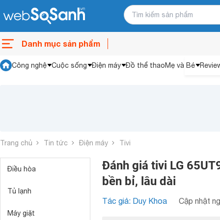
Danh mục sản phẩm
Công nghệ
Cuộc sống
Điện máy
Đồ thể thao
Mẹ và Bé
Revie
Trang chủ
Tin tức
Điện máy
Tivi
Đánh giá tivi LG 65UT
Điều hòa
bền bỉ, lâu dài
Tủ lạnh
Tác giả: Duy Khoa
Cập nhật ng
Máy giặt