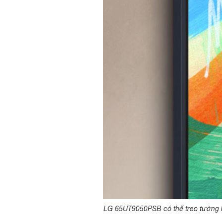
LG 65UT9050PSB có thể treo tường li