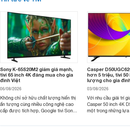
Sony K-65S20M2 giảm giá mạnh,
Casper D50UGC620 
tivi 65 inch 4K đáng mua cho gia
hơn 5 triệu, tivi 5
đình Việt
lượng cho gia đình
06/08/2026
03/08/2026
Không chỉ sở hữu chất lượng hiển thị
Với nhu cầu giải trí gi
ấn tượng cùng nhiều công nghệ cao
Casper 50 inch 4K 
cấp được tích hợp, Google tivi Sony
một trong những lựa
4K 65 inch K-65S20M2 hiện còn đang
trong phân khúc nhờ
được nhiều cửa hàng điện máy giảm
cùng mức giá đang đ
giá sâu.
thống bán lẻ điều ch