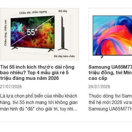
hấp dẫn.
Tivi 55 inch kích thước dài rộng
Samsung UA65M77H
bao nhiêu? Top 4 mẫu giá rẻ 5
triệu đồng, tivi Mi
triệu đáng mua năm 2026
cao cấp
27/07/2026
26/07/2026
Là lựa chọn phổ biến của nhiều khách
Thuộc dòng tivi Sam
hàng, tivi 55 inch mang tới không gian
thế hệ mới 2026 vừa t
màn hình đủ "đã" cho giải trí, tuy nhiên
Samsung UA65M77HA 
việc lựa chọn cũng cần hợp với với
trang
không gian sử dụng. Vậy tivi 55 inch
kích thước dài rộng bao nhiêu cm và