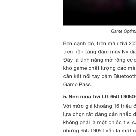
Game Optimiz
Bên cạnh đó, trên mẫu tivi 2
trên nền tảng đám mây Nvidi
Đây là tính năng mở rộng cực
kho game chất lượng cao mà k
cần kết nối tay cầm Bluetoot
Game Pass.
5. Nên mua tivi LG 65UT905
Với mức giá khoảng 16 triệu 
lựa chọn rất đáng cân nhắc 
không phải là một chiếc tivi
nhưng 65UT9050 vẫn là một ch