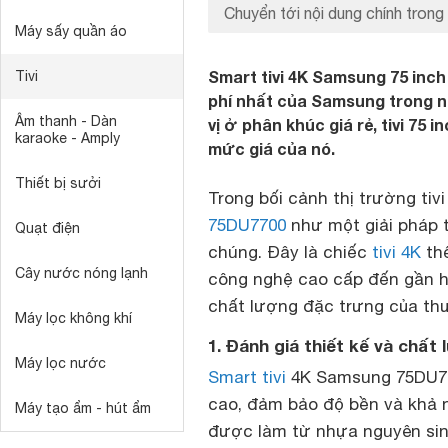
Chuyển tới nội dung chính trong 
Máy sấy quần áo
Smart tivi 4K Samsung 75 inch
Tivi
phí nhất của Samsung trong n
Âm thanh - Dàn
vị ở phân khúc giá rẻ, tivi 75 
karaoke - Amply
mức giá của nó.
Thiết bị sưởi
Trong bối cảnh thị trường ti
75DU7700
như một giải pháp 
Quạt điện
chúng. Đây là chiếc
tivi 4K
thể
Cây nước nóng lạnh
công nghệ cao cấp đến gần hơ
chất lượng đặc trưng của th
Máy lọc không khí
1. Đánh giá thiết kế và chấ
Máy lọc nước
Smart tivi
4K Samsung 75DU770
cao, đảm bảo độ bền và khả n
Máy tạo ẩm - hút ẩm
được làm từ nhựa nguyên sin