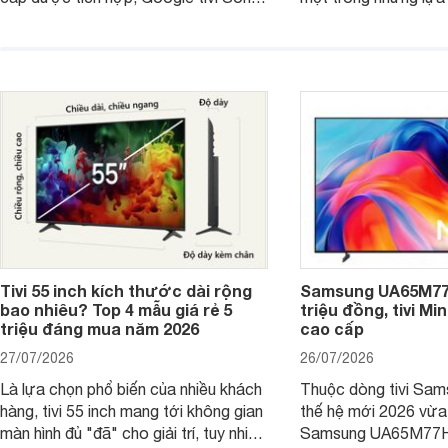
4K 65 inch K-65S20M2 hiện còn đang
trong phân khúc nhờ
được nhiều cửa hàng điện máy giảm
cùng mức giá đang đ
giá sâu.
thống bán lẻ điều ch
hấp dẫn.
Tivi 55 inch kích thước dài rộng
Samsung UA65M77H
bao nhiêu? Top 4 mẫu giá rẻ 5
triệu đồng, tivi Mi
triệu đáng mua năm 2026
cao cấp
27/07/2026
26/07/2026
Là lựa chọn phổ biến của nhiều khách
Thuộc dòng tivi Sam
hàng, tivi 55 inch mang tới không gian
thế hệ mới 2026 vừa t
màn hình đủ "đã" cho giải trí, tuy nhiên
Samsung UA65M77HA 