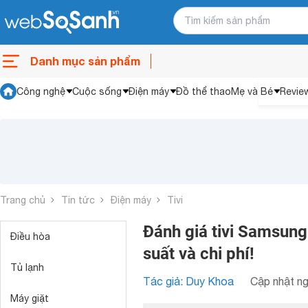
Danh mục sản phẩm
Công nghệ
Cuộc sống
Điện máy
Đồ thể thao
Mẹ và Bé
Revie
Trang chủ
Tin tức
Điện máy
Tivi
Đánh giá tivi Samsun
Điều hòa
suất và chi phí!
Tủ lạnh
Tác giả: Duy Khoa
Cập nhật ng
Máy giặt