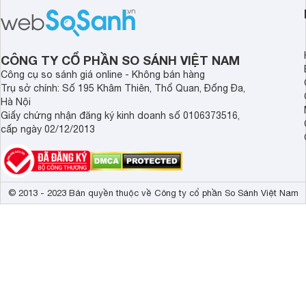
hợp đáng chú ý khi có mức giá dễ
tảng Google TV cùng
tiếp cận hơn dù mới ra mắt trong năm
nghệ hỗ trợ nâng cao
2025.
ảnh và âm thanh.
CÔNG TY CỔ PHẦN SO SÁNH VIỆT NAM
Công cụ so sánh giá online - Không bán hàng
Trụ sở chính: Số 195 Khâm Thiên, Thổ Quan, Đống Đa,
Hà Nội
Giấy chứng nhận đăng ký kinh doanh số 0106373516,
cấp ngày 02/12/2013
© 2013 - 2023 Bản quyền thuộc về Công ty cổ phần So Sánh Việt Nam