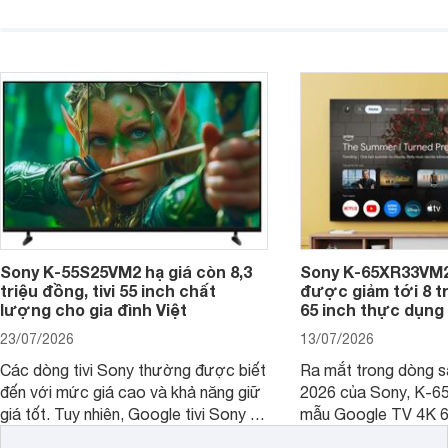
việc lựa chọn cũng cần hợp với với
trang
không gian sử dụng. Vậy tivi 55 inch
kích thước dài rộng bao nhiêu cm và
dùng cho phòng bao nhiêu m2?
Sony K-55S25VM2 hạ giá còn 8,3
Sony K-65XR33VM2
triệu đồng, tivi 55 inch chất
được giảm tới 8 tr
lượng cho gia đình Việt
65 inch thực dụng
23/07/2026
13/07/2026
Các dòng tivi Sony thường được biết
Ra mắt trong dòng 
đến với mức giá cao và khả năng giữ
2026 của Sony, K-6
giá tốt. Tuy nhiên, Google tivi Sony 55
mẫu Google TV 4K 6
inch K-55S25VM2 lại là một trường
trang bị bộ xử lý XR