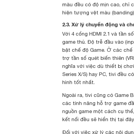
màu đều có độ mịn cao, chỉ c
hiện tượng vệt màu (banding)
2.3. Xử lý chuyển động và c
Với 4 cổng HDMI 2.1 và tần s
game thủ. Độ trễ đầu vào (inp
bật chế độ Game. Ở các chế đ
trợ tần số quét biến thiên (V
nghĩa với việc dù thiết bị ch
Series X/S) hay PC, tivi đều
hình tốt nhất.
Ngoài ra, tivi cũng có Game B
các tính năng hỗ trợ game đ
nguồn game một cách cụ thể, 
kết nối đều sẽ hiển thị tại đây
Đối với việc xử lý các nội d