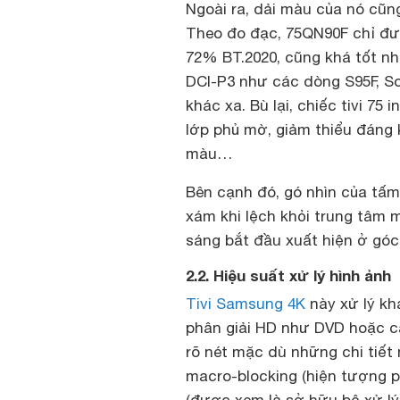
Ngoài ra, dải màu của nó cũng
Theo đo đạc, 75QN90F chỉ đ
72% BT.2020, cũng khá tốt n
DCI-P3 như các dòng S95F, So
khác xa. Bù lại, chiếc tivi 75
lớp phủ mờ, giảm thiểu đáng 
màu…
Bên cạnh đó, gó nhìn của tấ
xám khi lệch khỏi trung tâm 
sáng bắt đầu xuất hiện ở góc 
2.2. Hiệu suất xử lý hình ảnh
Tivi Samsung 4K
này xử lý kh
phân giải HD như DVD hoặc cá
rõ nét mặc dù những chi tiết
macro-blocking (hiện tượng pi