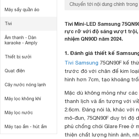
Chuyển tới nội dung chính trong 
Máy sấy quần áo
Tivi Mini-LED Samsung 75QN90
Tivi
rực rỡ với độ sáng vượt trội, 
Âm thanh - Dàn
nhiệm QN90D năm 2024.
karaoke - Amply
1. Đánh giá thiết kế Samsun
Thiết bị sưởi
Tivi Samsung
75QN90F kế thừa
trước đó với chân đế kim loại
Quạt điện
hình hơn 7cm, tạo khoảng trố
Cây nước nóng lạnh
Mặc dù không mỏng như các m
Máy lọc không khí
thanh lịch và ấn tượng với v
2.6cm. Đáng nói là, khác với
Máy lọc nước
mô-đun, 75QN90F duy trì độ dà
phủ chống chói Glare Free ở 
Máy tạo ẩm - hút ẩm
thiện chất lượng hình ảnh, nh