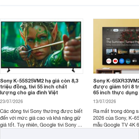
không gian sử dụng. Vậy tivi 55 inch
kích thước dài rộng bao nhiêu cm và
dùng cho phòng bao nhiêu m2?
Sony K-55S25VM2 hạ giá còn 8,3
Sony K-65XR33VM2
triệu đồng, tivi 55 inch chất
được giảm tới 8 tr
lượng cho gia đình Việt
65 inch thực dụng
23/07/2026
13/07/2026
Các dòng tivi Sony thường được biết
Ra mắt trong dòng 
đến với mức giá cao và khả năng giữ
2026 của Sony, K-6
giá tốt. Tuy nhiên, Google tivi Sony 55
mẫu Google TV 4K 6
inch K-55S25VM2 lại là một trường
trang bị bộ xử lý XR
hợp đáng chú ý khi có mức giá dễ
tảng Google TV cùng