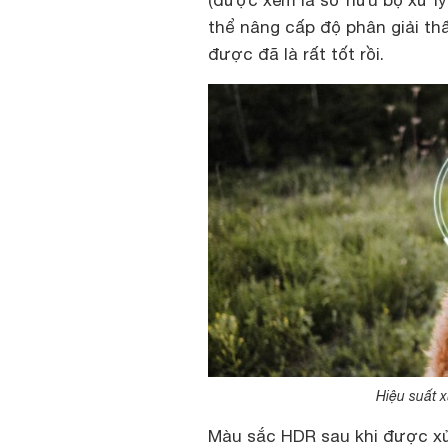
(được xem là sở hữu bộ xử lý
thể nâng cấp độ phân giải t
được đã là rất tốt rồi.
Hiệu suất 
Màu sắc HDR sau khi được xử