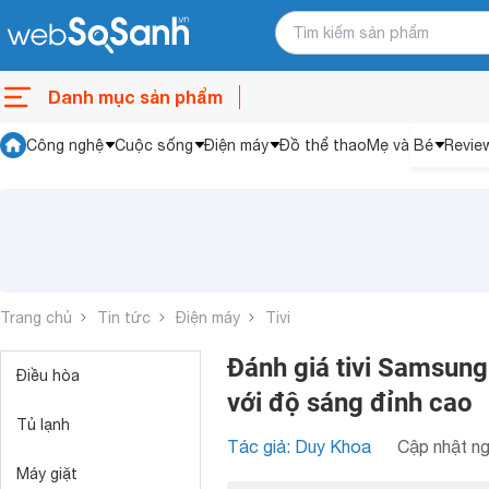
Danh mục sản phẩm
Công nghệ
Cuộc sống
Điện máy
Đồ thể thao
Mẹ và Bé
Revie
Trang chủ
Tin tức
Điện máy
Tivi
Đánh giá tivi Samsun
Điều hòa
với độ sáng đỉnh cao
Tủ lạnh
Tác giả: Duy Khoa
Cập nhật ng
Máy giặt