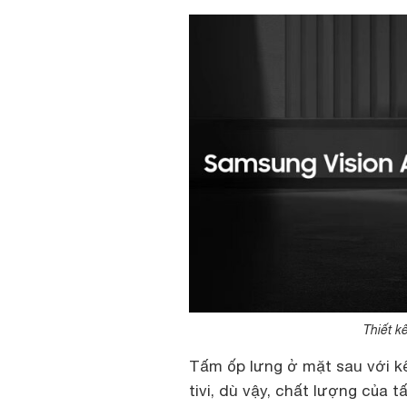
Thiết k
Tấm ốp lưng ở mặt sau với k
tivi, dù vậy, chất lượng của t