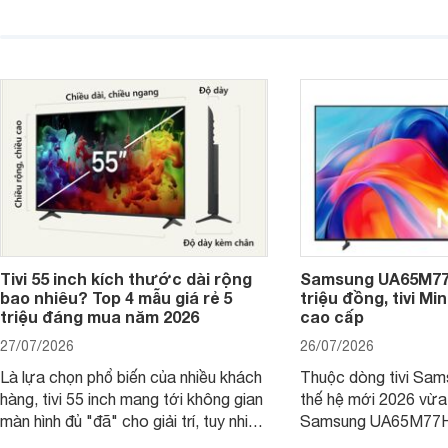
4K 65 inch K-65S20M2 hiện còn đang
trong phân khúc nhờ
được nhiều cửa hàng điện máy giảm
cùng mức giá đang đ
giá sâu.
thống bán lẻ điều ch
hấp dẫn.
Tivi 55 inch kích thước dài rộng
Samsung UA65M77H
bao nhiêu? Top 4 mẫu giá rẻ 5
triệu đồng, tivi Mi
triệu đáng mua năm 2026
cao cấp
27/07/2026
26/07/2026
Là lựa chọn phổ biến của nhiều khách
Thuộc dòng tivi Sam
hàng, tivi 55 inch mang tới không gian
thế hệ mới 2026 vừa t
màn hình đủ "đã" cho giải trí, tuy nhiên
Samsung UA65M77HA 
việc lựa chọn cũng cần hợp với với
trang