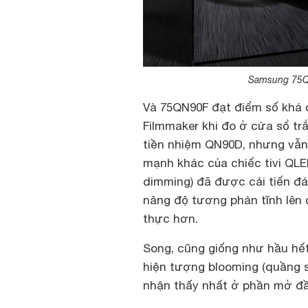
Samsung 75QN
Và 75QN90F đạt điểm số khá c
Filmmaker khi đo ở cửa sổ tr
tiền nhiệm QN90D, nhưng vẫn 
mạnh khác của chiếc tivi QL
dimming) đã được cải tiến đá
nâng độ tương phản tĩnh lên 
thực hơn.
Song, cũng giống như hầu hết 
hiện tượng blooming (quầng s
nhận thấy nhất ở phần mở đầu