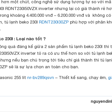
y hơn một chút, công nghệ sử dụng tương tự so với mã
0l RDNT230I50VZX inverter nhưng lại có giá thành rẻ h
rong khoảng 4.400.000 vnđ – 6.200.000 vnđ và không có
ện, tủ lạnh beko 230l
RDNT230I30ZP
phù hợp với phân kh
.
o 230l : Loại nào tốt ?
ông quá đáng kể giữa 2 sản phẩm tủ lạnh beko 230l thì 
30I50VZX inverter tỏ ra có ưu thế hơn so với tủ lạnh be
ưng nếu bạn chú trọng tới tiêu chí giá thành thì tủ lạn
0ZP sẽ là sự lựa chọn an toàn cho bạn.
asonic 255 lít
nr-bv289qsvn
– Thiết kế sang, chạy êm,
gi
nguyendin