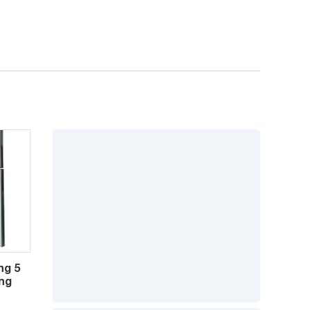
ng 5
áng