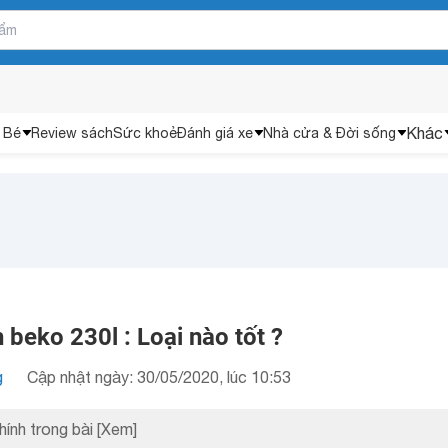
Khác
 Bé
Review sách
Sức khoẻ
Đánh giá xe
Nhà cửa & Đời sống
 beko 230l : Loại nào tốt ?
g
Cập nhật ngày: 30/05/2020, lúc 10:53
hính trong bài
[Xem]