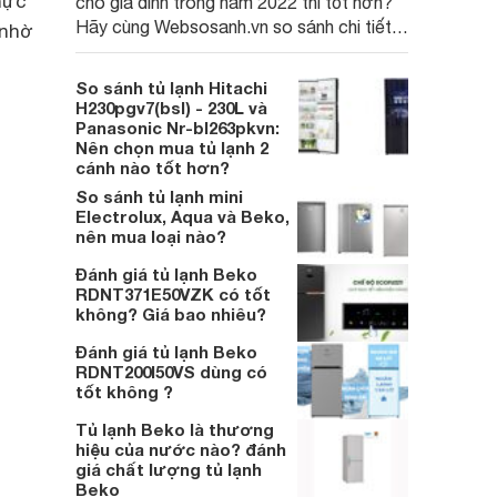
hực
cho gia đình trong năm 2022 thì tốt hơn?
Hãy cùng Websosanh.vn so sánh chi tiết 2
 nhờ
thương hiệu tủ lạnh này theo 7 tiêu chí
sau:
So sánh tủ lạnh Hitachi
H230pgv7(bsl) - 230L và
Panasonic Nr-bl263pkvn:
Nên chọn mua tủ lạnh 2
cánh nào tốt hơn?
So sánh tủ lạnh mini
Electrolux, Aqua và Beko,
nên mua loại nào?
Đánh giá tủ lạnh Beko
RDNT371E50VZK có tốt
không? Giá bao nhiêu?
Đánh giá tủ lạnh Beko
RDNT200I50VS dùng có
tốt không ?
Tủ lạnh Beko là thương
hiệu của nước nào? đánh
giá chất lượng tủ lạnh
Beko