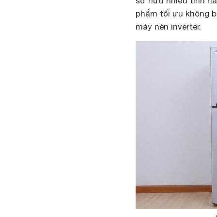
sở hữu nhiều tính nă
phẩm tối ưu không bị
máy nén inverter.