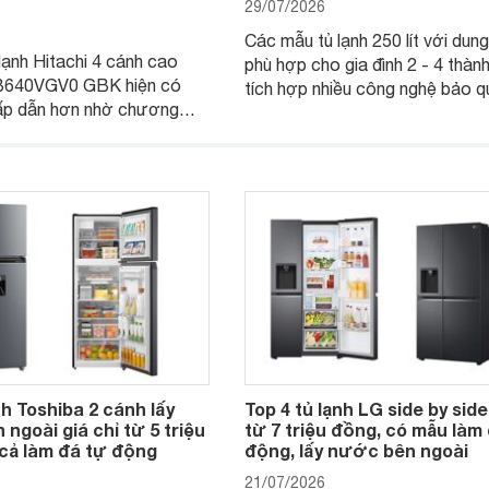
29/07/2026
Các mẫu tủ lạnh 250 lít với dung
lạnh Hitachi 4 cánh cao
phù hợp cho gia đình 2 - 4 thành
B640VGV0 GBK hiện có
tích hợp nhiều công nghệ bảo q
ấp dẫn hơn nhờ chương
thực phẩm hiện đại cùng khả năn
giá, trở thành lựa chọn
kiệm điện hiệu quả đang là lựa 
hắc cho các gia đình Việt
được nhiều người dùng quan tâ
iếm sản phẩm dung tích lớn,
 nghệ.
nh Toshiba 2 cánh lấy
Top 4 tủ lạnh LG side by side
ngoài giá chỉ từ 5 triệu
từ 7 triệu đồng, có mẫu làm
 cả làm đá tự động
động, lấy nước bên ngoài
21/07/2026