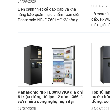
04/08/2026
30/07/2026
Bên cạnh thiết kế cao cấp và khả
Là mẫu tủ 
năng bảo quản thực phẩm toàn diện,
cấp, R-W
Panasonic NR-DZ601YGKV còn gây
mức giá h
chú ý với công nghệ Nanoe™ X độc
trình giảm 
quyền, được hãng công bố có khả
đáng cân n
năng giảm tới 90% dư lượng thuốc
đang tìm k
trừ sâu còn tồn đọng trên thực phẩm.
nhiều công
Panasonic NR-TL381GVKV giá chỉ
Top tủ lạ
8 triệu đồng, tủ lạnh 2 cánh 366 lít
nước bên 
với nhiều công nghệ hiện đại
đồng, có
27/07/2026
24/07/2026