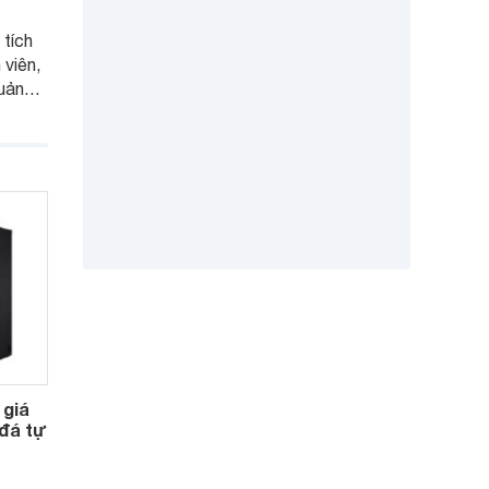
 tích
 viên,
uản
g tiết
chọn
m.
 giá
 đá tự