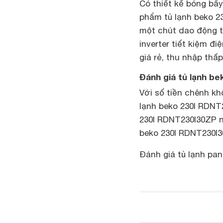
Có thiết kế bóng bẩ
phẩm tủ lạnh beko 23
một chút dao động t
inverter tiết kiệm đi
giá rẻ, thu nhập thấp
Đánh giá tủ lạnh bek
Với số tiền chênh kh
lạnh beko 230l RDNT2
230l RDNT230I30ZP nh
beko 230l RDNT230I3
Đánh giá tủ lạnh pan