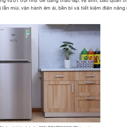
ng vượt trội như dễ dàng tháo lắp, vệ sinh, bảo quản t
 lẫn mùi, vận hành êm ái, bền bỉ và tiết kiệm điện năng