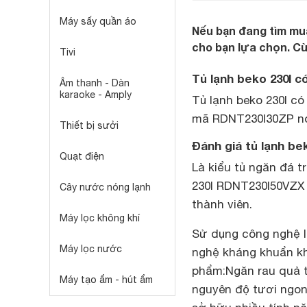
Máy sấy quần áo
Nếu bạn đang tìm mua
cho bạn lựa chọn. Cù
Tivi
Tủ lạnh beko 230l c
Âm thanh - Dàn
karaoke - Amply
Tủ lạnh beko 230l c
mã RDNT230I30ZP non
Thiết bị sưởi
Đánh giá tủ lạnh be
Quạt điện
Là kiểu tủ ngăn đá t
230l RDNT230I50VZX i
Cây nước nóng lạnh
thành viên.
Máy lọc không khí
Sử dụng công nghệ l
Máy lọc nước
nghệ kháng khuẩn kh
phẩm:Ngăn rau quả tư
Máy tạo ẩm - hút ẩm
nguyên độ tươi ngon