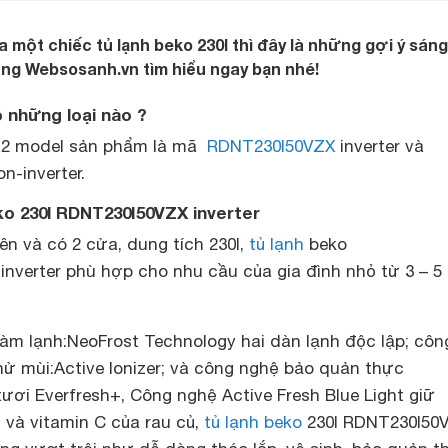
 một chiếc tủ lạnh beko 230l thì đây là những gợi ý sáng
ng Websosanh.vn tìm hiểu ngay bạn nhé!
ó những loại nào ?
ó 2 model sản phẩm là mã
RDNT230I50VZX
inverter và
-inverter.
ko 230l RDNT230I50VZX inverter
rên và có 2 cửa, dung tích 230l,
tủ lạnh
beko
nverter phù hợp cho nhu cầu của gia đình nhỏ từ 3 – 5
àm lạnh:NeoFrost Technology hai dàn lạnh độc lập; côn
ử mùi:Active Ionizer; và công nghệ bảo quản thực
ơi Everfresh+, Công nghệ Active Fresh Blue Light giữ
 và vitamin C của rau củ,
tủ lạnh beko
230l RDNT230I50