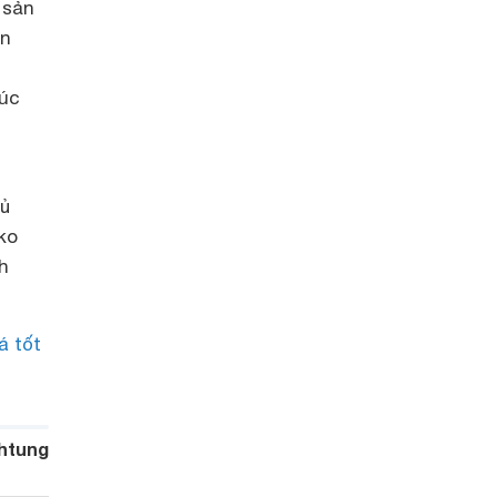
 sản
ơn
úc
tủ
ko
h
á tốt
htung