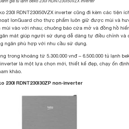
Đánh giá tủ lạnh beko 230l RDNT230I50VZX inverter
ko 230l RDNT230I50VZX inverter cũng đi kèm các tiện íc
h hoạt IonGuard cho thực phẩm luôn giữ được mùi và h
n mùi vào với nhau; chuông báo cửa mở và đồng hồ hiển
ngăn mát giúp người sử dụng dễ dàng tự điều chỉnh và 
ng ngăn phù hợp với nhu cầu sử dụng.
ng trong khoảng từ 5.300.000 vnđ – 6.500.000 tủ lạnh be
nverter là một lựa chọn mới, thiết kế đẹp, chạy ổn địn
tham khảo.
ko 230l RDNT230I30ZP non-inverter