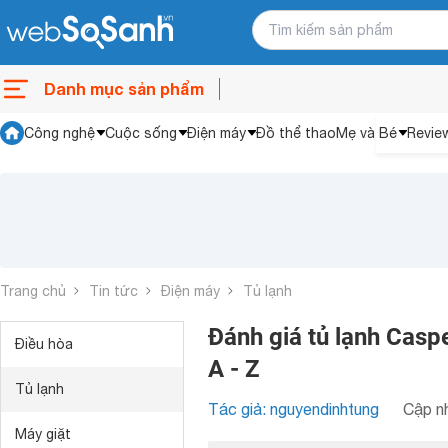
Danh mục sản phẩm
Công nghệ
Cuộc sống
Điện máy
Đồ thể thao
Mẹ và Bé
Revie
Trang chủ
Tin tức
Điện máy
Tủ lạnh
Đánh giá tủ lạnh Caspe
Điều hòa
A - Z
Tủ lạnh
Tác giả: nguyendinhtung
Cập nh
Máy giặt