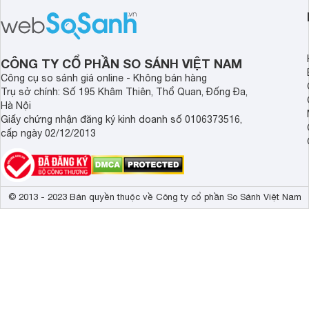
gia đình cần không gian lưu trữ rộng
công nghệ bảo quản 
rãi. Dưới đây là một số model LG side
tốt nhu cầu lưu trữ 
by side có mức giá từ khoảng 7 triệu
đình.
đồng đáng chú ý trong năm 2026.
CÔNG TY CỔ PHẦN SO SÁNH VIỆT NAM
Công cụ so sánh giá online - Không bán hàng
Trụ sở chính: Số 195 Khâm Thiên, Thổ Quan, Đống Đa,
Hà Nội
Giấy chứng nhận đăng ký kinh doanh số 0106373516,
cấp ngày 02/12/2013
© 2013 - 2023 Bản quyền thuộc về Công ty cổ phần So Sánh Việt Nam