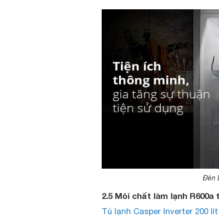
Đèn L
2.5 Môi chất làm lạnh R600a
Tủ lạnh Casper Inverter 200 lí