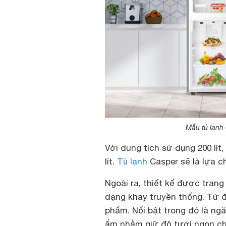
Mẫu tủ lạnh 
Với dung tích sử dụng 200 lít
lít.
Tủ lạnh
Casper sẽ là lựa c
Ngoài ra, thiết kế được trang
dạng khay truyền thống.
Từ đ
phẩm. Nổi bật trong đó là ng
ẩm nhằm giữ độ tươi ngon cho