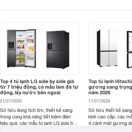
thực phẩm hiện đại cùng khả năng tiết
vận hành bền bỉ cùng
kiệm điện hiệu quả đang là lựa chọn
hiện đại. Tuy nhiên,
được nhiều người dùng quan tâm.
cao hơn so với nhiề
phân khúc khiến khôn
phải cân nhắc. Trên t
nay, Panasonic
Top 4 tủ lạnh LG side by side giá
Top tủ lạnh Hitach
từ 7 triệu đồng, có mẫu làm đá tự
gương sang trọn
động, lấy nước bên ngoài
năm 2026
21/07/2026
17/07/2026
Sở hữu dung tích lớn, thiết kế sang
Sở hữu thiết kế sang
trọng cùng khả năng tiết kiệm điện
kính cao cấp, các mẫ
hiệu quả, các mẫu tủ lạnh LG side by
4 cánh mặt gương dư
side là lựa chọn phù hợp cho những
điểm nhờ dung tích l