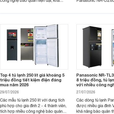
công nghệ bảo quản hiện đại, khả
Panasonic NR-DZ6
năng vận hành tiết kiệm điện cùng
chú ý với công ngh
mức giá đã giảm đáng kể so với giá
quyền, được hãng c
niêm yết.
năng giảm tới 90% d
trừ sâu còn tồn đọng
Top 4 tủ lạnh 250 lít giá khoảng 5
Panasonic NR-TL3
triệu đồng tiết kiệm điện đáng
8 triệu đồng, tủ lạn
mua năm 2026
với nhiều công ngh
29/07/2026
27/07/2026
Các mẫu tủ lạnh 250 lít với dung tích
Các dòng tủ lạnh Pan
phù hợp cho gia đình 2 - 4 thành viên,
được nhiều gia đình 
tích hợp nhiều công nghệ bảo quản
khả năng bảo quản t