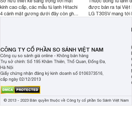
Sở hữu thiết kế sang trọng với mặt
Thuộc dòng tủ lạnh 
kính cao cấp, các mẫu tủ lạnh Hitachi
được bán ra tại Việ
4 cánh mặt gương dưới đây còn ghi
LG T30SV mang tới 
điểm nhờ dung tích lớn cùng nhiều
lượng với những trang
công nghệ bảo quản hiện đại, đáp ứng
mức giá bán dễ tiếp 
tốt nhu cầu lưu trữ thực phẩm của gia
nhiều khách hàng Việ
đình.
CÔNG TY CỔ PHẦN SO SÁNH VIỆT NAM
Công cụ so sánh giá online - Không bán hàng
Trụ sở chính: Số 195 Khâm Thiên, Thổ Quan, Đống Đa,
Hà Nội
Giấy chứng nhận đăng ký kinh doanh số 0106373516,
cấp ngày 02/12/2013
© 2013 - 2023 Bản quyền thuộc về Công ty cổ phần So Sánh Việt Nam