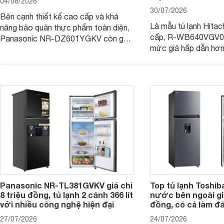
04/08/2026
30/07/2026
Bên cạnh thiết kế cao cấp và khả
Là mẫu tủ lạnh Hitac
năng bảo quản thực phẩm toàn diện,
cấp, R-WB640VGV0 
Panasonic NR-DZ601YGKV còn gây
mức giá hấp dẫn hơ
chú ý với công nghệ Nanoe™ X độc
trình giảm giá, trở t
quyền, được hãng công bố có khả
đáng cân nhắc cho cá
năng giảm tới 90% dư lượng thuốc
đang tìm kiếm sản ph
trừ sâu còn tồn đọng trên thực phẩm.
nhiều công nghệ.
Panasonic NR-TL381GVKV giá chỉ
Top tủ lạnh Toshib
8 triệu đồng, tủ lạnh 2 cánh 366 lít
nước bên ngoài giá
với nhiều công nghệ hiện đại
đồng, có cả làm đ
27/07/2026
24/07/2026