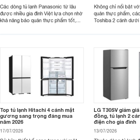
Các dòng tủ lạnh Panasonic từ lâu
Không chỉ nổi bật vớ
được nhiều gia đình Việt lựa chọn nhờ
quản thực phẩm, các
khả năng bảo quản thực phẩm tốt,
Toshiba 2 cánh dướ
vận hành bền bỉ cùng nhiều công nghệ
trang bị vòi lấy nước
hiện đại. Tuy nhiên, mức giá thường
lợi, mang đến trải ng
cao hơn so với nhiều sản phẩm cùng
nghi hơn cho gia đình 
phân khúc khiến không ít người dùng
phải cân nhắc. Trên thị trường hiện
nay, Panasonic
Top tủ lạnh Hitachi 4 cánh mặt
LG T30SV giảm giá 
gương sang trọng đáng mua
đồng, tủ lạnh 2 cá
năm 2026
điện cho gia đình
17/07/2026
13/07/2026