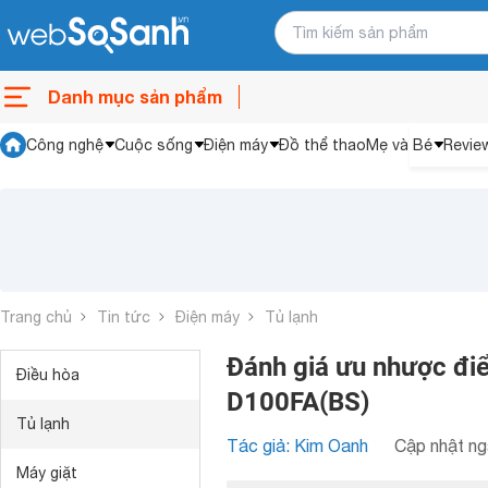
Danh mục sản phẩm
Công nghệ
Cuộc sống
Điện máy
Đồ thể thao
Mẹ và Bé
Revie
Trang chủ
Tin tức
Điện máy
Tủ lạnh
Đánh giá ưu nhược điể
Điều hòa
D100FA(BS)
Tủ lạnh
Tác giả: Kim Oanh
Cập nhật ng
Máy giặt