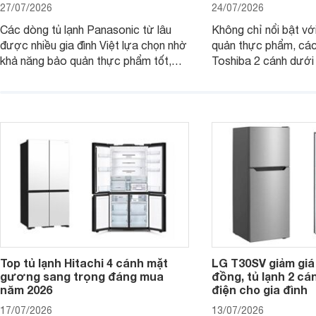
27/07/2026
24/07/2026
Các dòng tủ lạnh Panasonic từ lâu
Không chỉ nổi bật vớ
được nhiều gia đình Việt lựa chọn nhờ
quản thực phẩm, các
khả năng bảo quản thực phẩm tốt,
Toshiba 2 cánh dướ
vận hành bền bỉ cùng nhiều công nghệ
trang bị vòi lấy nước
hiện đại. Tuy nhiên, mức giá thường
lợi, mang đến trải ng
cao hơn so với nhiều sản phẩm cùng
nghi hơn cho gia đình 
phân khúc khiến không ít người dùng
phải cân nhắc. Trên thị trường hiện
nay, Panasonic
Top tủ lạnh Hitachi 4 cánh mặt
LG T30SV giảm giá 
gương sang trọng đáng mua
đồng, tủ lạnh 2 cá
năm 2026
điện cho gia đình
17/07/2026
13/07/2026