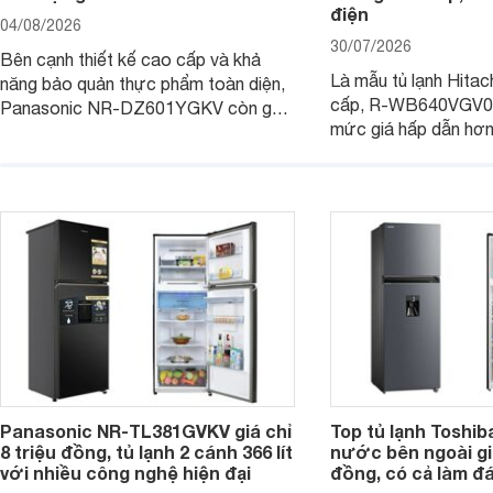
điện
04/08/2026
30/07/2026
Bên cạnh thiết kế cao cấp và khả
Là mẫu tủ lạnh Hitac
năng bảo quản thực phẩm toàn diện,
cấp, R-WB640VGV0 
Panasonic NR-DZ601YGKV còn gây
mức giá hấp dẫn hơ
chú ý với công nghệ Nanoe™ X độc
trình giảm giá, trở t
quyền, được hãng công bố có khả
đáng cân nhắc cho cá
năng giảm tới 90% dư lượng thuốc
đang tìm kiếm sản ph
trừ sâu còn tồn đọng trên thực phẩm.
nhiều công nghệ.
Panasonic NR-TL381GVKV giá chỉ
Top tủ lạnh Toshib
8 triệu đồng, tủ lạnh 2 cánh 366 lít
nước bên ngoài giá
với nhiều công nghệ hiện đại
đồng, có cả làm đ