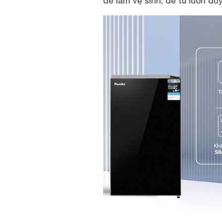
dễ làm vệ sinh, để tủ luôn du