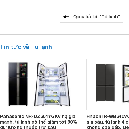
"Tủ lạnh"
Quay trở lại
Tin tức về Tủ lạnh
Panasonic NR-DZ601YGKV hạ giá
Hitachi R-WB640V
mạnh, tủ lạnh có thể giảm tới 90%
giá sâu, tủ lạnh 4
dư lượng thuốc trừ sâu
không cao cấp, siê