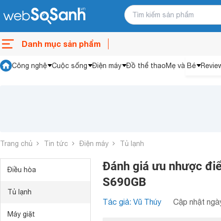
Danh mục sản phẩm
Công nghệ
Cuộc sống
Điện máy
Đồ thể thao
Mẹ và Bé
Revie
Trang chủ
Tin tức
Điện máy
Tủ lạnh
Đánh giá ưu nhược điểm
Điều hòa
S690GB
Tủ lạnh
Tác giả: Vũ Thúy
Cập nhật ngày
Máy giặt