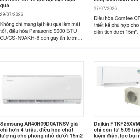
quả
27/07/2026
29/07/2026
Điều hòa Comfee 
Không chỉ mang lại hiệu quả làm mát
thiết kế phù hợp ch
tốt, điều hòa Panasonic 9000 BTU
diện tích dưới 15m².
CU/CS-N9AKH-8 còn gây ấn tượng
hữu công nghệ Invert
với khả năng vận hành êm ái, mức tiêu
điện, sản phẩm còn 
thụ điện hợp lý và độ bền trong quá
soát độ ẩm hiệu quả 
trình sử dụng lâu dài.
năng hiện đại, trong k
mức giá dễ tiếp cận.
Samsung AR40H09D0ATNSV giá
Daikin FTKF25XV
chỉ hơn 4 triệu, điều hòa chất
chỉ còn từ 5,09 tri
lượng cho phòng nhỏ dưới 15m2
kiệm điện, lọc bụi