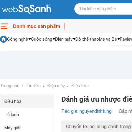
Danh mục sản phẩm
Công nghệ
Cuộc sống
Điện máy
Đồ thể thao
Mẹ và Bé
Revie
Trang chủ
Tin tức
Điện máy
Điều hòa
Đánh giá ưu nhược đ
Điều hòa
Tác giả: nguyendinhtung
Cập nh
Tủ lạnh
Chuyển tới nội dung chính trong 
Máy giặt