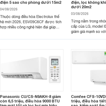
điện 5 sao cho phòng dưới 15m2
điện, lọc không kh
dưới 20m2
04/08/2026
03/08/2026
Thuộc dòng điều hòa Electrolux thế
Từng nằm trong nhó
hệ mới 2026, ESV09C6CF được tích
cấp của LG, model 
hợp nhiều công nghệ hiện đại giúp
giảm giá mạnh so vớ
nâng cao hiệu quả làm mát, tiết kiệm
bán, giúp người dùng
điện và vận hành êm ái. Đồng thời,
tiếp cận một mẫu điề
thiết bị đang được nhiều đại lý đưa ra
được trang bị nhiều 
giá bán rất dễ chịu.
đại.
Panasonic CU/CS-N9AKH-8 giảm
Comfee CFS-10VDM
còn 6,5 triệu, điều hòa 9000 BTU
triệu, điều hòa tiế
làm mát tốt và lọc bụi mịn hiệu
sao, kiểm soát ẩm 