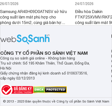
26/07/2026
24/07/2026
Samsung AR40H09D0ATNSV sở hữu
Điều hòa Daikin
công suất làm mát phù hợp cho
FTKF25XVMV/RKF2
phòng dưới 15m2, cùng giá bán hợp
công suất làm mát 
lý là lựa chọn rất đáng cân nhắc cho
hợp với phòng ngủ v
phòng ngủ, phòng khách gia đình.
nhỏ dưới 15 m2. Hiệ
được nhiều đại lý giả
người tiêu dùng dễ t
CÔNG TY CỔ PHẦN SO SÁNH VIỆT NAM
Công cụ so sánh giá online - Không bán hàng
Trụ sở chính: Số 195 Khâm Thiên, Thổ Quan, Đống Đa,
Hà Nội
Giấy chứng nhận đăng ký kinh doanh số 0106373516,
cấp ngày 02/12/2013
© 2013 - 2023 Bản quyền thuộc về Công ty cổ phần So Sánh Việt Nam