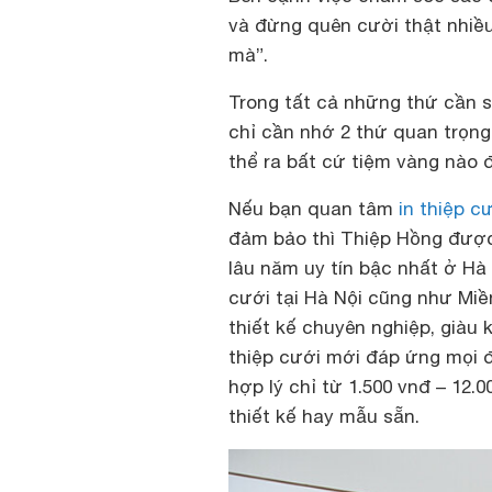
và đừng quên cười thật nhiề
mà”.
Trong tất cả những thứ cần s
chỉ cần nhớ 2 thứ quan trọng
thể ra bất cứ tiệm vàng nào đ
Nếu bạn quan tâm
in thiệp c
đảm bảo thì Thiệp Hồng đượ
lâu năm uy tín bậc nhất ở Hà N
cưới tại Hà Nội cũng như Miề
thiết kế chuyên nghiệp, giàu
thiệp cưới mới đáp ứng mọi đ
hợp lý chỉ từ 1.500 vnđ – 12.
thiết kế hay mẫu sẵn.