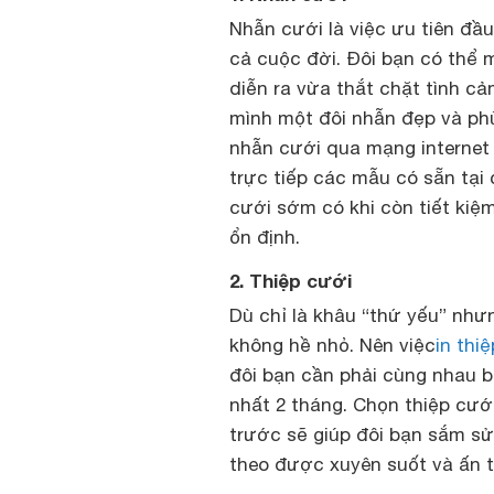
Nhẫn cưới là việc ưu tiên đầu
cả cuộc đời. Đôi bạn có thể 
diễn ra vừa thắt chặt tình cả
mình một đôi nhẫn đẹp và phù
nhẫn cưới qua mạng internet 
trực tiếp các mẫu có sẵn tại
cưới sớm có khi còn tiết kiệ
ổn định.
2. Thiệp cưới
Dù chỉ là khâu “thứ yếu” như
không hề nhỏ. Nên việc
in thi
đôi bạn cần phải cùng nhau bà
nhất 2 tháng. Chọn thiệp cư
trước sẽ giúp đôi bạn sắm sử
theo được xuyên suốt và ấn 