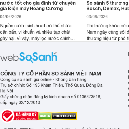
nước tốt cho gia đình từ chuyên
So sánh 5 thương 
gia Điện máy Hoàng Cương
Bosch, Demax, Hub
04/06/2026
03/06/2026
Nguồn nước sinh hoạt có thể chứa
Thị trường khóa cửa 
cặn bẩn, vi khuẩn và nhiều tạp chất
Nam ngày càng sôi đ
gây hại. Vì vậy, máy lọc nước chính
thương hiệu từ phổ 
hãng là giải pháp hiệu quả giúp bảo vệ
cấp. Nếu bạn đang b
sức khỏe và đảm bảo nguồn nước
cửa điện tử hãng nào 
sạch cho cả gia đình.
sẽ so sánh 5 thương
tâm nhiều hiện nay: 
Demax, Hubert và Gi
CÔNG TY CỔ PHẦN SO SÁNH VIỆT NAM
Công cụ so sánh giá online - Không bán hàng
Trụ sở chính: Số 195 Khâm Thiên, Thổ Quan, Đống Đa,
Hà Nội
Giấy chứng nhận đăng ký kinh doanh số 0106373516,
cấp ngày 02/12/2013