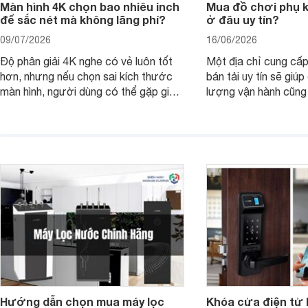
Màn hình 4K chọn bao nhiêu inch
Mua đồ chơi phụ ki
để sắc nét mà không lãng phí?
ở đâu uy tín?
09/07/2026
16/06/2026
Độ phân giải 4K nghe có vẻ luôn tốt
Một địa chỉ cung cấp
hơn, nhưng nếu chọn sai kích thước
bán tải uy tín sẽ giú
màn hình, người dùng có thể gặp giao
lượng vận hành cũng
diện quá nhỏ, phải phóng to nhiều
của chủ xe khi lên đ
hoặc không tận dụng hết không gian
hai" của mình.
hiển thị. Vậy màn hình 4K nên chọn
bao nhiêu inch là hợp lý?
Hướng dẫn chọn mua máy lọc
Khóa cửa điện tử 