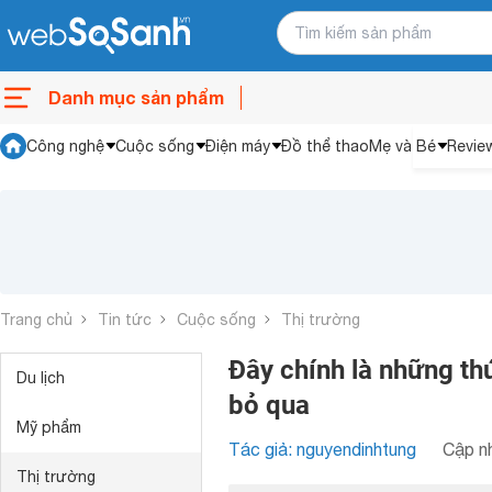
Danh mục sản phẩm
Công nghệ
Cuộc sống
Điện máy
Đồ thể thao
Mẹ và Bé
Revie
Trang chủ
Tin tức
Cuộc sống
Thị trường
Đây chính là những th
Du lịch
bỏ qua
Mỹ phẩm
Tác giả: nguyendinhtung
Cập nh
Thị trường