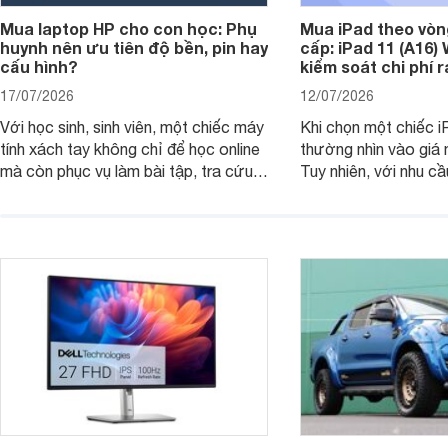
Mua laptop HP cho con học: Phụ
Mua iPad theo vòn
huynh nên ưu tiên độ bền, pin hay
cấp: iPad 11 (A16)
cấu hình?
kiểm soát chi phí 
17/07/2026
12/07/2026
Với học sinh, sinh viên, một chiếc máy
Khi chọn một chiếc i
tính xách tay không chỉ để học online
thường nhìn vào giá 
mà còn phục vụ làm bài tập, tra cứu,
Tuy nhiên, với nhu cầ
thuyết trình và giải trí nhẹ. Khi chọn
việc nhẹ và giải trí t
laptop HP cho con, phụ huynh nên
quan trọng hơn là tổn
nhìn theo nhu cầu sử dụng nhiều năm
mua bản nào, có cần
thay vì chỉ so sánh cấu hình trên giấy.
không, dùng được ba
nên nâng cấp.