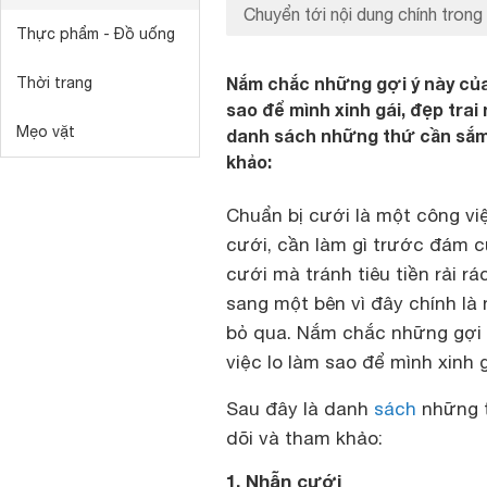
Chuyển tới nội dung chính trong 
Thực phẩm - Đồ uống
Nắm chắc những gợi ý này của 
Thời trang
sao để mình xinh gái, đẹp trai
Mẹo vặt
danh sách những thứ cần sắm
khảo:
Chuẩn bị cưới là một công v
cưới, cần làm gì trước đám c
cưới mà tránh tiêu tiền rải r
sang một bên vì đây chính là
bỏ qua. Nắm chắc những gợi
việc lo làm sao để mình xinh g
Sau đây là danh
sách
những t
dõi và tham khảo:
1. Nhẫn cưới