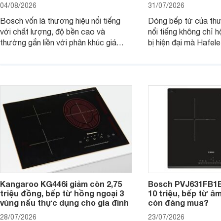
04/08/2026
31/07/2026
Bosch vốn là thương hiệu nổi tiếng
Dòng bếp từ của th
với chất lượng, độ bền cao và
nổi tiếng không chỉ hộ
thường gắn liền với phân khúc giá
bị hiện đại mà Hafe
cao. Tuy nhiên, trên thị trường hiện
536.61.886 còn đan
nay, mẫu bếp từ Bosch 3 vùng nấu
hàng, siêu thị điện m
PUC61KAA5E lại đang được nhiều
đưa tới lựa chọn ch
đơn vị phân phối với mức giá khá dễ
gia đình.
tiếp cận, thu hút sự quan tâm của
nhiều người tiêu dùng.
Kangaroo KG446i giảm còn 2,75
Bosch PVJ631FB1E
triệu đồng, bếp từ hồng ngoại 3
10 triệu, bếp từ â
vùng nấu thực dụng cho gia đình
còn đáng mua?
28/07/2026
23/07/2026