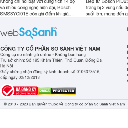
Không chỉ nổi bật với dung tích 14 bộ
Bếp từ Bosch PID
và nhiều công nghệ hiện đại, Bosch
trang bị 3 vùng nấu 
SMS8YCI01E còn ghi điểm khi giá
suất lớn, mang đến g
bán thực tế đã giảm đáng kể so với
nướng linh hoạt và h
thời điểm mới mở bán, mang lại tỷ lệ
gia đình.
giá trị/chi phí hấp dẫn hơn cho người
dùng đang tìm kiếm một mẫu máy rửa
bát cao cấp.
CÔNG TY CỔ PHẦN SO SÁNH VIỆT NAM
Công cụ so sánh giá online - Không bán hàng
Trụ sở chính: Số 195 Khâm Thiên, Thổ Quan, Đống Đa,
Hà Nội
Giấy chứng nhận đăng ký kinh doanh số 0106373516,
cấp ngày 02/12/2013
© 2013 - 2023 Bản quyền thuộc về Công ty cổ phần So Sánh Việt Nam