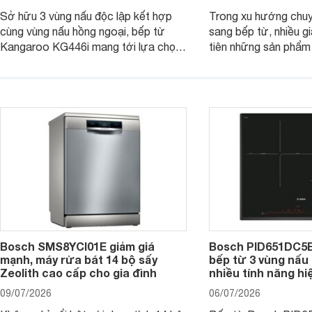
Sở hữu 3 vùng nấu độc lập kết hợp
Trong xu hướng chuy
cùng vùng nấu hồng ngoại, bếp từ
sang bếp từ, nhiều gi
Kangaroo KG446i mang tới lựa chọn
tiên những sản phẩm 
đáng cân nhắc cho nhu cầu nấu
nướng cao, độ bền t
nướng tại gia đình. Hiện sản phẩm
thương hiệu uy tín. 
cũng đang được giảm giá khá sâu tại
PVJ631FB1E là một 
nhiều cửa hàng, đại lý.
mẫu bếp đáp ứng tốt 
Bosch SMS8YCI01E giảm giá
Bosch PID651DC5E 
mạnh, máy rửa bát 14 bộ sấy
bếp từ 3 vùng nấu 
Zeolith cao cấp cho gia đình
nhiều tính năng hi
09/07/2026
06/07/2026