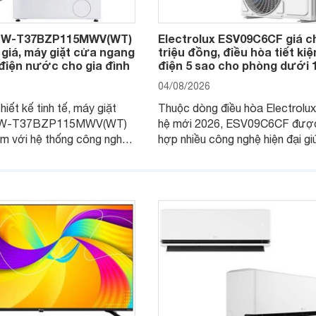
 TW-T37BZP115MWV(WT)
Electrolux ESV09C6CF giá ch
giá, máy giặt cửa ngang
triệu đồng, điều hòa tiết ki
 điện nước cho gia đình
điện 5 sao cho phòng dưới
04/08/2026
iết kế tinh tế, máy giặt
Thuộc dòng điều hòa Electrolux
TW-T37BZP115MWV(WT)
hệ mới 2026, ESV09C6CF được
ểm với hệ thống công nghệ
hợp nhiều công nghệ hiện đại gi
đại, mang đến khả năng làm
nâng cao hiệu quả làm mát, tiết
quả, giảm phai màu và bảo
điện và vận hành êm ái. Đồng th
 tốt hơn sau mỗi chu trình
thiết bị đang được nhiều đại lý 
giá bán rất dễ chịu.