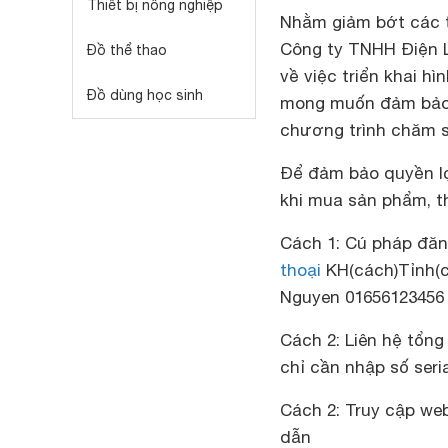
Thiết bị nông nghiệp
Nhằm giảm bớt các th
Công ty TNHH Điện L
Đồ thể thao
về việc triển khai h
Đồ dùng học sinh
mong muốn đảm bảo 
chương trình chăm s
Để đảm bảo quyền lợ
khi mua sản phẩm, t
Cách 1: Cú pháp đăn
thoại
KH(cách)Tỉnh(c
Nguyen 01656123456
Cách 2: Liên hệ tổng
chỉ cần nhập số seri
Cách 2: Truy cập we
dẫn