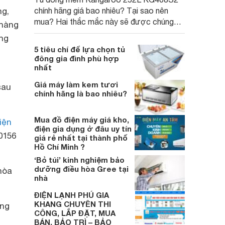
ng,
chính hãng giá bao nhiêu? Tại sao nên
mua? Hai thắc mắc này sẽ được chúng
 hàng
tôi giải đáp chi tiết và cụ thể ngay trong
ãng
bài viết dưới đây.
5 tiêu chí để lựa chọn tủ
đông gia đình phù hợp
nhất
Giá máy làm kem tươi
sau
chính hãng là bao nhiêu?
Mua đồ điện máy giá kho,
iện
điện gia dụng ở đâu uy tín
0156
giá rẻ nhất tại thành phố
Hồ Chí Minh ?
‘Bỏ túi’ kinh nghiệm bảo
dưỡng điều hòa Gree tại
hòa
nhà
ĐIỆN LẠNH PHÚ GIA
KHANG CHUYÊN THI
ớng
CÔNG, LẮP ĐẶT, MUA
BÁN, BẢO TRÌ – BẢO