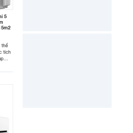
ỉ 5
ệm
 15m2
 thế
 tích
úp
 kiệm
ời,
đưa ra