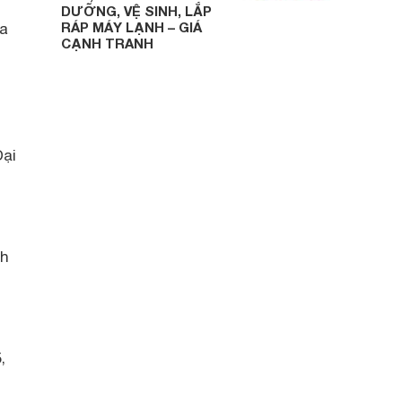
DƯỠNG, VỆ SINH, LẮP
RÁP MÁY LẠNH – GIÁ
ủa
CẠNH TRANH
Đại
nh
,