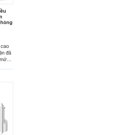
iều
m
 phòng
 cao
ện đã
m mở
 hội
iều
hiện