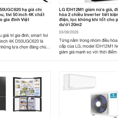
50UGC620 hạ giá chỉ
LG IDH12M1 giảm nửa giá, đ
u, tivi 50 inch 4K chất
hòa 2 chiều Inverter tiết kiệ
 gia đình Việt
điện, lọc không khí tốt cho
dưới 20m2
03/08/2026
giải trí gia đình, smart tivi
Từng nằm trong nhóm điều hòa
 inch 4K D50UGC620 là
cấp của LG, model IDH12M1 hi
những lựa chọn đáng chú ý
giảm giá mạnh so với thời điể
 khúc nhờ màn hình 4K
bán, giúp người dùng Việt có cơ
giá đang được nhiều hệ
tiếp cận một mẫu điều hòa 2 ch
lẻ điều chỉnh xuống mức
được trang bị nhiều công nghệ 
đại.