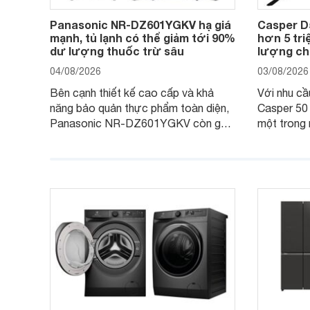
Panasonic NR-DZ601YGKV hạ giá
Casper D
mạnh, tủ lạnh có thể giảm tới 90%
hơn 5 triệ
dư lượng thuốc trừ sâu
lượng cho
04/08/2026
03/08/2026
Bên cạnh thiết kế cao cấp và khả
Với nhu cầu 
năng bảo quản thực phẩm toàn diện,
Casper 50
Panasonic NR-DZ601YGKV còn gây
một trong 
chú ý với công nghệ Nanoe™ X độc
trong phân
quyền, được hãng công bố có khả
cùng mức 
năng giảm tới 90% dư lượng thuốc
thống bán 
trừ sâu còn tồn đọng trên thực phẩm.
hấp dẫn.