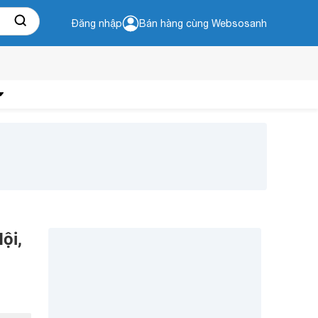
Đăng nhập
Bán hàng cùng Websosanh
ội,