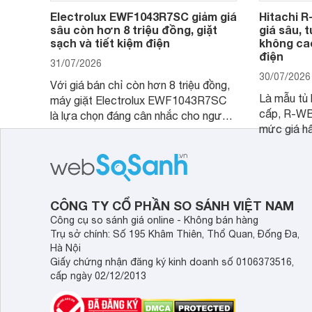
Electrolux EWF1043R7SC giảm giá
Hitachi 
sâu còn hơn 8 triệu đồng, giặt
giá sâu, 
sạch và tiết kiệm điện
không cao
điện
31/07/2026
30/07/2026
Với giá bán chỉ còn hơn 8 triệu đồng,
Là mẫu tủ 
máy giặt Electrolux EWF1043R7SC
cấp, R-W
là lựa chọn đáng cân nhắc cho người
mức giá h
tiêu dùng Việt nhờ được trang bị nhiều
trình giảm 
công nghệ và tính năng hiện đại.
đáng cân n
đang tìm k
nhiều công
CÔNG TY CỔ PHẦN SO SÁNH VIỆT NAM
Công cụ so sánh giá online - Không bán hàng
Trụ sở chính: Số 195 Khâm Thiên, Thổ Quan, Đống Đa,
Hà Nội
Giấy chứng nhận đăng ký kinh doanh số 0106373516,
cấp ngày 02/12/2013