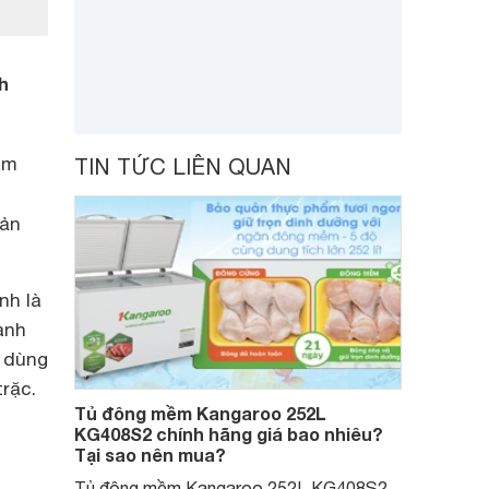
h
am
TIN TỨC LIÊN QUAN
sản
nh là
ành
i dùng
trặc.
Tủ đông mềm Kangaroo 252L
KG408S2 chính hãng giá bao nhiêu?
Tại sao nên mua?
Tủ đông mềm Kangaroo 252L KG408S2