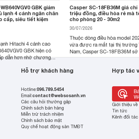
R-WB640VGV0 GBK giảm
Casper SC-18FB36M giá chỉ 
tủ lạnh 4 cánh ngăn chân
triệu đồng, điều hòa rẻ mà t
 cấp, siêu tiết kiệm
cho phòng 20 - 30m2
30/07/2026
Thuộc dòng điều hòa model 20
lạnh Hitachi 4 cánh cao
vừa được ra mắt tại thị trường 
B640VGV0 GBK hiện có
Nam, Casper SC-18FB36M sở
ấp dẫn hơn nhờ chương
công suất làm mát 18.000 BTU
giá, trở thành lựa chọn
hợp với các phòng có diện tích
Hỗ trợ khách hàng
Hợp tác v
hắc cho các gia đình Việt
- 30 m2. Bên cạnh khả năng là
iếm sản phẩm dung tích lớn,
hiệu quả, sản phẩm còn được tr
 nghệ.
nhiều tính năng và công nghệ hiệ
096.789.5454
Hotline:
contact@websosanh.vn
Email:
Các câu hỏi thường gặp
Giới thiệu v
Chính sách bán hàng
Tin tức
Miễn trừ trách nhiệm
Kênh đối tác
Chính sách bảo mật
Quy chế hoạt động sàn TMĐT