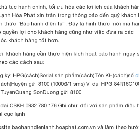
ủ tục hành chính, tối ưu hóa các lợi ích của khách hà
ạnh Hòa Phát xin trân trọng thông báo đến quý khách
ình thức “Bảo hành điện tử”. Đây là hình thức mới mà h
quyền lợi cho khách hàng cũng như việc đưa ra các
óc khách hàng tốt hơn.
i, khách hàng cần thực hiện kích hoạt bảo hành ngay 
heo các cách sau:
g ký: HPG(cách)Serial sản phẩm(cách)Tên KH(cách)số
đ
ách)Huyện gửi 8100 (1000đ/1 sms) Ví dụ: HPG 84R16C10
 TuyenQuang SonDuong gửi 8100
 đài CSKH 0932 780 176 Ghi chú: đối với sản phẩm điều 
al cục lạnh
bsite baohanhdienlanh.hoaphat.com.vn và làm theo hư