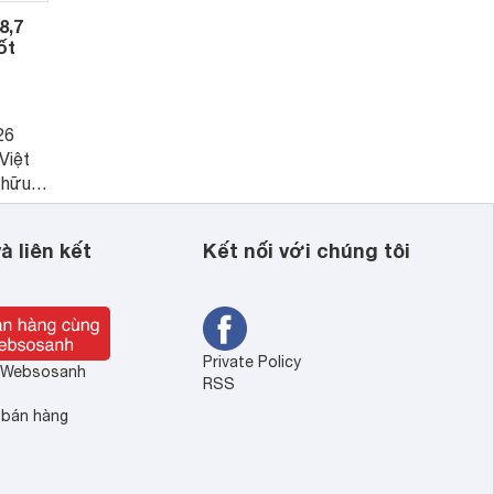
8,7
ốt
26
Việt
 hữu
, phù
 từ 20
à liên kết
Kết nối với chúng tôi
m mát
ang bị
n đại.
Private Policy
ề Websosanh
RSS
 bán hàng