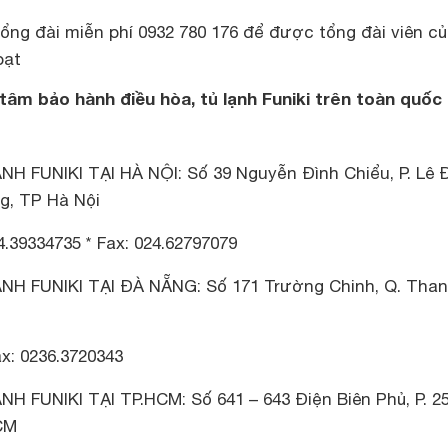
tổng đài miễn phí 0932 780 176 để được tổng đài viên c
oạt
 tâm bảo hành điều hòa, tủ lạnh Funiki trên toàn quốc
FUNIKI TẠI HÀ NỘI: Số 39 Nguyễn Đình Chiểu, P. Lê 
g, TP Hà Nội
4.39334735 * Fax: 024.62797079
 FUNIKI TẠI ĐÀ NẴNG: Số 171 Trường Chinh, Q. Tha
ax: 0236.3720343
FUNIKI TẠI TP.HCM: Số 641 – 643 Điện Biên Phủ, P. 25
CM