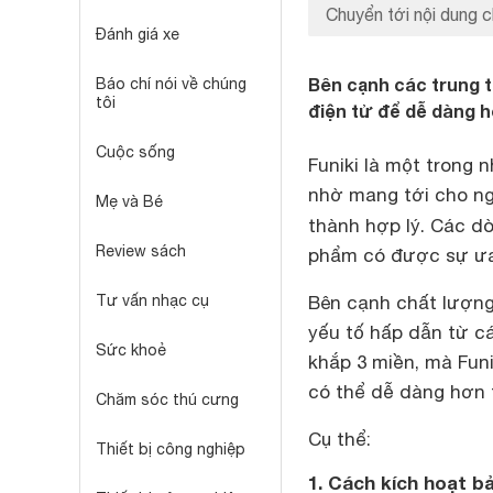
Chuyển tới nội dung c
Đánh giá xe
Bên cạnh các trung 
Báo chí nói về chúng
tôi
điện tử để dễ dàng h
Cuộc sống
Funiki là một trong 
nhờ mang tới cho ng
Mẹ và Bé
thành hợp lý. Các 
Review sách
phẩm có được sự ưa
Tư vấn nhạc cụ
Bên cạnh chất lượng 
yếu tố hấp dẫn từ c
Sức khoẻ
khắp 3 miền, mà Fun
có thể dễ dàng hơn t
Chăm sóc thú cưng
Cụ thể:
Thiết bị công nghiệp
1. Cách kích hoạt bả