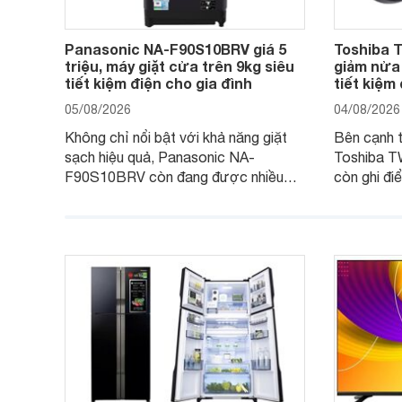
Panasonic NA-F90S10BRV giá 5
Toshiba
triệu, máy giặt cửa trên 9kg siêu
giảm nửa 
tiết kiệm điện cho gia đình
tiết kiệm
05/08/2026
04/08/2026
Không chỉ nổi bật với khả năng giặt
Bên cạnh th
sạch hiệu quả, Panasonic NA-
Toshiba 
F90S10BRV còn đang được nhiều
còn ghi đi
đại lý bán với mức giá hấp dẫn, trở
giặt hiện 
thành lựa chọn phù hợp cho các gia
sạch hiệu 
đình Việt đang tìm kiếm một mẫu máy
vệ quần áo
giặt cửa trên 9kg.
giặt.