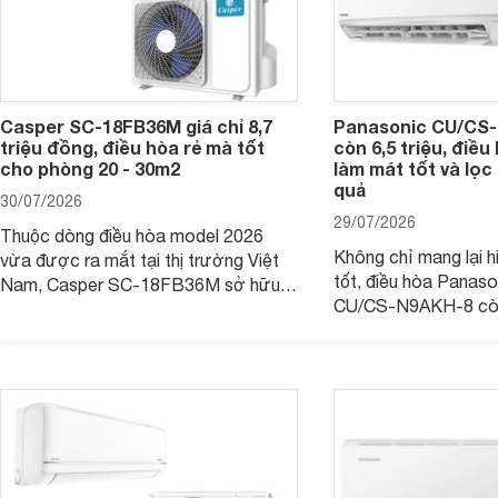
Casper SC-18FB36M giá chỉ 8,7
Panasonic CU/CS-
triệu đồng, điều hòa rẻ mà tốt
còn 6,5 triệu, điề
cho phòng 20 - 30m2
làm mát tốt và lọc 
quả
30/07/2026
29/07/2026
Thuộc dòng điều hòa model 2026
Không chỉ mang lại h
vừa được ra mắt tại thị trường Việt
tốt, điều hòa Panas
Nam, Casper SC-18FB36M sở hữu
CU/CS-N9AKH-8 còn
công suất làm mát 18.000 BTU, phù
với khả năng vận hàn
hợp với các phòng có diện tích từ 20
thụ điện hợp lý và đ
- 30 m2. Bên cạnh khả năng làm mát
trình sử dụng lâu dài.
hiệu quả, sản phẩm còn được trang bị
nhiều tính năng và công nghệ hiện đại.