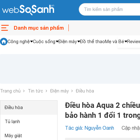
Danh mục sản phẩm
Công nghệ
Cuộc sống
Điện máy
Đồ thể thao
Mẹ và Bé
Revie
Trang chủ
Tin tức
Điện máy
Điều hòa
Điều hòa Aqua 2 chiề
Điều hòa
bảo hành 1 đổi 1 tron
Tủ lạnh
Tác giả: Nguyễn Oanh
Cập nhật
Máy giặt