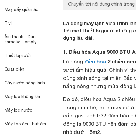
Chuyển tới nội dung chính trong 
Máy sấy quần áo
Là dòng máy lạnh vừa trình l
Tivi
tới một thiết bị giá rẻ nhưng 
Âm thanh - Dàn
dụng lâu dài.
karaoke - Amply
1. Điều hòa Aqua 9000 BTU 
Thiết bị sưởi
điều hòa
2 chiều nê
Là dòng
Quạt điện
sưởi ấm hiệu quả. Chính vì t
dùng sinh sống tại miền Bắc 
Cây nước nóng lạnh
nắng nóng nhưng mùa đông l
Máy lọc không khí
Do đó, điều hòa Aqua 2 chiề
trong mùa hè, lại là máy sưở
Máy lọc nước
cấp, gas lạnh R32 đảm bảo hi
động là 9000 BTU nên đảm bả
Máy tạo ẩm - hút ẩm
nhỏ dưới 15m2.