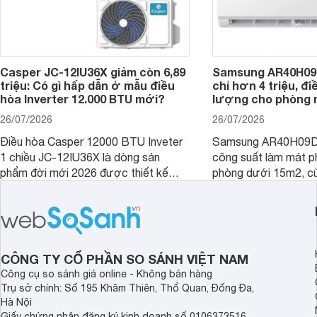
Casper JC-12IU36X giảm còn 6,89
Samsung AR40H09
triệu: Có gì hấp dẫn ở mẫu điều
chỉ hơn 4 triệu, đ
hòa Inverter 12.000 BTU mới?
lượng cho phòng 
26/07/2026
26/07/2026
Điều hòa Casper 12000 BTU Inveter
Samsung AR40H09D
1 chiều JC-12IU36X là dòng sản
công suất làm mát p
phẩm đời mới 2026 được thiết kế
phòng dưới 15m2, cù
cho phòng từ 15 - 20m2, không chỉ
lý là lựa chọn rất đ
sở hữu khả năng làm mát tốt mà còn
phòng ngủ, phòng khá
có giá bán rất hợp lý.
CÔNG TY CỔ PHẦN SO SÁNH VIỆT NAM
Công cụ so sánh giá online - Không bán hàng
Trụ sở chính: Số 195 Khâm Thiên, Thổ Quan, Đống Đa,
Hà Nội
Giấy chứng nhận đăng ký kinh doanh số 0106373516,