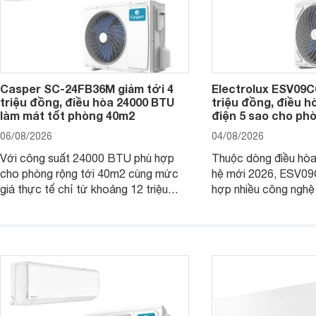
Casper SC-24FB36M giảm tới 4
Electrolux ESV09C6
triệu đồng, điều hòa 24000 BTU
triệu đồng, điều h
làm mát tốt phòng 40m2
điện 5 sao cho ph
06/08/2026
04/08/2026
Với công suất 24000 BTU phù hợp
Thuộc dòng điều hòa 
cho phòng rộng tới 40m2 cùng mức
hệ mới 2026, ESV09
giá thực tế chỉ từ khoảng 12 triệu
hợp nhiều công nghệ 
đồng, Casper SC-24FB36M đang là
nâng cao hiệu quả là
một trong những mẫu điều hòa phổ
điện và vận hành êm 
thông thu hút nhiều sự quan tâm của
thiết bị đang được nh
người tiêu dùng Việt.
giá bán rất dễ chịu.