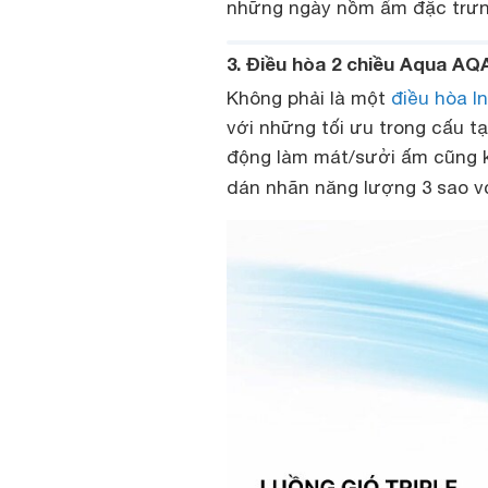
những ngày nồm ẩm đặc trưn
3. Điều hòa 2 chiều Aqua AQ
Không phải là một
điều hòa In
với những tối ưu trong cấu t
động làm mát/sưởi ấm cũng k
dán nhãn năng lượng 3 sao vớ