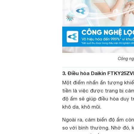
Công ngh
3. Điều hòa Daikin FTKY25Z
Một điểm nhấn ấn tượng khiế
tiền là việc được trang bị c
độ ẩm sẽ giúp điều hòa duy tr
khô da, khô mũi.
Ngoài ra, cảm biến độ ẩm cò
so với bình thường. Nhờ đó,