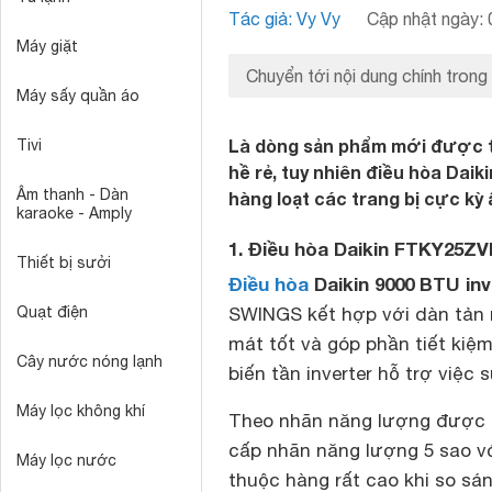
Tác giả: Vy Vy
Cập nhật ngày: 
Máy giặt
Chuyển tới nội dung chính trong
Máy sấy quần áo
Là dòng sản phẩm mới được tr
Tivi
hề rẻ, tuy nhiên điều hòa Dai
Âm thanh - Dàn
hàng loạt các trang bị cực kỳ
karaoke - Amply
1. Điều hòa Daikin FTKY25ZV
Thiết bị sưởi
Điều hòa
Daikin 9000 BTU in
Quạt điện
SWINGS kết hợp với dàn tản 
mát tốt và góp phần tiết kiệ
Cây nước nóng lạnh
biến tần inverter hỗ trợ việc
Máy lọc không khí
Theo nhãn năng lượng được c
cấp nhãn năng lượng 5 sao vớ
Máy lọc nước
thuộc hàng rất cao khi so sá