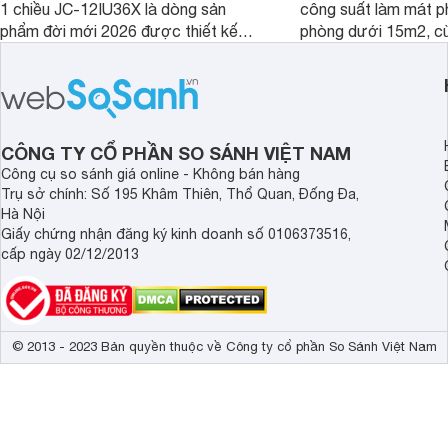
1 chiều JC-12IU36X là dòng sản
công suất làm mát p
phẩm đời mới 2026 được thiết kế
phòng dưới 15m2, cù
cho phòng từ 15 - 20m2, không chỉ
lý là lựa chọn rất đ
sở hữu khả năng làm mát tốt mà còn
phòng ngủ, phòng khá
có giá bán rất hợp lý.
CÔNG TY CỔ PHẦN SO SÁNH VIỆT NAM
Công cụ so sánh giá online - Không bán hàng
Trụ sở chính: Số 195 Khâm Thiên, Thổ Quan, Đống Đa,
Hà Nội
Giấy chứng nhận đăng ký kinh doanh số 0106373516,
cấp ngày 02/12/2013
© 2013 - 2023 Bản quyền thuộc về Công ty cổ phần So Sánh Việt Nam