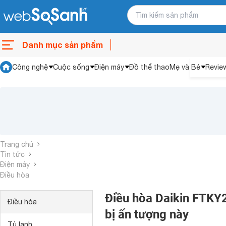
Danh mục sản phẩm
Công nghệ
Cuộc sống
Điện máy
Đồ thể thao
Mẹ và Bé
Revie
Trang chủ
Tin tức
Điện máy
Điều hòa
Điều hòa Daikin FTKY
Điều hòa
bị ấn tượng này
Tủ lạnh