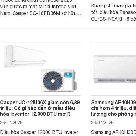
Không chỉ mang lại h
vừa được ra mắt tại thị trường Việt
tốt, điều hòa Panas
Nam, Casper SC-18FB36M sở hữu
CU/CS-N9AKH-8 còn
công suất làm mát 18.000 BTU, phù
với khả năng vận hàn
hợp với các phòng có diện tích từ 20
thụ điện hợp lý và đ
- 30 m2. Bên cạnh khả năng làm mát
trình sử dụng lâu dài.
hiệu quả, sản phẩm còn được trang bị
nhiều tính năng và công nghệ hiện đại.
Casper JC-12IU36X giảm còn 6,89
Samsung AR40H09
triệu: Có gì hấp dẫn ở mẫu điều
chỉ hơn 4 triệu, đ
hòa Inverter 12.000 BTU mới?
lượng cho phòng 
26/07/2026
26/07/2026
Điều hòa Casper 12000 BTU Inveter
Samsung AR40H09D