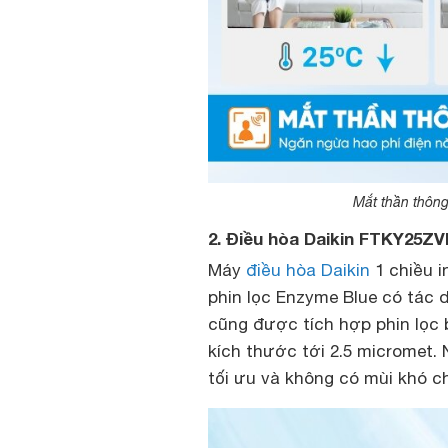
Mắt thần thông
2. Điều hòa Daikin FTKY25ZV
Máy
điều hòa Daikin
1 chiều i
phin lọc Enzyme Blue có tác 
cũng được tích hợp phin lọc b
kích thước tới 2.5 micromet.
tối ưu và không có mùi khó ch