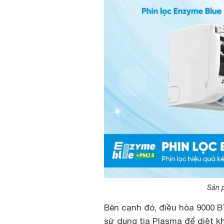
Sản p
Bên cạnh đó, điều hòa 9000
sử dụng tia Plasma để diệt k