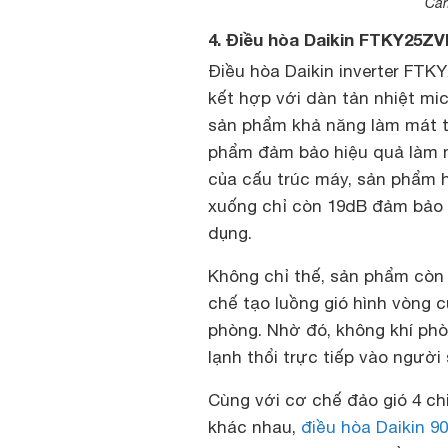
Cảm
4. Điều hòa Daikin FTKY25
Điều hòa Daikin inverter FT
kết hợp với dàn tản nhiệt mi
sản phẩm khả năng làm mát tố
phẩm đảm bảo hiệu quả làm m
của cấu trúc máy, sản phẩm h
xuống chỉ còn 19dB đảm bảo 
dụng.
Không chỉ thế, sản phẩm còn
chế tạo luồng gió hình vòng 
phòng. Nhờ đó, không khí phò
lạnh thổi trực tiếp vào người
Cùng với cơ chế đảo gió 4 ch
khác nhau,
điều hòa Daikin 9