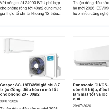
Với công suất 24000 BTU phù hợp
Thuộc dòng điều hòa 
cho phòng rộng tới 40m2 cùng mức
hệ mới 2026, ESV09
giá thực tế chỉ từ khoảng 12 triệu
hợp nhiều công nghệ 
đồng, Casper SC-24FB36M đang là
nâng cao hiệu quả là
một trong những mẫu điều hòa phổ
điện và vận hành êm 
thông thu hút nhiều sự quan tâm của
thiết bị đang được nh
người tiêu dùng Việt.
giá bán rất dễ chịu.
Casper SC-18FB36M giá chỉ 8,7
Panasonic CU/CS-
triệu đồng, điều hòa rẻ mà tốt
còn 6,5 triệu, điề
cho phòng 20 - 30m2
làm mát tốt và lọc 
quả
30/07/2026
29/07/2026
Thuộc dòng điều hòa model 2026