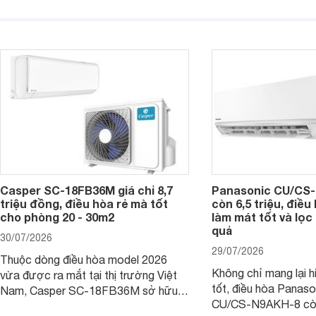
một trong những mẫu điều hòa phổ
điện và vận hành êm 
thông thu hút nhiều sự quan tâm của
thiết bị đang được nh
người tiêu dùng Việt.
giá bán rất dễ chịu.
Casper SC-18FB36M giá chỉ 8,7
Panasonic CU/CS-
triệu đồng, điều hòa rẻ mà tốt
còn 6,5 triệu, điề
cho phòng 20 - 30m2
làm mát tốt và lọc 
quả
30/07/2026
29/07/2026
Thuộc dòng điều hòa model 2026
Không chỉ mang lại h
vừa được ra mắt tại thị trường Việt
tốt, điều hòa Panas
Nam, Casper SC-18FB36M sở hữu
CU/CS-N9AKH-8 còn
công suất làm mát 18.000 BTU, phù