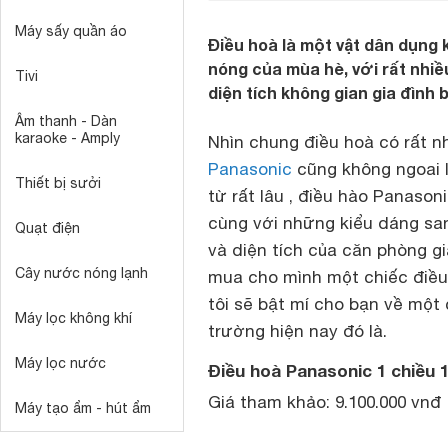
Máy sấy quần áo
Điều hoà là một vật dân dụng k
nóng của mùa hè, với rất nhiề
Tivi
diện tích không gian gia đình 
Âm thanh - Dàn
karaoke - Amply
Nhìn chung
điều hoà
có rất n
Panasonic
cũng không ngoai l
Thiết bị sưởi
từ rất lâu , điều hào Panaso
cùng với những kiểu dáng san
Quạt điện
và diện tích của căn phòng g
Cây nước nóng lạnh
mua cho mình một chiếc điều
tôi sẽ bật mí cho bạn về một
Máy lọc không khí
trường hiện nay đó là.
Máy lọc nước
Điều hoà Panasonic 1 chiều
Giá tham khảo: 9.100.000 vnđ
Máy tạo ẩm - hút ẩm