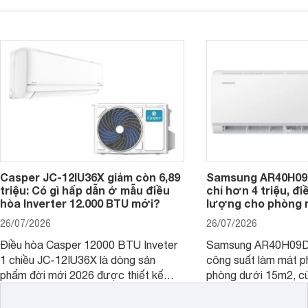
với khả năng vận hàn
hợp với các phòng có diện tích từ 20
thụ điện hợp lý và đ
- 30 m2. Bên cạnh khả năng làm mát
trình sử dụng lâu dài.
hiệu quả, sản phẩm còn được trang bị
nhiều tính năng và công nghệ hiện đại.
Casper JC-12IU36X giảm còn 6,89
Samsung AR40H09
triệu: Có gì hấp dẫn ở mẫu điều
chỉ hơn 4 triệu, đ
hòa Inverter 12.000 BTU mới?
lượng cho phòng 
26/07/2026
26/07/2026
Điều hòa Casper 12000 BTU Inveter
Samsung AR40H09D
1 chiều JC-12IU36X là dòng sản
công suất làm mát p
phẩm đời mới 2026 được thiết kế
phòng dưới 15m2, cù
cho phòng từ 15 - 20m2, không chỉ
lý là lựa chọn rất đ
sở hữu khả năng làm mát tốt mà còn
phòng ngủ, phòng khá