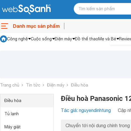
Danh mục sản phẩm
Công nghệ
Cuộc sống
Điện máy
Đồ thể thao
Mẹ và Bé
Revie
Trang chủ
Tin tức
Điện máy
Điều hòa
Điều hoà Panasonic 12
Điều hòa
Tác giả: nguyendinhtung
Cập nh
Tủ lạnh
Chuyển tới nội dung chính trong 
Máy giặt