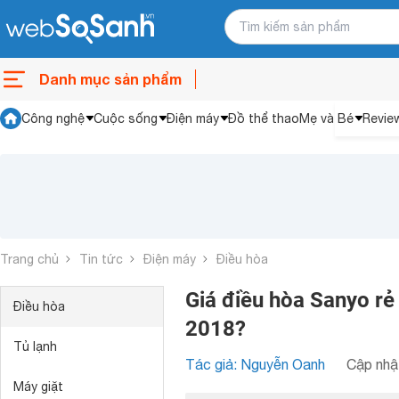
Danh mục sản phẩm
Công nghệ
Cuộc sống
Điện máy
Đồ thể thao
Mẹ và Bé
Revie
Trang chủ
Tin tức
Điện máy
Điều hòa
Giá điều hòa Sanyo rẻ 
Điều hòa
2018?
Tủ lạnh
Tác giả: Nguyễn Oanh
Cập nhật
Máy giặt