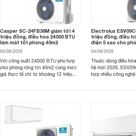
Casper SC-24FB36M giảm tới 4
Electrolux ESV09C6
triệu đồng, điều hòa 24000 BTU
triệu đồng, điều h
làm mát tốt phòng 40m2
điện 5 sao cho ph
06/08/2026
04/08/2026
Với công suất 24000 BTU phù hợp
Thuộc dòng điều hòa 
cho phòng rộng tới 40m2 cùng mức
hệ mới 2026, ESV09
giá thực tế chỉ từ khoảng 12 triệu
hợp nhiều công nghệ 
đồng, Casper SC-24FB36M đang là
nâng cao hiệu quả là
một trong những mẫu điều hòa phổ
điện và vận hành êm 
thông thu hút nhiều sự quan tâm của
thiết bị đang được nh
người tiêu dùng Việt.
giá bán rất dễ chịu.