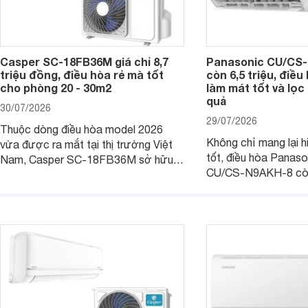
Casper SC-18FB36M giá chỉ 8,7
Panasonic CU/CS-
triệu đồng, điều hòa rẻ mà tốt
còn 6,5 triệu, điề
cho phòng 20 - 30m2
làm mát tốt và lọc 
quả
30/07/2026
29/07/2026
Thuộc dòng điều hòa model 2026
Không chỉ mang lại h
vừa được ra mắt tại thị trường Việt
tốt, điều hòa Panas
Nam, Casper SC-18FB36M sở hữu
CU/CS-N9AKH-8 còn
công suất làm mát 18.000 BTU, phù
với khả năng vận hàn
hợp với các phòng có diện tích từ 20
thụ điện hợp lý và đ
- 30 m2. Bên cạnh khả năng làm mát
trình sử dụng lâu dài.
hiệu quả, sản phẩm còn được trang bị
nhiều tính năng và công nghệ hiện đại.