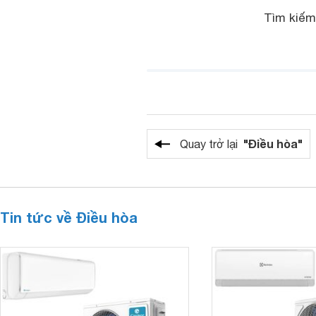
Tìm kiế
"Điều hòa"
Quay trở lại
Tin tức về Điều hòa