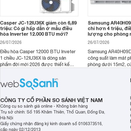
Casper JC-12IU36X giảm còn 6,89
Samsung AR40H09
triệu: Có gì hấp dẫn ở mẫu điều
chỉ hơn 4 triệu, đ
hòa Inverter 12.000 BTU mới?
lượng cho phòng 
26/07/2026
26/07/2026
Điều hòa Casper 12000 BTU Inveter
Samsung AR40H09D
1 chiều JC-12IU36X là dòng sản
công suất làm mát p
phẩm đời mới 2026 được thiết kế
phòng dưới 15m2, cù
cho phòng từ 15 - 20m2, không chỉ
lý là lựa chọn rất đ
sở hữu khả năng làm mát tốt mà còn
phòng ngủ, phòng khá
có giá bán rất hợp lý.
CÔNG TY CỔ PHẦN SO SÁNH VIỆT NAM
Công cụ so sánh giá online - Không bán hàng
Trụ sở chính: Số 195 Khâm Thiên, Thổ Quan, Đống Đa,
Hà Nội
Giấy chứng nhận đăng ký kinh doanh số 0106373516,
cấp ngày 02/12/2013