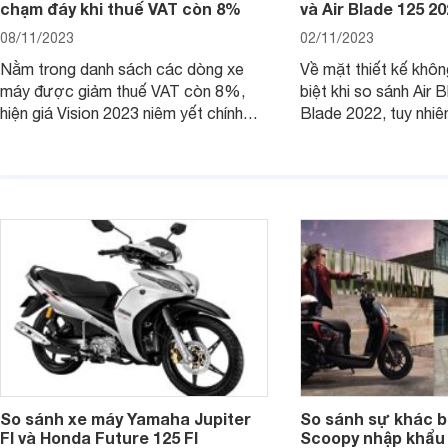
chạm đáy khi thuế VAT còn 8%
và Air Blade 125 2
08/11/2023
02/11/2023
Nằm trong danh sách các dòng xe
Về mặt thiết kế khôn
máy được giảm thuế VAT còn 8%,
biệt khi so sánh Air 
hiện giá Vision 2023 niêm yết chính
Blade 2022, tuy nhiê
hãng và tại đại lý đều có mức giảm
sự thay đổi lớn. Bài 
sâu so với cách đây 1 năm.
giúp bạn hiểu hơn nh
trên Honda Air Blade
phiên bản tiền nhiệm.
So sánh xe máy Yamaha Jupiter
So sánh sự khác b
FI và Honda Future 125 FI
Scoopy nhập khẩu 