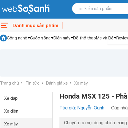
Danh mục sản phẩm
Công nghệ
Cuộc sống
Điện máy
Đồ thể thao
Mẹ và Bé
Revie
Trang chủ
Tin tức
Đánh giá xe
Xe máy
Honda MSX 125 - Phần
Xe đạp
Tác giả: Nguyễn Oanh
Cập nhật
Xe điện
Chuyển tới nội dung chính trong 
Xe máy