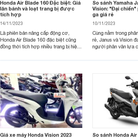
Honda Air Blade 160 Đặc biệt: Giá
So sánh Yamaha J
lăn bánh và loạt trang bị được
Vision: "Đại chiến
tích hợp
ga giá rẻ
14/11/2023
10/11/2023
Là phiên bản nâng cấp động cơ,
Cùng nằm trong phân
Honda Air Blade 160 đặc biệt cũng
rẻ, Janus và Vision đ
đồng thời tích hợp nhiều trang bị hiện
người phân vân lựa c
đại, trong đó có cả ABS cao cấp. Bài
sánh Yamaha Janus 
viết dưới đây sẽ giúp bạn hiểu hơn về
dưới đây sẽ giúp bạn
chiếc xe tay ga này.
ích để lựa chọn chính
Giá xe máy Honda Vision 2023
So sánh Honda Air