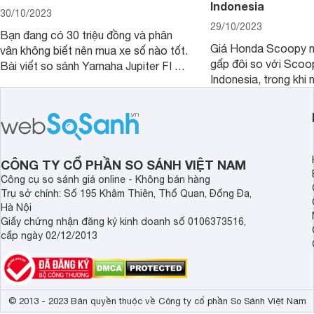
Indonesia
30/10/2023
29/10/2023
Bạn đang có 30 triệu đồng và phân
Giá Honda Scoopy n
vân không biết nên mua xe số nào tốt.
gấp đôi so với Scoo
Bài viết so sánh Yamaha Jupiter FI và
Indonesia, trong khi 
Honda Future 125 FI dưới đây sẽ
hệt nhau. Vậy điều gì
giúp bạn có được quyết định chính
chênh lệch giá lớn tới
xác nhất.
sánh Honda Scoopy 
Indonesia dưới đây s
hơn.
CÔNG TY CỔ PHẦN SO SÁNH VIỆT NAM
Công cụ so sánh giá online - Không bán hàng
Trụ sở chính: Số 195 Khâm Thiên, Thổ Quan, Đống Đa,
Hà Nội
Giấy chứng nhận đăng ký kinh doanh số 0106373516,
cấp ngày 02/12/2013
© 2013 - 2023 Bản quyền thuộc về Công ty cổ phần So Sánh Việt Nam