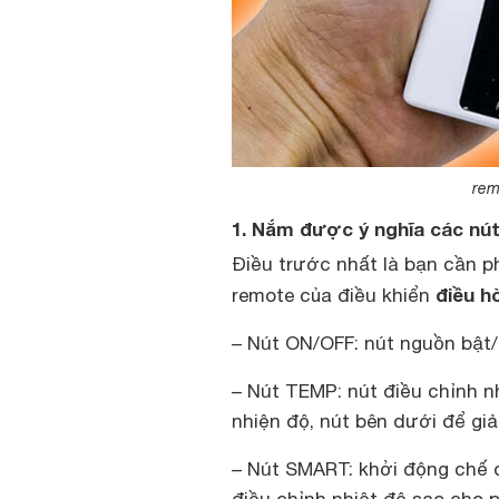
rem
1. Nắm được ý nghĩa các nú
Điều trước nhất là bạn cần p
điều h
remote của điều khiển
– Nút ON/OFF: nút nguồn bật/
– Nút TEMP: nút điều chỉnh n
nhiện độ, nút bên dưới để gi
– Nút SMART: khởi động chế đ