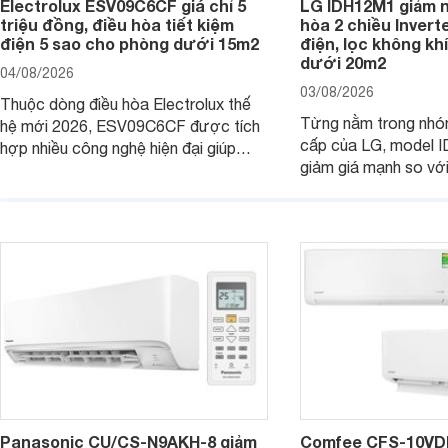
Electrolux ESV09C6CF giá chỉ 5
LG IDH12M1 giảm n
triệu đồng, điều hòa tiết kiệm
hòa 2 chiều Inverte
điện 5 sao cho phòng dưới 15m2
điện, lọc không kh
dưới 20m2
04/08/2026
03/08/2026
Thuộc dòng điều hòa Electrolux thế
Từng nằm trong nhó
hệ mới 2026, ESV09C6CF được tích
cấp của LG, model 
hợp nhiều công nghệ hiện đại giúp
giảm giá mạnh so vớ
nâng cao hiệu quả làm mát, tiết kiệm
bán, giúp người dùng
điện và vận hành êm ái. Đồng thời,
tiếp cận một mẫu điề
thiết bị đang được nhiều đại lý đưa ra
được trang bị nhiều 
giá bán rất dễ chịu.
đại.
Panasonic CU/CS-N9AKH-8 giảm
Comfee CFS-10VDM