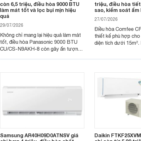
còn 6,5 triệu, điều hòa 9000 BTU
triệu, điều hòa tiế
làm mát tốt và lọc bụi mịn hiệu
sao, kiểm soát ẩm 
quả
27/07/2026
29/07/2026
Điều hòa Comfee 
Không chỉ mang lại hiệu quả làm mát
thiết kế phù hợp ch
tốt, điều hòa Panasonic 9000 BTU
diện tích dưới 15m².
CU/CS-N9AKH-8 còn gây ấn tượng
hữu công nghệ Invert
với khả năng vận hành êm ái, mức tiêu
điện, sản phẩm còn 
thụ điện hợp lý và độ bền trong quá
soát độ ẩm hiệu quả 
trình sử dụng lâu dài.
năng hiện đại, trong k
mức giá dễ tiếp cận.
Samsung AR40H09D0ATNSV giá
Daikin FTKF25XV