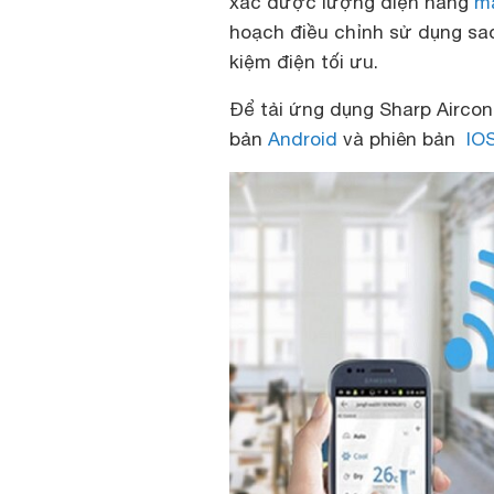
xác được lượng điện năng
m
hoạch điều chỉnh sử dụng sao
kiệm điện tối ưu.
Để tải ứng dụng Sharp Aircon 
bản
Android
và phiên bản
IO