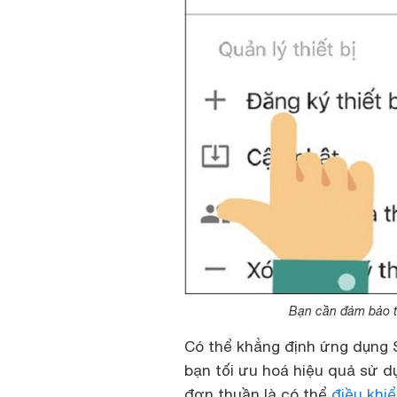
Bạn cần đảm bảo th
Có thể khẳng định ứng dụng 
bạn tối ưu hoá hiệu quả sử d
đơn thuần là có thể
điều khi