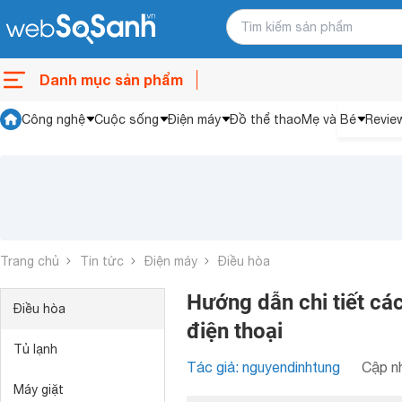
Danh mục sản phẩm
Công nghệ
Cuộc sống
Điện máy
Đồ thể thao
Mẹ và Bé
Revie
Trang chủ
Tin tức
Điện máy
Điều hòa
Hướng dẫn chi tiết cá
Điều hòa
điện thoại
Tủ lạnh
Tác giả: nguyendinhtung
Cập nh
Máy giặt