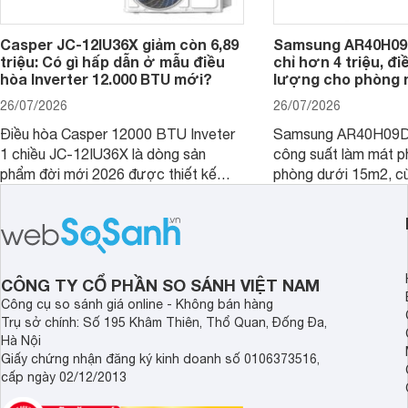
Casper JC-12IU36X giảm còn 6,89
Samsung AR40H09
triệu: Có gì hấp dẫn ở mẫu điều
chỉ hơn 4 triệu, đ
hòa Inverter 12.000 BTU mới?
lượng cho phòng 
26/07/2026
26/07/2026
Điều hòa Casper 12000 BTU Inveter
Samsung AR40H09D
1 chiều JC-12IU36X là dòng sản
công suất làm mát p
phẩm đời mới 2026 được thiết kế
phòng dưới 15m2, cù
cho phòng từ 15 - 20m2, không chỉ
lý là lựa chọn rất đ
sở hữu khả năng làm mát tốt mà còn
phòng ngủ, phòng khá
có giá bán rất hợp lý.
CÔNG TY CỔ PHẦN SO SÁNH VIỆT NAM
Công cụ so sánh giá online - Không bán hàng
Trụ sở chính: Số 195 Khâm Thiên, Thổ Quan, Đống Đa,
Hà Nội
Giấy chứng nhận đăng ký kinh doanh số 0106373516,
cấp ngày 02/12/2013