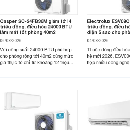
Casper SC-24FB36M giảm tới 4
Electrolux ESV09C6
triệu đồng, điều hòa 24000 BTU
triệu đồng, điều h
làm mát tốt phòng 40m2
điện 5 sao cho ph
06/08/2026
04/08/2026
Với công suất 24000 BTU phù hợp
Thuộc dòng điều hòa 
cho phòng rộng tới 40m2 cùng mức
hệ mới 2026, ESV09
giá thực tế chỉ từ khoảng 12 triệu
hợp nhiều công nghệ 
đồng, Casper SC-24FB36M đang là
nâng cao hiệu quả là
một trong những mẫu điều hòa phổ
điện và vận hành êm 
thông thu hút nhiều sự quan tâm của
thiết bị đang được nh
người tiêu dùng Việt.
giá bán rất dễ chịu.