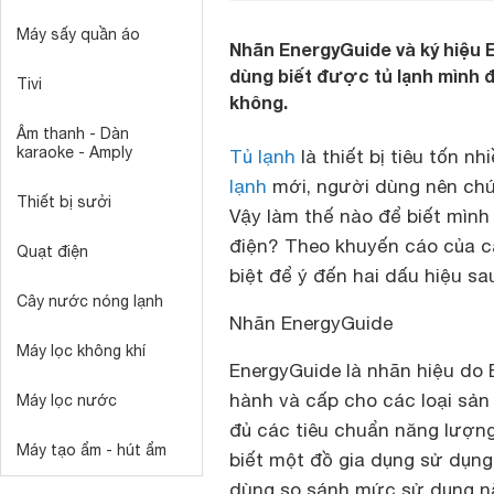
Máy sấy quần áo
Nhãn EnergyGuide và ký hiệu 
dùng biết được tủ lạnh mình đ
Tivi
không.
Âm thanh - Dàn
karaoke - Amply
Tủ lạnh
là thiết bị tiêu tốn n
lạnh
mới, người dùng nên ch
Thiết bị sưởi
Vậy làm thế nào để biết mình
điện? Theo khuyến cáo của cá
Quạt điện
biệt để ý đến hai dấu hiệu sa
Cây nước nóng lạnh
Nhãn EnergyGuide
Máy lọc không khí
EnergyGuide là nhãn hiệu do
hành và cấp cho các loại sản
Máy lọc nước
đủ các tiêu chuẩn năng lượng
Máy tạo ẩm - hút ẩm
biết một đồ gia dụng sử dụng
dùng so sánh mức sử dụng nă