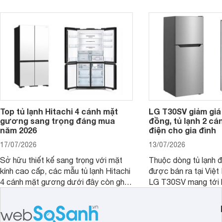
cao hơn so với nhiều sản phẩm cùng
nghi hơn cho gia đình 
phân khúc khiến không ít người dùng
phải cân nhắc. Trên thị trường hiện
nay, Panasonic
Top tủ lạnh Hitachi 4 cánh mặt
LG T30SV giảm giá 
gương sang trọng đáng mua
đồng, tủ lạnh 2 cá
năm 2026
điện cho gia đình
17/07/2026
13/07/2026
Sở hữu thiết kế sang trọng với mặt
Thuộc dòng tủ lạnh 
kính cao cấp, các mẫu tủ lạnh Hitachi
được bán ra tại Việ
4 cánh mặt gương dưới đây còn ghi
LG T30SV mang tới 
điểm nhờ dung tích lớn cùng nhiều
lượng với những trang
công nghệ bảo quản hiện đại, đáp ứng
mức giá bán dễ tiếp 
tốt nhu cầu lưu trữ thực phẩm của gia
nhiều khách hàng Việ