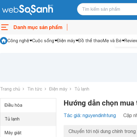
Danh mục sản phẩm
Công nghệ
Cuộc sống
Điện máy
Đồ thể thao
Mẹ và Bé
Revie
Trang chủ
Tin tức
Điện máy
Tủ lạnh
Hướng dẫn chọn mua tủ
Điều hòa
Tác giả: nguyendinhtung
Cập nh
Tủ lạnh
Chuyển tới nội dung chính trong 
Máy giặt