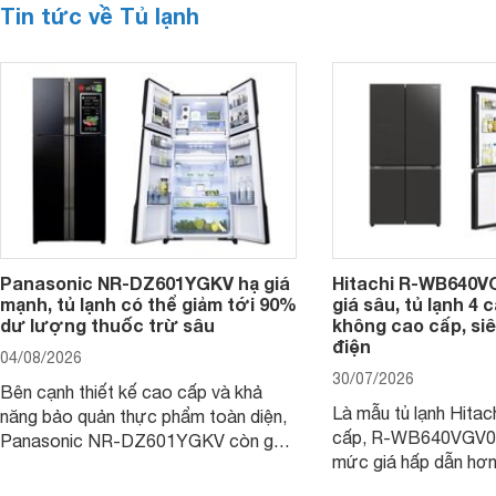
Tin tức về Tủ lạnh
Panasonic NR-DZ601YGKV hạ giá
Hitachi R-WB640V
mạnh, tủ lạnh có thể giảm tới 90%
giá sâu, tủ lạnh 4
dư lượng thuốc trừ sâu
không cao cấp, siê
điện
04/08/2026
30/07/2026
Bên cạnh thiết kế cao cấp và khả
Là mẫu tủ lạnh Hitac
năng bảo quản thực phẩm toàn diện,
cấp, R-WB640VGV0 
Panasonic NR-DZ601YGKV còn gây
mức giá hấp dẫn hơ
chú ý với công nghệ Nanoe™ X độc
trình giảm giá, trở t
quyền, được hãng công bố có khả