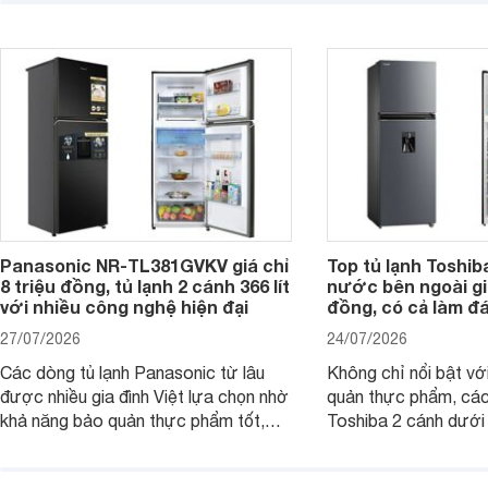
đáng cân nhắc cho cá
năng giảm tới 90% dư lượng thuốc
đang tìm kiếm sản ph
trừ sâu còn tồn đọng trên thực phẩm.
nhiều công nghệ.
Panasonic NR-TL381GVKV giá chỉ
Top tủ lạnh Toshib
8 triệu đồng, tủ lạnh 2 cánh 366 lít
nước bên ngoài giá
với nhiều công nghệ hiện đại
đồng, có cả làm đ
27/07/2026
24/07/2026
Các dòng tủ lạnh Panasonic từ lâu
Không chỉ nổi bật vớ
được nhiều gia đình Việt lựa chọn nhờ
quản thực phẩm, các
khả năng bảo quản thực phẩm tốt,
Toshiba 2 cánh dướ
vận hành bền bỉ cùng nhiều công nghệ
trang bị vòi lấy nước
hiện đại. Tuy nhiên, mức giá thường
lợi, mang đến trải ng