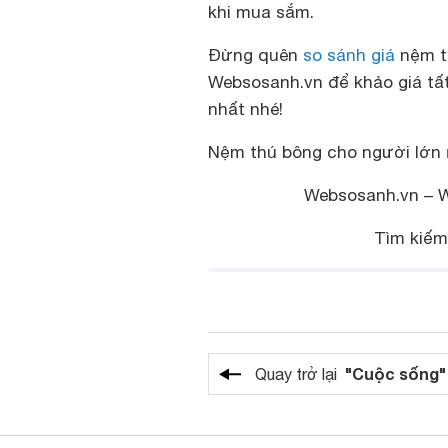
khi mua sắm.
Đừng quên
so sánh giá
nệm th
Websosanh.vn để khảo giá tất
nhất nhé!
Nệm thú bông cho người lớn
Websosanh.vn – We
Tìm kiế
"Cuộc sống"
Quay trở lại