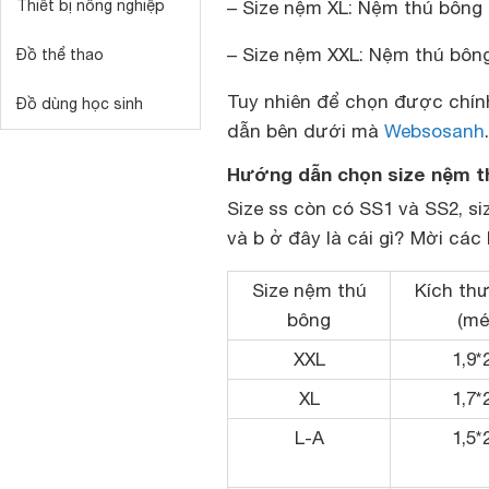
Thiết bị nông nghiệp
–
Size nệm XL
: Nệm thú bông 
–
Size nệm XXL
: Nệm thú bôn
Đồ thể thao
Tuy nhiên để chọn được chính
Đồ dùng học sinh
dẫn bên dưới mà
Websosanh
Hướng dẫn chọn size nệm th
Size ss còn có SS1 và SS2, siz
và b ở đây là cái gì? Mời cá
Size nệm thú
Kích thư
bông
(mé
XXL
1,9*
XL
1,7*
L-A
1,5*