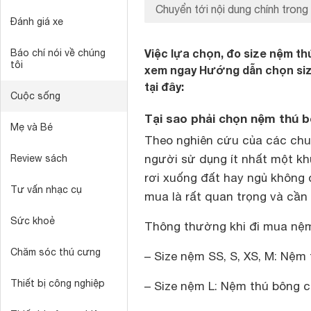
Chuyển tới nội dung chính trong 
Đánh giá xe
Việc lựa chọn, đo size nệm t
Báo chí nói về chúng
tôi
xem ngay Hướng dẫn chọn siz
tại đây:
Cuộc sống
Tại sao phải chọn nệm thú b
Mẹ và Bé
Theo nghiên cứu của các chu
người sử dụng ít nhất một kh
Review sách
rơi xuống đất hay ngủ không 
Tư vấn nhạc cụ
mua là rất quan trọng và cần 
Sức khoẻ
Thông thường khi đi mua nệm
Chăm sóc thú cưng
–
Size nệm SS, S, XS, M
: Nệm 
Thiết bị công nghiệp
–
Size nệm L
: Nệm thú bông c