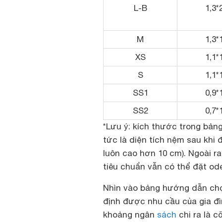
L-B
1,3*
M
1,3*
XS
1,1*
S
1,1*
SS1
0,9*
SS2
0,7*
*Lưu ý: kích thước trong bảng
tức là diện tích nệm sau khi 
luôn cao hơn 10 cm). Ngoài 
tiêu chuẩn vẫn có thể đặt ode
Nhìn vào
bảng hướng dẫn chọ
định được nhu cầu của gia đì
khoảng ngân
sách
chi ra là 