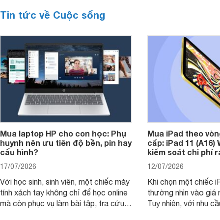
Tin tức về Cuộc sống
Mua laptop HP cho con học: Phụ
Mua iPad theo vòn
huynh nên ưu tiên độ bền, pin hay
cấp: iPad 11 (A16)
cấu hình?
kiểm soát chi phí 
17/07/2026
12/07/2026
Với học sinh, sinh viên, một chiếc máy
Khi chọn một chiếc i
tính xách tay không chỉ để học online
thường nhìn vào giá 
mà còn phục vụ làm bài tập, tra cứu,
Tuy nhiên, với nhu cầ
thuyết trình và giải trí nhẹ. Khi chọn
việc nhẹ và giải trí t