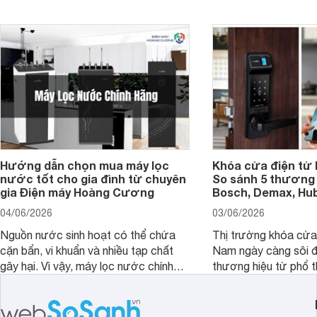
bao nhiêu inch là hợp lý?
Hướng dẫn chọn mua máy lọc
Khóa cửa điện tử 
nước tốt cho gia đình từ chuyên
So sánh 5 thương 
gia Điện máy Hoàng Cương
Bosch, Demax, Hub
04/06/2026
03/06/2026
Nguồn nước sinh hoạt có thể chứa
Thị trường khóa cửa 
cặn bẩn, vi khuẩn và nhiều tạp chất
Nam ngày càng sôi đ
gây hại. Vì vậy, máy lọc nước chính
thương hiệu từ phổ 
hãng là giải pháp hiệu quả giúp bảo vệ
cấp. Nếu bạn đang b
sức khỏe và đảm bảo nguồn nước
cửa điện tử hãng nào 
sạch cho cả gia đình.
sẽ so sánh 5 thương