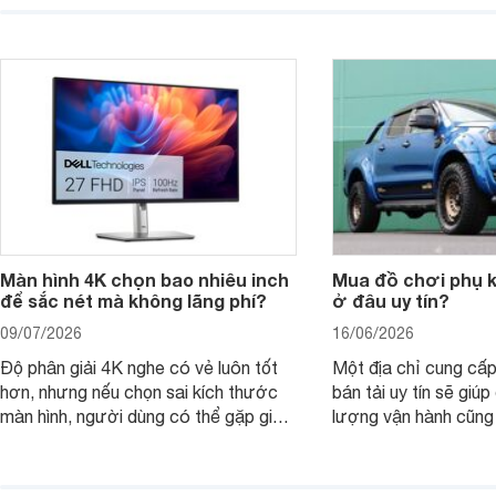
laptop HP cho con, phụ huynh nên
quan trọng hơn là tổn
nhìn theo nhu cầu sử dụng nhiều năm
mua bản nào, có cần
thay vì chỉ so sánh cấu hình trên giấy.
không, dùng được ba
nên nâng cấp.
Màn hình 4K chọn bao nhiêu inch
Mua đồ chơi phụ ki
để sắc nét mà không lãng phí?
ở đâu uy tín?
09/07/2026
16/06/2026
Độ phân giải 4K nghe có vẻ luôn tốt
Một địa chỉ cung cấp
hơn, nhưng nếu chọn sai kích thước
bán tải uy tín sẽ giú
màn hình, người dùng có thể gặp giao
lượng vận hành cũng
diện quá nhỏ, phải phóng to nhiều
của chủ xe khi lên đ
hoặc không tận dụng hết không gian
hai" của mình.
hiển thị. Vậy màn hình 4K nên chọn