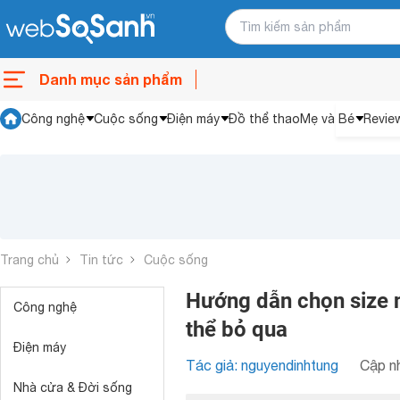
Danh mục sản phẩm
Công nghệ
Cuộc sống
Điện máy
Đồ thể thao
Mẹ và Bé
Revie
Trang chủ
Tin tức
Cuộc sống
Hướng dẫn chọn size 
Công nghệ
thể bỏ qua
Điện máy
Tác giả: nguyendinhtung
Cập nh
Nhà cửa & Đời sống