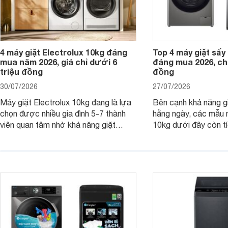
4 máy giặt Electrolux 10kg đáng
Top 4 máy giặt sấy 
mua năm 2026, giá chỉ dưới 6
đáng mua 2026, chỉ
triệu đồng
đồng
30/07/2026
27/07/2026
Máy giặt Electrolux 10kg đang là lựa
Bên cạnh khả năng g
chọn được nhiều gia đình 5-7 thành
hằng ngày, các mẫu 
viên quan tâm nhờ khả năng giặt
10kg dưới đây còn t
được lượng quần áo lớn, tích hợp
năng sấy khô tiện lợi,
nhiều công nghệ chăm sóc vải và
pháp hữu ích cho gia
mức giá ngày càng dễ tiếp cận. Dưới
ngày mưa kéo dài h
đây là 4 mẫu máy giặt Electrolux 10kg
đặc trưng tại nước t
nổi bật trong tầm giá 5–6 triệu đồng.