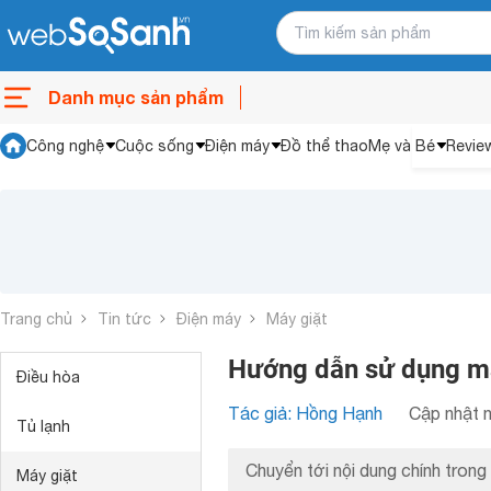
Danh mục sản phẩm
Công nghệ
Cuộc sống
Điện máy
Đồ thể thao
Mẹ và Bé
Revie
Trang chủ
Tin tức
Điện máy
Máy giặt
Hướng dẫn sử dụng má
Điều hòa
Tác giả: Hồng Hạnh
Cập nhật n
Tủ lạnh
Chuyển tới nội dung chính trong 
Máy giặt