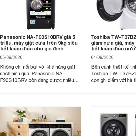
Panasonic NA-F90S10BRV giá 5
Toshiba TW-T37B
triệu, máy giặt cửa trên 9kg siêu
giảm nửa giá, máy
tiết kiệm điện cho gia đình
tiết kiệm điện nướ
05/08/2026
04/08/2026
Không chỉ nổi bật với khả năng giặt
Bên cạnh thiết kế tin
sạch hiệu quả, Panasonic NA-
Toshiba TW-T37B
F90S10BRV còn đang được nhiều
còn ghi điểm với hệ 
đại lý bán với mức giá hấp dẫn, trở
giặt hiện đại, mang 
thành lựa chọn phù hợp cho các gia
sạch hiệu quả, giảm 
đình Việt đang tìm kiếm một mẫu máy
vệ quần áo tốt hơn s
giặt cửa trên 9kg.
giặt.