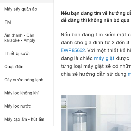
Máy sấy quần áo
Nếu bạn đang tìm về hướng dẫ
dễ dàng thì không nên bỏ qua 
Tivi
Nếu bạn đang tìm kiếm một ch
Âm thanh - Dàn
karaoke - Amply
dành cho gia đình từ 2 đến 3 
EWP85662
. Với một thiết kế 
Thiết bị sưởi
đang là chiếc
máy giặt
được ư
từng loại máy giặt sẽ có nhữ
Quạt điện
chia sẻ hướng dẫn sử dụng
m
Cây nước nóng lạnh
Máy lọc không khí
Máy lọc nước
Máy tạo ẩm - hút ẩm