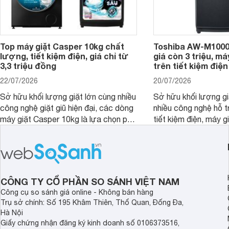
Top máy giặt Casper 10kg chất
Toshiba AW-M1000
lượng, tiết kiệm điện, giá chỉ từ
giá còn 3 triệu, má
3,3 triệu đồng
trên tiết kiệm điện
22/07/2026
20/07/2026
Sở hữu khối lượng giặt lớn cùng nhiều
Sở hữu khối lượng gi
công nghệ giặt giũ hiện đại, các dòng
nhiều công nghệ hỗ t
máy giặt Casper 10kg là lựa chọn phù
tiết kiệm điện, máy 
hợp cho những gia đình đông thành
M1000FV(MK) là lựa
viên.
nhắc cho các gia đình
bán hiện đã giảm đán
CÔNG TY CỔ PHẦN SO SÁNH VIỆT NAM
Công cụ so sánh giá online - Không bán hàng
Trụ sở chính: Số 195 Khâm Thiên, Thổ Quan, Đống Đa,
Hà Nội
Giấy chứng nhận đăng ký kinh doanh số 0106373516,