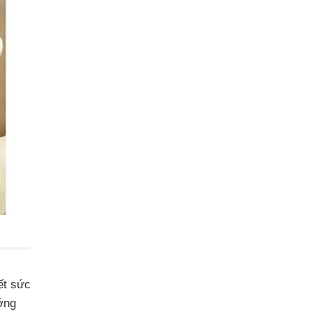
ết sức
ớng