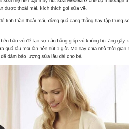
hút sữa mẹ nên bật máy hút sữa Medela ở chế độ massage t
ần được thoải mái, kích thích gọi sữa về.
ể tinh thần thoải mái, đừng quá căng thẳng hay tập trung s
 bên bầu vú để tạo sự cân bằng giúp vú không bị căng gây 
a quá lâu mỗi lần nên hút 1 giờ. Mẹ hãy chia nhỏ thời gian 
 để đảm bảo lượng sữa lâu dài cho bé.