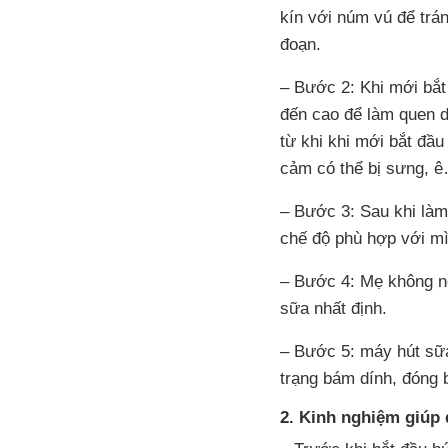
kín với núm vú để trán
đoạn.
– Bước 2: Khi mới bắ
đến cao để làm quen d
từ khi khi mới bắt đầ
cảm có thể bị sưng, 
– Bước 3: Sau khi là
chế độ phù hợp với mì
– Bước 4: Mẹ không nê
sữa nhất định.
– Bước 5: máy hút sữa
trạng bám dính, đóng 
2. Kinh nghiệm giúp 