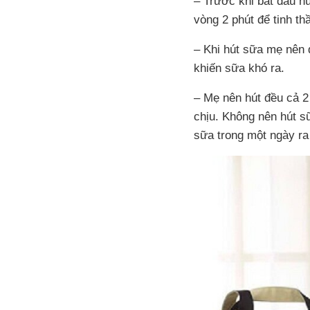
– Trước khi bắt đầu 
vòng 2 phút để tinh th
– Khi hút sữa mẹ nên đ
khiến sữa khó ra.
– Mẹ nên hút đều cả 2
chịu. Không nên hút sữ
sữa trong một ngày ra