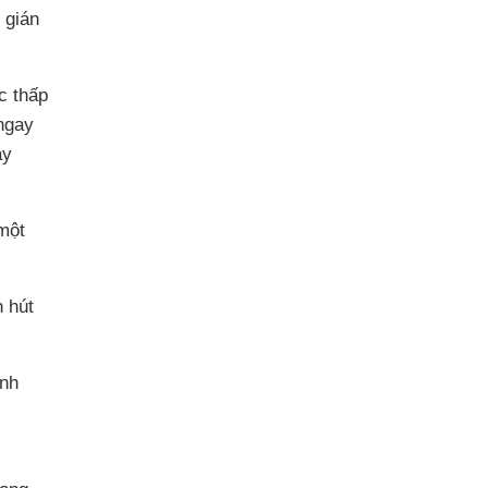
 gián
c thấp
ngay
ạy
một
n hút
ình