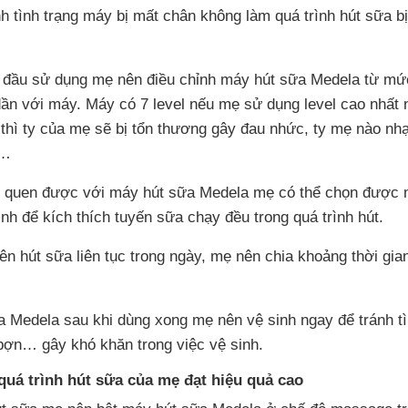
h tình trạng máy bị mất chân không làm quá trình hút sữa bị
t đầu sử dụng mẹ nên điều chỉnh máy hút sữa Medela từ mứ
ần với máy. Máy có 7 level nếu mẹ sử dụng level cao nhất 
u thì ty của mẹ sẽ bị tổn thương gây đau nhức, ty mẹ nào nh
ê…
m quen được với máy hút sữa Medela mẹ có thể chọn được 
nh để kích thích tuyến sữa chạy đều trong quá trình hút.
n hút sữa liên tục trong ngày, mẹ nên chia khoảng thời gia
 Medela sau khi dùng xong mẹ nên vệ sinh ngay để tránh t
bợn… gây khó khăn trong việc vệ sinh.
quá trình hút sữa của mẹ đạt hiệu quả cao