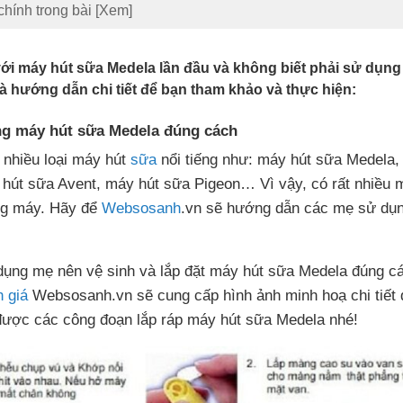
chính trong bài
[Xem]
với máy hút sữa Medela lần đầu và không biết phải sử dụn
là hướng dẫn chi tiết để bạn tham khảo và thực hiện:
g máy hút sữa Medela đúng cách
 nhiều loại máy hút
sữa
nổi tiếng như: máy hút sữa Medela
hút sữa Avent, máy hút sữa Pigeon… Vì vậy, có rất nhiều 
ng máy. Hãy để
Websosanh
.vn sẽ hướng dẫn các mẹ sử dụ
dụng mẹ nên vệ sinh và lắp đặt máy hút sữa Medela đúng c
 giá
Websosanh.vn sẽ cung cấp hình ảnh minh hoạ chi tiết 
được các công đoạn lắp ráp máy hút sữa Medela nhé!