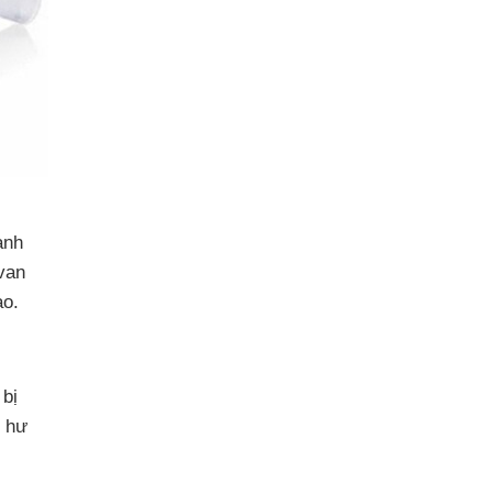
ạnh
 van
ao.
 bị
ị hư