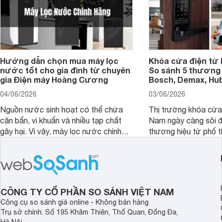
Hướng dẫn chọn mua máy lọc
Khóa cửa điện tử 
nước tốt cho gia đình từ chuyên
So sánh 5 thương 
gia Điện máy Hoàng Cương
Bosch, Demax, Hub
04/06/2026
03/06/2026
Nguồn nước sinh hoạt có thể chứa
Thị trường khóa cửa 
cặn bẩn, vi khuẩn và nhiều tạp chất
Nam ngày càng sôi đ
gây hại. Vì vậy, máy lọc nước chính
thương hiệu từ phổ 
hãng là giải pháp hiệu quả giúp bảo vệ
cấp. Nếu bạn đang b
sức khỏe và đảm bảo nguồn nước
cửa điện tử hãng nào 
sạch cho cả gia đình.
sẽ so sánh 5 thương
tâm nhiều hiện nay: 
Demax, Hubert và Gi
CÔNG TY CỔ PHẦN SO SÁNH VIỆT NAM
Công cụ so sánh giá online - Không bán hàng
Trụ sở chính: Số 195 Khâm Thiên, Thổ Quan, Đống Đa,
Hà Nội