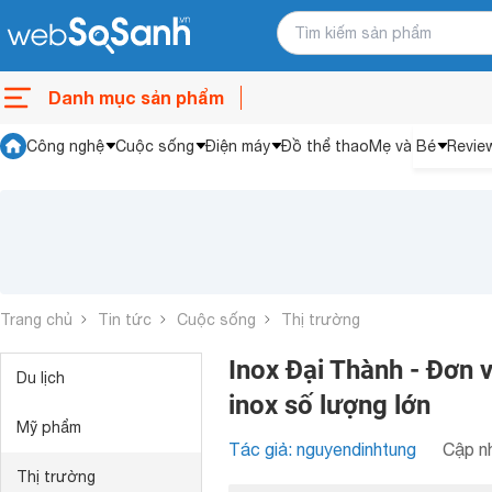
Danh mục sản phẩm
Công nghệ
Cuộc sống
Điện máy
Đồ thể thao
Mẹ và Bé
Revie
Trang chủ
Tin tức
Cuộc sống
Thị trường
Inox Đại Thành - Đơn v
Du lịch
inox số lượng lớn
Mỹ phẩm
Tác giả: nguyendinhtung
Cập nh
Thị trường