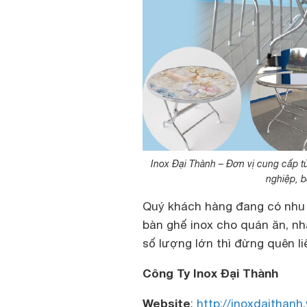
Inox Đại Thành – Đơn vị cung cấp t
nghiệp, b
Quý khách hàng đang có nhu c
bàn ghế inox cho quán ăn, nh
số lượng lớn thì đừng quên li
Công Ty Inox Đại Thành
Website
:
http://inoxdaithanh.