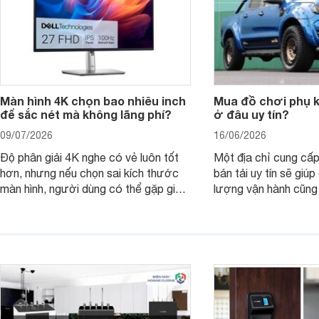
Màn hình 4K chọn bao nhiêu inch
Mua đồ chơi phụ ki
để sắc nét mà không lãng phí?
ở đâu uy tín?
09/07/2026
16/06/2026
Độ phân giải 4K nghe có vẻ luôn tốt
Một địa chỉ cung cấp
hơn, nhưng nếu chọn sai kích thước
bán tải uy tín sẽ giú
màn hình, người dùng có thể gặp giao
lượng vận hành cũng
diện quá nhỏ, phải phóng to nhiều
của chủ xe khi lên đ
hoặc không tận dụng hết không gian
hai" của mình.
hiển thị. Vậy màn hình 4K nên chọn
bao nhiêu inch là hợp lý?