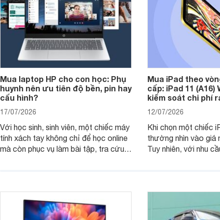
Mua laptop HP cho con học: Phụ
Mua iPad theo vòn
huynh nên ưu tiên độ bền, pin hay
cấp: iPad 11 (A16)
cấu hình?
kiểm soát chi phí 
17/07/2026
12/07/2026
Với học sinh, sinh viên, một chiếc máy
Khi chọn một chiếc i
tính xách tay không chỉ để học online
thường nhìn vào giá 
mà còn phục vụ làm bài tập, tra cứu,
Tuy nhiên, với nhu cầ
thuyết trình và giải trí nhẹ. Khi chọn
việc nhẹ và giải trí t
laptop HP cho con, phụ huynh nên
quan trọng hơn là tổn
nhìn theo nhu cầu sử dụng nhiều năm
mua bản nào, có cần
thay vì chỉ so sánh cấu hình trên giấy.
không, dùng được ba
nên nâng cấp.