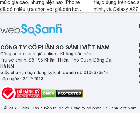
mức giá cao, nhưng hiện nay iPhone
thực dụng trên các 
đã có nhiều lựa chọn với giá bán hợp
mình, và Galaxy A27
lý hơn, giúp người dùng dễ dàng tiếp
thể hiện rõ định hướ
cận sản phẩm chính hãng.
tới cho người dùng m
lượng với nhiều tran
độ bền bỉ cho nhu cầ
dài.
CÔNG TY CỔ PHẦN SO SÁNH VIỆT NAM
Công cụ so sánh giá online - Không bán hàng
Trụ sở chính: Số 195 Khâm Thiên, Thổ Quan, Đống Đa,
Hà Nội
Giấy chứng nhận đăng ký kinh doanh số 0106373516,
cấp ngày 02/12/2013
© 2013 - 2023 Bản quyền thuộc về Công ty cổ phần So Sánh Việt Nam