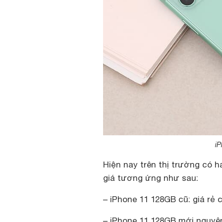
iP
Hiện nay trên thị trường có 
giá tương ứng như sau:
– iPhone 11 128GB cũ: giá rẻ c
– iPhone 11 128GB mới nguyên 