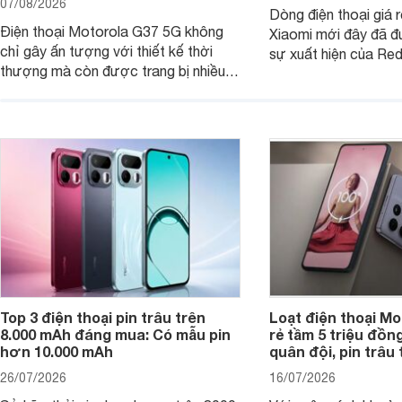
07/08/2026
Dòng điện thoại giá 
Điện thoại Motorola G37 5G không
Xiaomi mới đây đã đ
chỉ gây ấn tượng với thiết kế thời
sự xuất hiện của Re
thượng mà còn được trang bị nhiều
máy đang nhận được
tính năng và công nghệ hiện đại, đáp
của nhiều khách hàng
ứng tốt nhu cầu sử dụng hằng ngày
của người dùng phổ thông.
Top 3 điện thoại pin trâu trên
Loạt điện thoại Mo
8.000 mAh đáng mua: Có mẫu pin
rẻ tầm 5 triệu đồn
hơn 10.000 mAh
quân đội, pin trâu
26/07/2026
16/07/2026