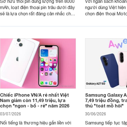
Sở hữu thỏi pin dung lượng trên 8000
Với ngân sách khoảng
mAh, loạt điện thoại pin trâu dưới đây
người dùng Việt hiện
sẽ là lựa chọn rất đáng cân nhắc cho
chọn điện thoại Mot
người dùng Việt.
với các nhu cầu sử d
giải trí, chụp ảnh đế
ngày.
Chiếc iPhone VN/A rẻ nhất Việt
Samsung Galaxy A2
Nam giảm còn 11,49 triệu, lựa
7,49 triệu đồng, tr
chọn "ngon - bổ - rẻ" năm 2026
thủ "toát mồ hôi"
03/07/2026
30/06/2026
Nổi tiếng là thương hiệu gắn liền với
Samsung tiếp tục tập