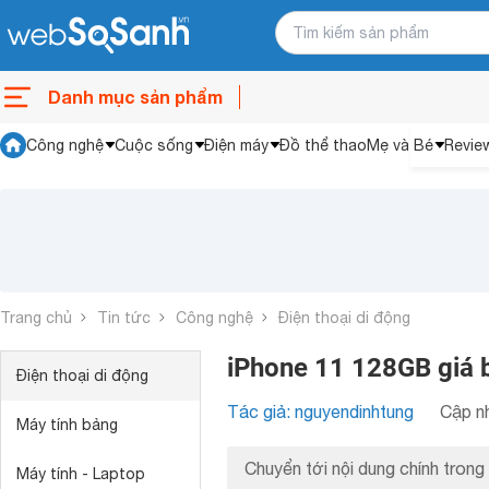
Danh mục sản phẩm
Công nghệ
Cuộc sống
Điện máy
Đồ thể thao
Mẹ và Bé
Revie
Trang chủ
Tin tức
Công nghệ
Điện thoại di động
iPhone 11 128GB giá 
Điện thoại di động
Tác giả: nguyendinhtung
Cập nh
Máy tính bảng
Chuyển tới nội dung chính trong 
Máy tính - Laptop