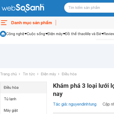
Danh mục sản phẩm
Công nghệ
Cuộc sống
Điện máy
Đồ thể thao
Mẹ và Bé
Revie
Trang chủ
Tin tức
Điện máy
Điều hòa
Khám phá 3 loại lưới l
Điều hòa
nay
Tủ lạnh
Tác giả: nguyendinhtung
Cập nh
Máy giặt