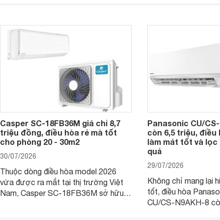
một trong những mẫu điều hòa phổ
điện và vận hành êm 
thông thu hút nhiều sự quan tâm của
thiết bị đang được nh
người tiêu dùng Việt.
giá bán rất dễ chịu.
Casper SC-18FB36M giá chỉ 8,7
Panasonic CU/CS-
triệu đồng, điều hòa rẻ mà tốt
còn 6,5 triệu, điề
cho phòng 20 - 30m2
làm mát tốt và lọc 
quả
30/07/2026
29/07/2026
Thuộc dòng điều hòa model 2026
Không chỉ mang lại h
vừa được ra mắt tại thị trường Việt
tốt, điều hòa Panas
Nam, Casper SC-18FB36M sở hữu
CU/CS-N9AKH-8 còn
công suất làm mát 18.000 BTU, phù
với khả năng vận hàn
hợp với các phòng có diện tích từ 20