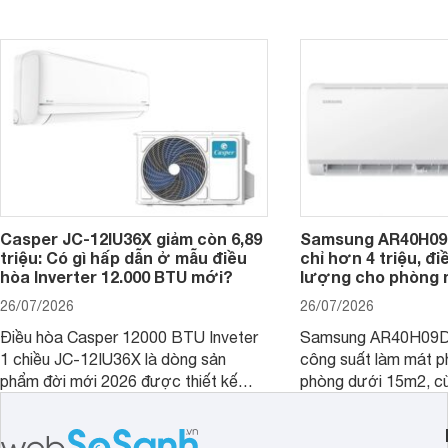
thụ điện hợp lý và đ
- 30 m2. Bên cạnh khả năng làm mát
trình sử dụng lâu dài.
hiệu quả, sản phẩm còn được trang bị
nhiều tính năng và công nghệ hiện đại.
Casper JC-12IU36X giảm còn 6,89
Samsung AR40H09
triệu: Có gì hấp dẫn ở mẫu điều
chỉ hơn 4 triệu, đ
hòa Inverter 12.000 BTU mới?
lượng cho phòng 
26/07/2026
26/07/2026
Điều hòa Casper 12000 BTU Inveter
Samsung AR40H09D
1 chiều JC-12IU36X là dòng sản
công suất làm mát p
phẩm đời mới 2026 được thiết kế
phòng dưới 15m2, cù
cho phòng từ 15 - 20m2, không chỉ
lý là lựa chọn rất đ
sở hữu khả năng làm mát tốt mà còn
phòng ngủ, phòng khá
có giá bán rất hợp lý.