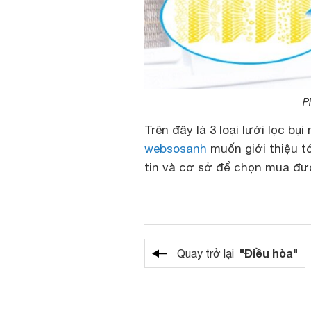
P
Trên đây là 3 loại lưới lọc bụ
websosanh
muốn giới thiệu t
tin và cơ sở để chọn mua đượ
"Điều hòa"
Quay trở lại