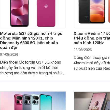
Motorola G37 5G giá hơn 4 triệu
Xiaomi Redmi 17 5
đồng: Màn hình 120Hz, chip
triệu đồng, pin tr
Dimensity 6300 5G, bền chuẩn
màn hình 120Hz
quân đội
03/08/2026
07/08/2026
Dòng điện thoại giá 
Điện thoại Motorola G37 5G không
Xiaomi mới đây đã đ
chỉ gây ấn tượng với thiết kế thời
sự xuất hiện của Re
thượng mà còn được trang bị nhiều
máy đang nhận được
tính năng và công nghệ hiện đại, đáp
của nhiều khách hàng
ứng tốt nhu cầu sử dụng hằng ngày
của người dùng phổ thông.