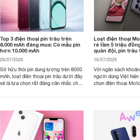
Top 3 điện thoại pin trâu trên
Loạt điện thoại Mo
8.000 mAh đáng mua: Có mẫu pin
rẻ tầm 5 triệu đồn
hơn 10.000 mAh
quân đội, pin trâu
26/07/2026
16/07/2026
Sở hữu thỏi pin dung lượng trên 8000
Với ngân sách khoảng
mAh, loạt điện thoại pin trâu dưới đây
người dùng Việt hiện
sẽ là lựa chọn rất đáng cân nhắc cho
chọn điện thoại Mot
người dùng Việt.
với các nhu cầu sử d
giải trí, chụp ảnh đế
ngày.