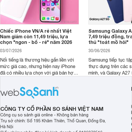
Chiếc iPhone VN/A rẻ nhất Việt
Samsung Galaxy A2
Nam giảm còn 11,49 triệu, lựa
7,49 triệu đồng, tr
chọn "ngon - bổ - rẻ" năm 2026
thủ "toát mồ hôi"
03/07/2026
30/06/2026
Nổi tiếng là thương hiệu gắn liền với
Samsung tiếp tục tập
mức giá cao, nhưng hiện nay iPhone
thực dụng trên các 
đã có nhiều lựa chọn với giá bán hợp
mình, và Galaxy A27
lý hơn, giúp người dùng dễ dàng tiếp
thể hiện rõ định hướ
cận sản phẩm chính hãng.
tới cho người dùng m
lượng với nhiều tran
độ bền bỉ cho nhu cầ
dài.
CÔNG TY CỔ PHẦN SO SÁNH VIỆT NAM
Công cụ so sánh giá online - Không bán hàng
Trụ sở chính: Số 195 Khâm Thiên, Thổ Quan, Đống Đa,
Hà Nội