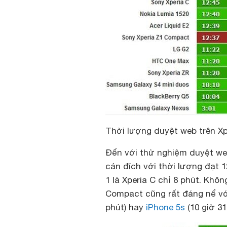
Thời lượng duyệt web trên X
Đến với thử nghiệm duyệt web
cán đích với thời lượng đạt 
1 là Xperia C chỉ 8 phút. Khôn
Compact cũng rất đáng nể với
phút) hay
iPhone 5s
(10 giờ 31