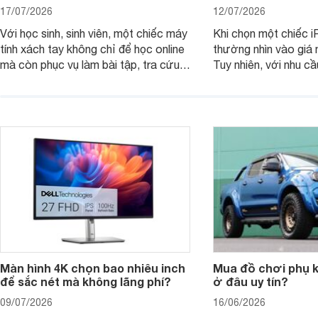
17/07/2026
12/07/2026
Với học sinh, sinh viên, một chiếc máy
Khi chọn một chiếc i
tính xách tay không chỉ để học online
thường nhìn vào giá 
mà còn phục vụ làm bài tập, tra cứu,
Tuy nhiên, với nhu cầ
thuyết trình và giải trí nhẹ. Khi chọn
việc nhẹ và giải trí t
laptop HP cho con, phụ huynh nên
quan trọng hơn là tổn
nhìn theo nhu cầu sử dụng nhiều năm
mua bản nào, có cần
thay vì chỉ so sánh cấu hình trên giấy.
không, dùng được ba
nên nâng cấp.
Màn hình 4K chọn bao nhiêu inch
Mua đồ chơi phụ ki
để sắc nét mà không lãng phí?
ở đâu uy tín?
09/07/2026
16/06/2026