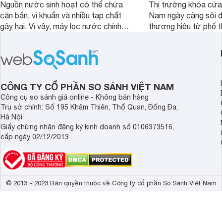
Nguồn nước sinh hoạt có thể chứa
Thị trường khóa cửa 
cặn bẩn, vi khuẩn và nhiều tạp chất
Nam ngày càng sôi đ
gây hại. Vì vậy, máy lọc nước chính
thương hiệu từ phổ 
hãng là giải pháp hiệu quả giúp bảo vệ
cấp. Nếu bạn đang b
sức khỏe và đảm bảo nguồn nước
cửa điện tử hãng nào 
sạch cho cả gia đình.
sẽ so sánh 5 thương
tâm nhiều hiện nay: 
Demax, Hubert và Gi
CÔNG TY CỔ PHẦN SO SÁNH VIỆT NAM
Công cụ so sánh giá online - Không bán hàng
Trụ sở chính: Số 195 Khâm Thiên, Thổ Quan, Đống Đa,
Hà Nội
Giấy chứng nhận đăng ký kinh doanh số 0106373516,
cấp ngày 02/12/2013
© 2013 - 2023 Bản quyền thuộc về Công ty cổ phần So Sánh Việt Nam