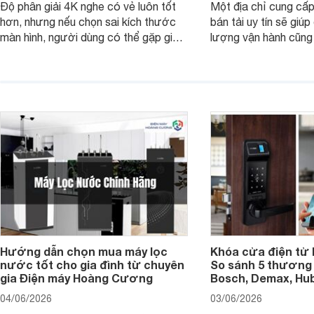
Độ phân giải 4K nghe có vẻ luôn tốt
Một địa chỉ cung cấp
hơn, nhưng nếu chọn sai kích thước
bán tải uy tín sẽ giú
màn hình, người dùng có thể gặp giao
lượng vận hành cũng
diện quá nhỏ, phải phóng to nhiều
của chủ xe khi lên đ
hoặc không tận dụng hết không gian
hai" của mình.
hiển thị. Vậy màn hình 4K nên chọn
bao nhiêu inch là hợp lý?
Hướng dẫn chọn mua máy lọc
Khóa cửa điện tử 
nước tốt cho gia đình từ chuyên
So sánh 5 thương 
gia Điện máy Hoàng Cương
Bosch, Demax, Hub
04/06/2026
03/06/2026