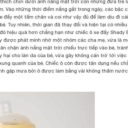
hích chơi dưới ánh nắng mặt trời còn những đứa trẻ l
m. Vào những thời điểm nắng gắt trong ngày, các bậc 
e đẩy một tấm chăn và coi như vậy đủ để làm dịu đi cá
é. Tuy nhiên, thời gian đã thay đổi và hiện tại có nhiều
đó hiệu quả hơn chẳng hạn như chiếc ô xe đẩy Shady 
ày được phát minh nhờ một nhóm các cha mẹ, vừa là m
ăn chặn ánh nắng mặt trời chiếu trực tiếp vào bé, trán
 hại cho làn da của bé, vừa gây không cản trở tới việc
xung quanh của bé. Chiếc ô còn được tận dụng nếu ch
ình gặp mưa bởi ô được làm bằng vải không thấm nước