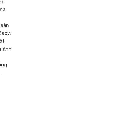
ại
cha
i
 sản
Baby.
ột
h ảnh
ẳng
.