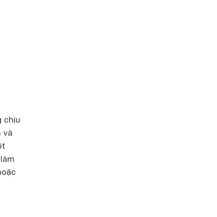
 chịu
n và
ột
 làm
hoặc