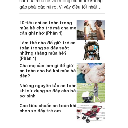
suốt cả mùa hè với mong muốn trẻ không
gặp phải các rủi ro. Vì vậy điều tốt nhất
cha mẹ có thể làm là trang bị những kiến
thức tốt nhất cùng trẻ an toàn khi vui chơi
10 tiêu chí an toàn trong
ngoài trời vào mùa hè
mùa hè cho trẻ mà cha mẹ
cần ghi nhớ (Phần 1)
Làm thế nào để giữ trẻ an
toàn trong xe đẩy suốt
những tháng mùa hè?
(Phần 1)
Cha mẹ cần làm gì để giữ
an toàn cho bé khi mùa hè
đến?
Những nguyên tắc an toàn
khi sử dụng xe đẩy cho bé
sơ sinh
Các tiêu chuẩn an toàn khi
chọn xe đẩy trẻ em