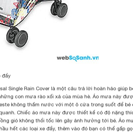
e đẩy
al Single Rain Cover là một câu trả lời hoàn hảo giúp b
những con mưa rào xối xả của mùa hè. Áo mưa này đư
lyeste không thấm nước với một ô cửa trong suốt để bé
quanh. Chiếc áo mưa này được thiết kế có độ nặng thí
ồng gió không thổi tốc lên gây ảnh hưởng tới bé. Áo m
hầu hết các loại xe đẩy, thêm vào đó bạn có thể gấp g