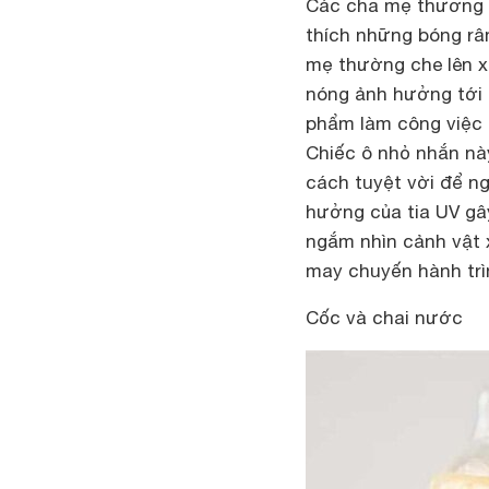
Các cha mẹ thương t
thích những bóng râ
mẹ thường che lên x
nóng ảnh hưởng tới b
phẩm làm công việc 
Chiếc ô nhỏ nhắn n
cách tuyệt vời để ng
hưởng của tia UV gây
ngắm nhìn cảnh vật 
may chuyến hành tr
Cốc và chai nước