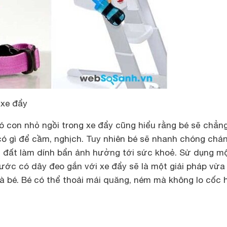
 xe đẩy
ó con nhỏ ngồi trong xe đẩy cũng hiểu rằng bé sẽ chẳng
có gì để cầm, nghịch. Tuy nhiên bé sẽ nhanh chóng chá
g đất làm dính bẩn ảnh hưởng tới sức khoẻ. Sử dụng m
ước có dây đeo gắn với xe đẩy sẽ là một giải pháp vừa
và bé. Bé có thể thoải mái quăng, ném mà không lo cốc 