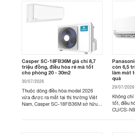
Casper SC-18FB36M giá chỉ 8,7
Panasoni
triệu đồng, điều hòa rẻ mà tốt
còn 6,5 t
cho phòng 20 - 30m2
làm mát t
quả
30/07/2026
29/07/2026
Thuộc dòng điều hòa model 2026
Không chỉ 
vừa được ra mắt tại thị trường Việt
tốt, điều
Nam, Casper SC-18FB36M sở hữu
CU/CS-N9
công suất làm mát 18.000 BTU, phù
với khả nă
hợp với các phòng có diện tích từ 20
thụ điện h
- 30 m2. Bên cạnh khả năng làm mát
trình sử dụ
hiệu quả, sản phẩm còn được trang bị