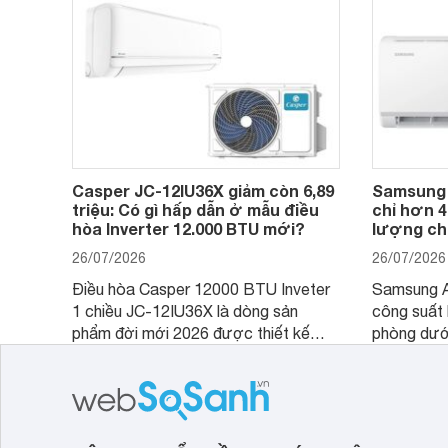
nhiều tính năng và công nghệ hiện đại.
Casper JC-12IU36X giảm còn 6,89
Samsung
triệu: Có gì hấp dẫn ở mẫu điều
chỉ hơn 4
hòa Inverter 12.000 BTU mới?
lượng ch
26/07/2026
26/07/2026
Điều hòa Casper 12000 BTU Inveter
Samsung 
1 chiều JC-12IU36X là dòng sản
công suất
phẩm đời mới 2026 được thiết kế
phòng dướ
cho phòng từ 15 - 20m2, không chỉ
lý là lựa 
sở hữu khả năng làm mát tốt mà còn
phòng ngủ,
có giá bán rất hợp lý.