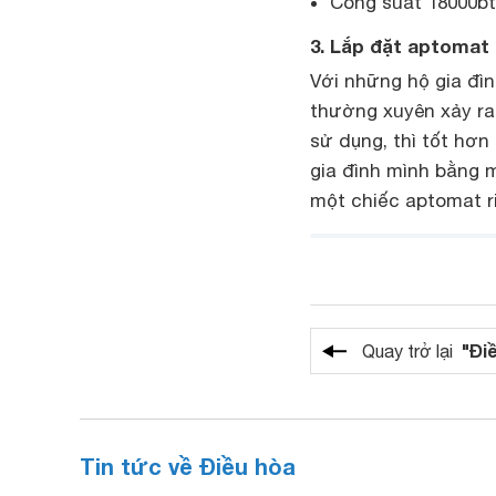
Công suất 18000btu
3. Lắp đặt
aptomat r
Với những hộ gia đì
thường xuyên xảy ra
sử dụng, thì tốt hơn
gia đình mình bằng m
một chiếc aptomat r
"Đi
Quay trở lại
Tin tức về Điều hòa