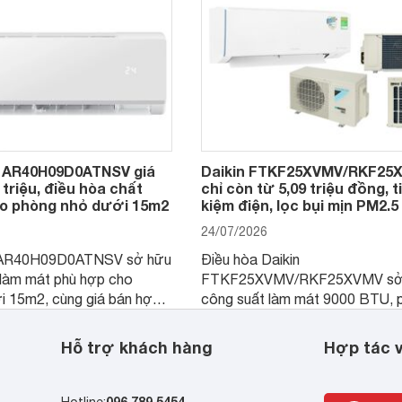
mức giá dễ tiếp cận.
 AR40H09D0ATNSV giá
Daikin FTKF25XVMV/RKF25
 triệu, điều hòa chất
chỉ còn từ 5,09 triệu đồng, t
o phòng nhỏ dưới 15m2
kiệm điện, lọc bụi mịn PM2.5
24/07/2026
AR40H09D0ATNSV sở hữu
Điều hòa Daikin
 làm mát phù hợp cho
FTKF25XVMV/RKF25XVMV sở
i 15m2, cùng giá bán hợp
công suất làm mát 9000 BTU, 
chọn rất đáng cân nhắc cho
hợp với phòng ngủ và phòng kh
 phòng khách gia đình.
nhỏ dưới 15 m2. Hiện sản phẩm
Hỗ trợ khách hàng
Hợp tác v
được nhiều đại lý giảm giá sâu, 
người tiêu dùng dễ tiếp cận hơn
096.789.5454