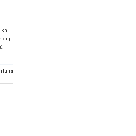
 khi
trong
oà
htung