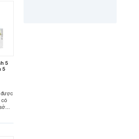
h 5
n 5
 được
g có
 sở
t kiệm
g kiểm
tính
rì