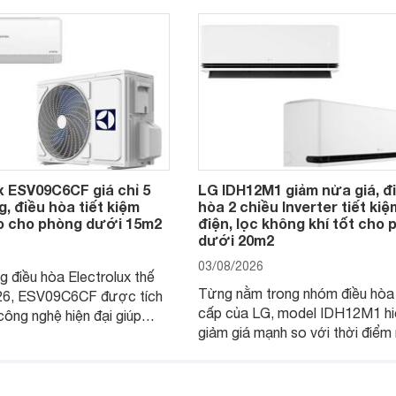
x ESV09C6CF giá chỉ 5
LG IDH12M1 giảm nửa giá, đ
g, điều hòa tiết kiệm
hòa 2 chiều Inverter tiết kiệ
ao cho phòng dưới 15m2
điện, lọc không khí tốt cho
dưới 20m2
03/08/2026
 điều hòa Electrolux thế
Từng nằm trong nhóm điều hòa
26, ESV09C6CF được tích
cấp của LG, model IDH12M1 hi
công nghệ hiện đại giúp
giảm giá mạnh so với thời điể
iệu quả làm mát, tiết kiệm
bán, giúp người dùng Việt có cơ
n hành êm ái. Đồng thời,
tiếp cận một mẫu điều hòa 2 ch
ng được nhiều đại lý đưa ra
được trang bị nhiều công nghệ 
 dễ chịu.