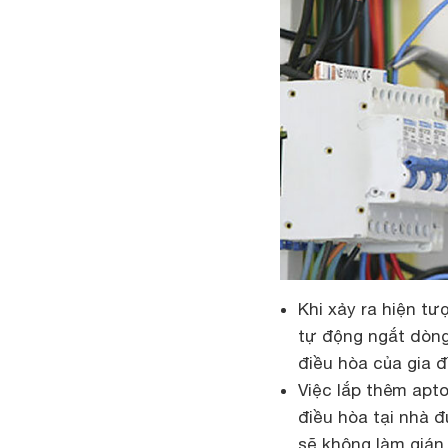
K
hi xảy ra hiện t
tự động ngắt dòn
điều hòa
của gia đ
Việc lắp thêm apt
điều hòa tại nhà 
sẽ không làm gián 