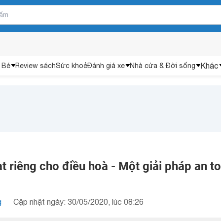
Khác
 Bé
Review sách
Sức khoẻ
Đánh giá xe
Nhà cửa & Đời sống
 riêng cho điều hoà - Một giải pháp an t
g
Cập nhật ngày: 30/05/2020, lúc 08:26