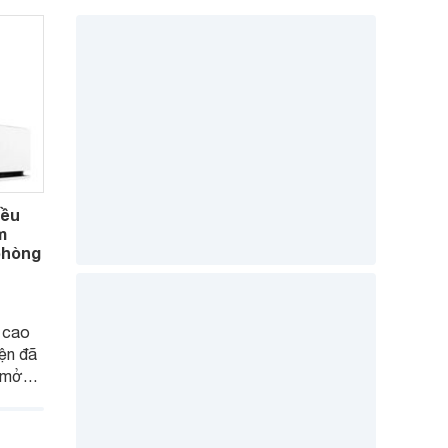
iều
m
 phòng
 cao
ện đã
m mở
 hội
iều
hiện