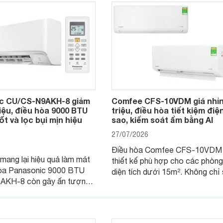
đại.
c CU/CS-N9AKH-8 giảm
Comfee CFS-10VDM giá nhỉn
riệu, điều hòa 9000 BTU
triệu, điều hòa tiết kiệm điệ
ốt và lọc bụi mịn hiệu
sao, kiểm soát ẩm bằng AI
27/07/2026
Điều hòa Comfee CFS-10VDM
mang lại hiệu quả làm mát
thiết kế phù hợp cho các phòn
 hòa Panasonic 9000 BTU
diện tích dưới 15m². Không chỉ
AKH-8 còn gây ấn tượng
hữu công nghệ Inverter giúp tiế
ng vận hành êm ái, mức tiêu
điện, sản phẩm còn có khả năn
ợp lý và độ bền trong quá
soát độ ẩm hiệu quả cùng nhiều 
ng lâu dài.
năng hiện đại, trong khi vẫn duy t