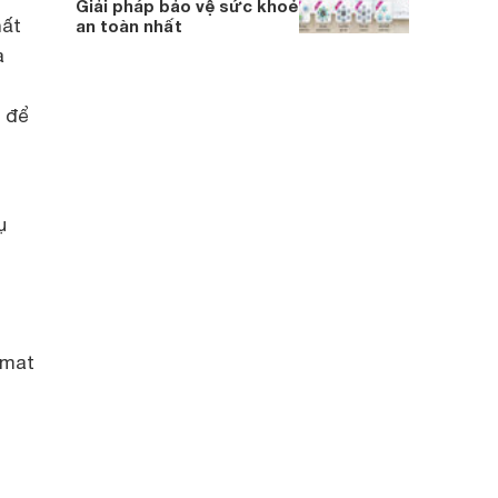
Giải pháp bảo vệ sức khoẻ
hất
an toàn nhất
a
t để
ụ
omat