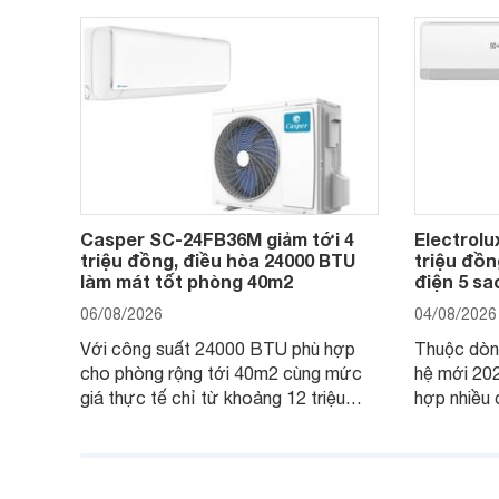
Casper SC-24FB36M giảm tới 4
Electrolu
triệu đồng, điều hòa 24000 BTU
triệu đồn
làm mát tốt phòng 40m2
điện 5 s
06/08/2026
04/08/2026
Với công suất 24000 BTU phù hợp
Thuộc dòng
cho phòng rộng tới 40m2 cùng mức
hệ mới 20
giá thực tế chỉ từ khoảng 12 triệu
hợp nhiều 
đồng, Casper SC-24FB36M đang là
nâng cao h
một trong những mẫu điều hòa phổ
điện và vậ
thông thu hút nhiều sự quan tâm của
thiết bị đa
người tiêu dùng Việt.
giá bán rất