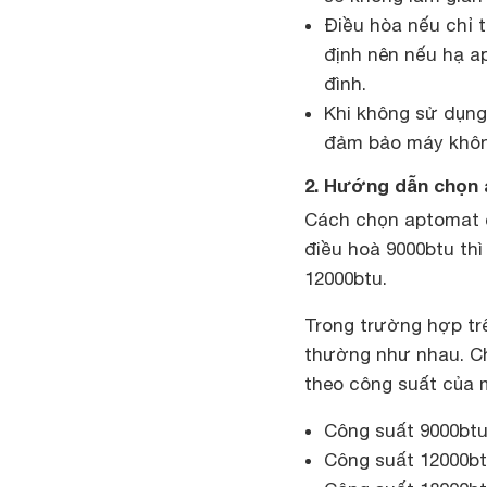
Điều hòa n
ếu
chỉ t
định nên nếu hạ a
đình.
K
hi không sử dụng
đảm bảo máy không
2. Hướng dẫn chọn
Cách chọn
aptomat c
điều hoà 9000btu
thì
12000btu
.
Trong trường hợp t
thường như nhau. Ch
theo công suất của 
Công suất 9000btu:
Công suất 12000btu