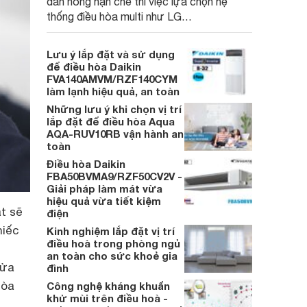
dàn nóng hạn chế thì việc lựa chọn hệ
thống điều hòa multi như LG
A5UQ48GFA1 sẽ là giải pháp tối ưu.
Không chỉ đảm bảo hiệu quả làm mát cho
Lưu ý lắp đặt và sử dụng
5 phòng cùng lúc, máy còn tiết kiệm điện
để điều hòa Daikin
vượt trôi. Chi tiết cùng tìm hiểu trong bài
FVA140AMVM/RZF140CYM
làm lạnh hiệu quả, an toàn
viết sau đây.
Những lưu ý khi chọn vị trí
lắp đặt để điều hòa Aqua
AQA-RUV10RB vận hành an
toàn
Điều hòa Daikin
FBA50BVMA9/RZF50CV2V -
Giải pháp làm mát vừa
hiệu quả vừa tiết kiệm
t sẽ
điện
hiếc
Kinh nghiệm lắp đặt vị trí
điều hoà trong phòng ngủ
an toàn cho sức khoẻ gia
sửa
đình
hòa
Công nghệ kháng khuẩn
khử mùi trên điều hoà -