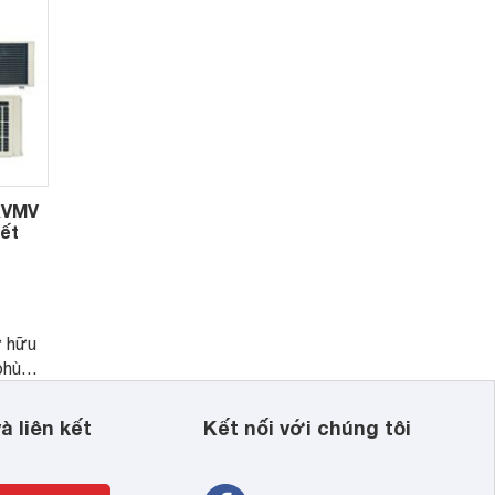
XVMV
iết
 hữu
phù
ách
 đang
à liên kết
Kết nối với chúng tôi
giúp
.