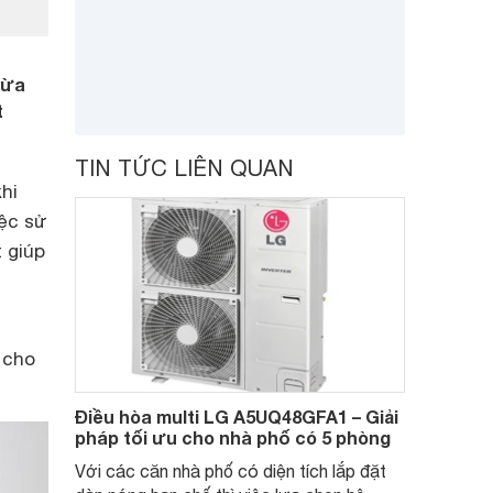
vừa
t
TIN TỨC LIÊN QUAN
hi
iệc sử
t giúp
 cho
Điều hòa multi LG A5UQ48GFA1 – Giải
pháp tối ưu cho nhà phố có 5 phòng
Với các căn nhà phố có diện tích lắp đặt