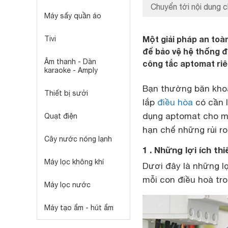
Chuyển tới nội dung c
Máy sấy quần áo
Một giải pháp an toà
Tivi
để bảo vệ hệ thống đ
Âm thanh - Dàn
công tắc aptomat riê
karaoke - Amply
Bạn thường băn khoa
Thiết bị sưởi
lắp
điều hòa
có cần 
dụng aptomat cho 
Quạt điện
hạn chế những rủi ro
Cây nước nóng lạnh
1 . Những lợi ích th
Máy lọc không khí
Dươi đây là những lợ
mỗi con điều hoà tro
Máy lọc nước
Máy tạo ẩm - hút ẩm